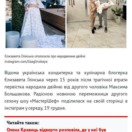
Єлизавета Глінська оголосила про народження двійні
instagram.com/lizaglinskaya
Відома українська кондитерка та кулінарна блогерка
Єлизавета Глінська через 15 років після трагічної втрати
первістка народила двійню від другого чоловіка Максима
Большакова. Радісною новиною переможниця другого
сезону шоу «МастерШеф» поділилася на своїй сторінці в
інстаграм у середу, 19 грудня.
Читайте також:
Олена Кравець відверто розповіла, де у неї був