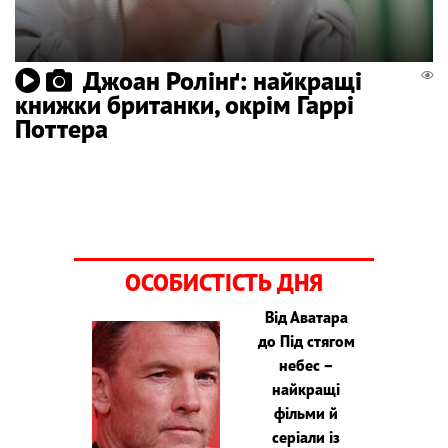
Джоан Ролінґ: найкращі
книжки британки, окрім Гаррі
Поттера
ОСОБИСТІСТЬ ДНЯ
Від Аватара
до Під стягом
небес –
найкращі
фільми й
серіали із