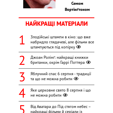
Семом
Вортінґтоном
НАЙКРАЩІ МАТЕРІАЛИ
Злодійські штампи в кіно: що вже
набридло глядачеві, але фільми все
штампуються під копірку
Джоан Ролінґ: найкращі книжки
британки, окрім Гаррі Поттера
Яблучний спас 6 серпня - традиції
та що не можна робити
Яке церковне свято 8 серпня і що
не можна робити
Від Аватара до Під стягом небес –
найкращі фільми й серіали із