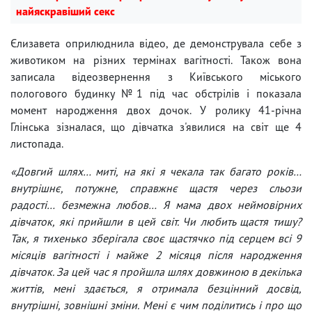
найяскравіший секс
Єлизавета оприлюднила відео, де демонструвала себе з
животиком на різних термінах вагітності. Також вона
записала відеозвернення з Київського міського
пологового будинку №1 під час обстрілів і показала
момент народження двох дочок. У ролику 41-річна
Глінська зізналася, що дівчатка з'явилися на світ ще 4
листопада.
«Довгий шлях… миті, на які я чекала так багато років…
внутрішнє, потужне, справжнє щастя через сльози
радості… безмежна любов… Я мама двох неймовірних
дівчаток, які прийшли в цей світ. Чи любить щастя тишу?
Так, я тихенько зберігала своє щастячко під серцем всі 9
місяців вагітності і майже 2 місяця після народження
дівчаток. За цей час я пройшла шлях довжиною в декілька
життів, мені здається, я отримала безцінний досвід,
внутрішні, зовнішні зміни. Мені є чим поділитись і про що