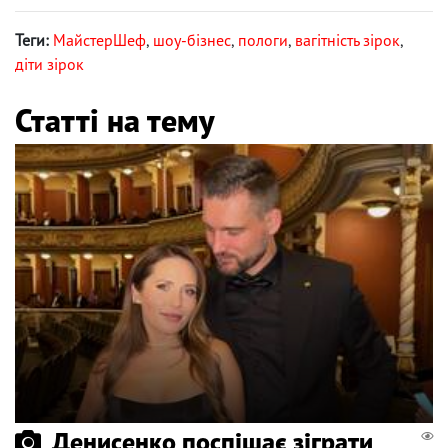
Теги:
МайстерШеф
,
шоу-бізнес
,
пологи
,
вагітність зірок
,
діти зірок
Статті на тему
Денисенко поспішає зіграти