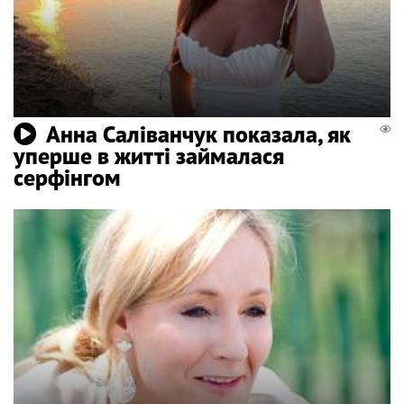
Анна Саліванчук показала, як
уперше в житті займалася
серфінгом