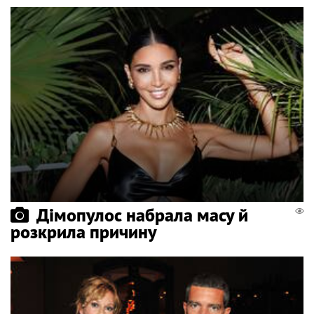
Дімопулос набрала масу й
розкрила причину