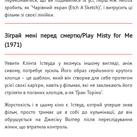
зробить, як "Чарівний екран (Etch A Sketch)", і витрусить ці
фільми зі своєї лінійки.
Зіграй мені перед смертю/Play Misty for Me
(1971)
Уявити Клінта Іствуда у якомусь іншому вигляді, аніж
сивому, потребує зусиль. Його образ серйозного крутого
хлопця – це шаблон, який він створив для себе протягом
усієї своєї кар'єри, навіть у фільмах, які не закликають його
стріляти в поганих хлопців, а-ля "Ґран Торіно".
Жорстокість і в цьому кіно є. Іствуд, котрий уперше зняв
фільм, просто тримає це в собі до кульмінації, де він
обрушується на Джесіку Волтер після переслідування
жінки, що втратила контроль.