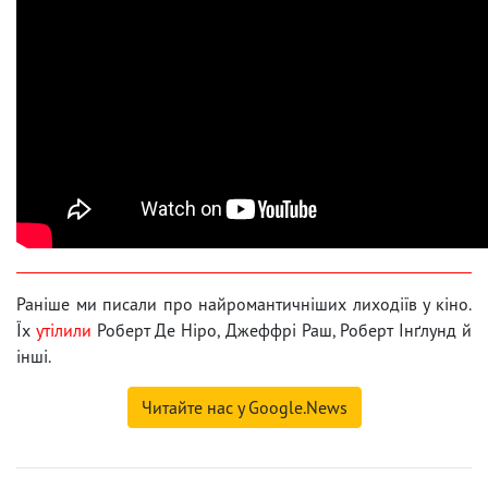
Раніше ми писали про найромантичніших лиходіїв у кіно.
Їх
утілили
Роберт Де Ніро, Джеффрі Раш, Роберт Інґлунд й
інші.
Читайте нас у Google.News