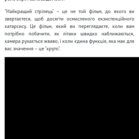
"Найкращий стрілець" – це не той фільм, до якого ви
звертаєтеся, щоб досягти осмисленого екзистенційного
катарсису. Це фільм, який ви переглядаєте, коли вам
потрібно побачити, як літаки швидко наближаються,
камера рухається жваво, і коли єдина функція, яка має для
вас значення – це "круто".