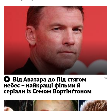
Від Аватара до Під стягом
небес – найкращі фільми й
серіали із Семом Вортінґтоном