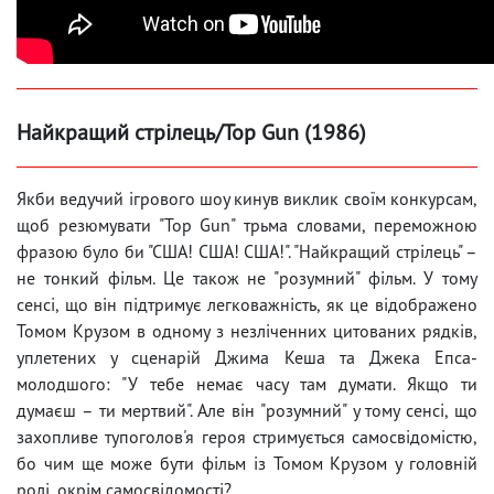
Найкращий стрілець/Top Gun (1986)
Якби ведучий ігрового шоу кинув виклик своїм конкурсам,
щоб резюмувати "Top Gun" трьма словами, переможною
фразою було би "США! США! США!". "Найкращий стрілець" –
не тонкий фільм. Це також не "розумний" фільм. У тому
сенсі, що він підтримує легковажність, як це відображено
Томом Крузом в одному з незліченних цитованих рядків,
уплетених у сценарій Джима Кеша та Джека Епса-
молодшого: "У тебе немає часу там думати. Якщо ти
думаєш – ти мертвий". Але він "розумний" у тому сенсі, що
захопливе тупоголов'я героя стримується самосвідомістю,
бо чим ще може бути фільм із Томом Крузом у головній
ролі, окрім самосвідомості?