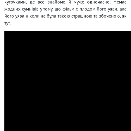
куточками, де все знайоме й чуже одночасно. Немає
жодних сумнівів у тому, що фільм є плодом його уяви, але
його уява ніколи не була такою страшною та збоченою, як
тут.