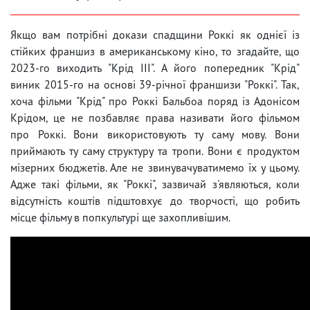
Якщо вам потрібні докази спадщини Роккі як однієї із
стійких франшиз в американському кіно, то згадайте, що
2023-го виходить "Крід ІІІ". А його попередник "Крід"
виник 2015-го на основі 39-річної франшизи "Роккі". Так,
хоча фільми "Крід" про Роккі Бальбоа поряд із Адонісом
Крідом, це не позбавляє права називати його фільмом
про Роккі. Вони використовують ту саму мову. Вони
приймають ту саму структуру та тропи. Вони є продуктом
мізерних бюджетів. Але не звинувачуватимемо їх у цьому.
Адже такі фільми, як "Роккі", зазвичай з'являються, коли
відсутність коштів підштовхує до творчості, що робить
місце фільму в попкультурі ще захопливішим.