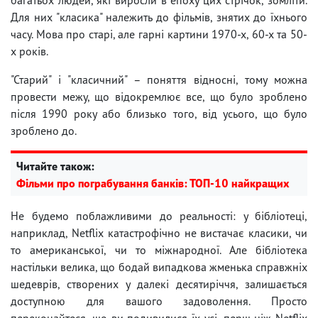
Для них "класика" належить до фільмів, знятих до їхнього
часу. Мова про старі, але гарні картини 1970-х, 60-х та 50-
х років.
"Старий" і "класичний" – поняття відносні, тому можна
провести межу, що відокремлює все, що було зроблено
після 1990 року або близько того, від усього, що було
зроблено до.
Читайте також:
Фільми про пограбування банків: ТОП-10 найкращих
Не будемо поблажливими до реальності: у бібліотеці,
наприклад, Netflix катастрофічно не вистачає класики, чи
то американської, чи то міжнародної. Але бібліотека
настільки велика, що бодай випадкова жменька справжніх
шедеврів, створених у далекі десятиріччя, залишається
доступною для вашого задоволення. Просто
переконайтеся, що ви подивилися їх усі, перш ніж Netflix