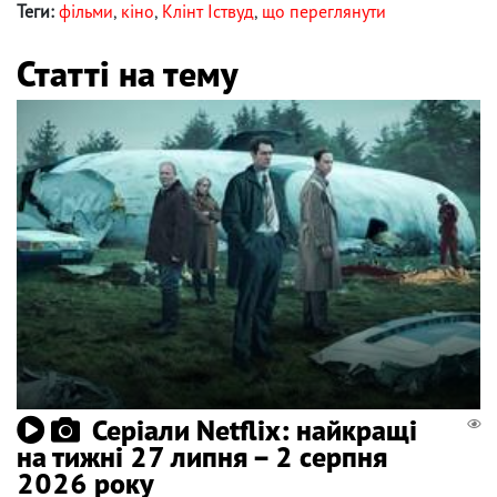
Теги:
фільми
,
кіно
,
Клінт Іствуд
,
що переглянути
Статті на тему
Серіали Netflix: найкращі
на тижні 27 липня – 2 серпня
2026 року