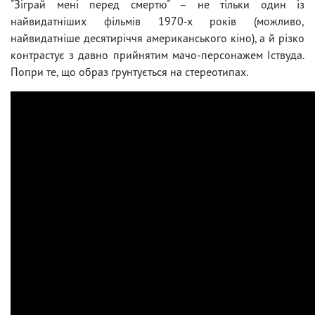
"Зіграй мені перед смертю" – не тільки один із
найвидатніших фільмів 1970-х років (можливо,
найвидатніше десятиріччя американського кіно), а й різко
контрастує з давно прийнятим мачо-персонажем Іствуда.
Попри те, що образ ґрунтується на стереотипах.