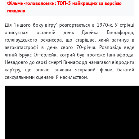
Фільми-головоломки: ТОП-5 найкращих за версією
глядачів
Дія "Іншого боку вітру" розгортається в 1970-х. У стрічці
описується останній день Джейка Ганнафорда,
голлівудського режисера, що старішає, який загинув в
автокатастрофі в день свого 70-річчя. Розповідь веде
літній Брукс Оттерлейк, котрий був протеже Ганнафорда.
Незадовго до своєї смерті Ганнафорд намагався відродити
кар'єру, що згасає, знявши яскравий фільм, багатий
сексуальними сценами й насильством.