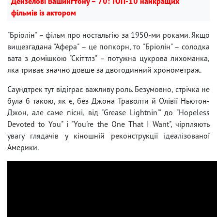
Дензелові Вашинґтону – 70: ТОП-10 найкращих
фільмів із актором
"Бріолін" – фільм про ностальгію за 1950-ми роками. Якщо
вищезгадана "Афера" – це попкорн, то "Бріолін" – солодка
вата з домішкою "Скіттлз" – потужна цукрова лихоманка,
яка триває значно довше за двогодинний хронометраж.
Саундтрек тут відіграє важливу роль. Безумовно, стрічка не
була б такою, як є, без Джона Траволти й Олівії Ньютон-
Джон, але саме пісні, від "Grease Lightnin'" до "Hopeless
Devoted to You" і "You're the One That I Want", чірпляють
увагу глядачів у кіношній реконструкції ідеалізованої
Америки.