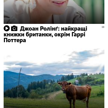
Джоан Ролінґ: найкращі
книжки британки, окрім Гаррі
Поттера