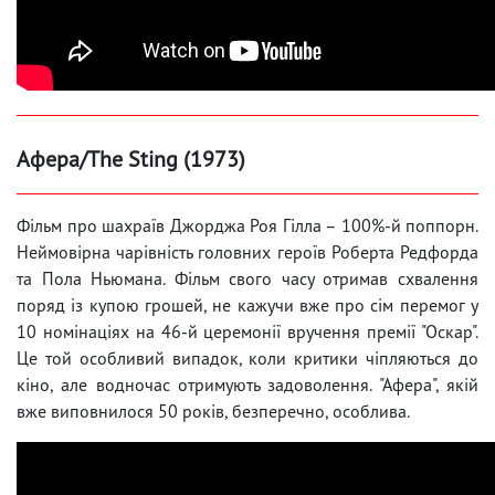
Афера/The Sting (1973)
Фільм про шахраїв Джорджа Роя Гілла – 100%-й поппорн.
Неймовірна чарівність головних героїв Роберта Редфорда
та Пола Ньюмана. Фільм свого часу отримав схвалення
поряд із купою грошей, не кажучи вже про сім перемог у
10 номінаціях на 46-й церемонії вручення премії "Оскар".
Це той особливий випадок, коли критики чіпляються до
кіно, але водночас отримують задоволення. "Афера", якій
вже виповнилося 50 років, безперечно, особлива.