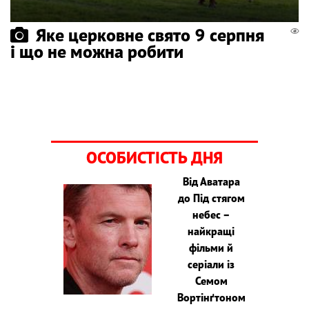
Яке церковне свято 9 серпня
і що не можна робити
ОСОБИСТІСТЬ ДНЯ
Від Аватара
до Під стягом
небес –
найкращі
фільми й
серіали із
Семом
Вортінґтоном