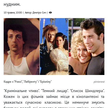
нудним.
10 травня, 10:00
Автор: Дмитро Сич
Кадри з "Роккі", "Лабіринту" і "Бріоліну"
pinterest
"Кримінальне чтиво". "Темний лицар". "Список Шиндлера".
Кожен із цих фільмів займає місце в кінопантеоні та
уважається сучасною класикою. Це неминуче змусить
багатьох людей, які виросли в епоху цих стрічок, зомліти.