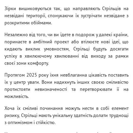
Зірки вишиковуються так, що направляють Стрільців на
незвідані території, спонукаючи їх зустрічати незвідане з
розкритими обіймами.
Незалежно від того, чи ви їдете в подорож у далекі країни,
поринаєте в амбітний проект або втілюєте нові ідеї, що
кидають виклик умовностям, Стрільці будуть досягати
успіху в хвилюючому хвилюванні від виходу за рамки
своєї зони комфорту.
Протягом 2025 року їхня невблаганна цікавість поставить
їх у центр уваги. Вони надихнуть інших своєю сміливістю
протистояти невизначеності та перетворювати її на
можливість.
Хоча їх сміливі починання можуть нести в собі елемент
ризику, Стрільці мають унікальну здатність долати труднощі
з оптимізмом і стійкістю.