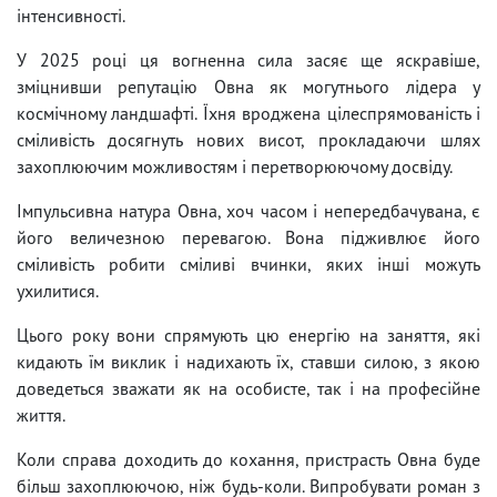
інтенсивності.
У 2025 році ця вогненна сила засяє ще яскравіше,
зміцнивши репутацію Овна як могутнього лідера у
космічному ландшафті. Їхня вроджена цілеспрямованість і
сміливість досягнуть нових висот, прокладаючи шлях
захоплюючим можливостям і перетворюючому досвіду.
Імпульсивна натура Овна, хоч часом і непередбачувана, є
його величезною перевагою. Вона підживлює його
сміливість робити сміливі вчинки, яких інші можуть
ухилитися.
Цього року вони спрямують цю енергію на заняття, які
кидають їм виклик і надихають їх, ставши силою, з якою
доведеться зважати як на особисте, так і на професійне
життя.
Коли справа доходить до кохання, пристрасть Овна буде
більш захоплюючою, ніж будь-коли. Випробувати роман з