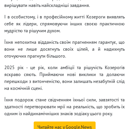
вирішувати навіть найскладніші завдання.
І в особистому, і в професійному житті Козероги виявлять
себе як лідери, спрямовуючи інших своєю практичною
мудрістю та рішучим духом.
Їхня непохитна відданість своїм прагненням гарантує, що
вони не лише досягнуть своїх цілей, а й надихнуть
оточуючих прагнути більшого.
2025 рік - це рік, коли амбіції та рішучість Козерогів
яскраво сяють. Приймаючи нові виклики та долаючи
перешкоди з витонченістю, вони залишать незабутній слід
на космічній сцені.
Їхня подорож стане свідченням їхньої сили, завзятості та
здатності перетворювати мрії на реальність, що зробить їх
одним із найдинамічніших знаків зодіаку цього року.
Читайте нас у Google.News