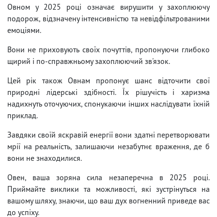
Овном у 2025 році означає вирушити у захоплюючу
подорож, відзначену інтенсивністю та невідфільтрованими
емоціями.
Вони не приховують своїх почуттів, пропонуючи глибоко
щирий і по-справжньому захоплюючий зв'язок.
Цей рік також Овнам пропонує шанс відточити свої
природні лідерські здібності. Їх рішучість і харизма
надихнуть оточуючих, спонукаючи інших наслідувати їхній
приклад.
Завдяки своїй яскравій енергії вони здатні перетворювати
мрії на реальність, залишаючи незабутнє враження, де б
вони не знаходилися.
Овен, ваша зоряна сила незаперечна в 2025 році.
Приймайте виклики та можливості, які зустрінуться на
вашому шляху, знаючи, що ваш дух вогненний приведе вас
до успіху.