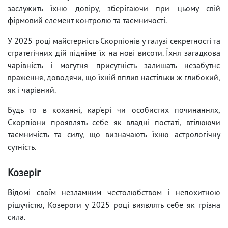
заслужить їхню довіру, зберігаючи при цьому свій
фірмовий елемент контролю та таємничості.
У 2025 році майстерність Скорпіонів у галузі секретності та
стратегічних дій підніме їх на нові висоти. Їхня загадкова
чарівність і могутня присутність залишать незабутнє
враження, доводячи, що їхній вплив настільки ж глибокий,
як і чарівний.
Будь то в коханні, кар'єрі чи особистих починаннях,
Скорпіони проявлять себе як владні постаті, втілюючи
таємничість та силу, що визначають їхню астрологічну
сутність.
Козеріг
Відомі своїм незламним честолюбством і непохитною
рішучістю, Козероги у 2025 році виявлять себе як грізна
сила.