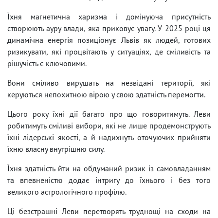
Їхня магнетична харизма і домінуюча присутність
створюють ауру влади, яка приковує увагу. У 2025 році ця
динамічна енергія позиціонує Львів як людей, готових
ризикувати, які процвітають у ситуаціях, де сміливість та
рішучість є ключовими.
Вони сміливо вирушать на незвідані території, які
керуються непохитною вірою у свою здатність перемогти.
Цього року їхні дії багато про що говоритимуть. Леви
робитимуть сміливі вибори, які не лише продемонструють
їхні лідерські якості, а й надихнуть оточуючих прийняти
їхню власну внутрішню силу.
Їхня здатність йти на обдуманий ризик із самовладанням
та впевненістю додає інтригу до їхнього і без того
великого астрологічного профілю.
Ці безстрашні Леви перетворять труднощі на сходи на