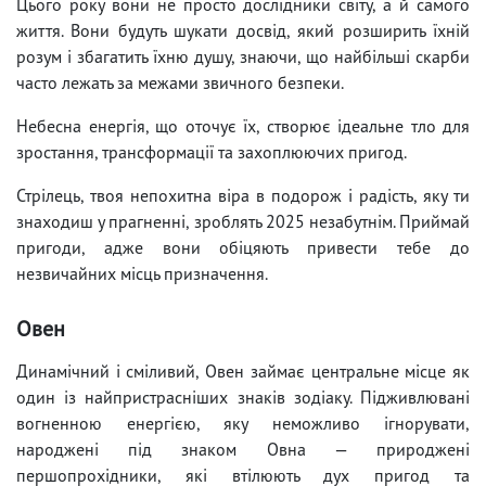
Цього року вони не просто дослідники світу, а й самого
життя. Вони будуть шукати досвід, який розширить їхній
розум і збагатить їхню душу, знаючи, що найбільші скарби
часто лежать за межами звичного безпеки.
Небесна енергія, що оточує їх, створює ідеальне тло для
зростання, трансформації та захоплюючих пригод.
Стрілець, твоя непохитна віра в подорож і радість, яку ти
знаходиш у прагненні, зроблять 2025 незабутнім. Приймай
пригоди, адже вони обіцяють привести тебе до
незвичайних місць призначення.
Овен
Динамічний і сміливий, Овен займає центральне місце як
один із найпристрасніших знаків зодіаку. Підживлювані
вогненною енергією, яку неможливо ігнорувати,
народжені під знаком Овна — природжені
першопрохідники, які втілюють дух пригод та