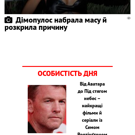
Дімопулос набрала масу й
розкрила причину
ОСОБИСТІСТЬ ДНЯ
Від Аватара
до Під стягом
небес –
найкращі
фільми й
серіали із
Семом
Вортінґтоном