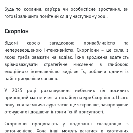
Будь то кохання, кар'єра чи особистісне зростання, ви
готові залишити помітний слід у наступному році.
Скорпіон
Відомі своєю загадковою привабливістю та
неперевершеною інтенсивністю, Скорпіони – це сила, з
якою треба зважати на зодіак. Їхня вроджена здатність
врівноважувати стратегічне мислення з глибокою
емоційною інтенсивністю виділяє їх, роблячи одним із
найінтригуючіших знаків.
У 2025 році розташування небесних тіл посилить
природний магнетизм та потайну натуру Скорпіона. Цього
року їхня таємнича аура засяє ще яскравіше, зачаровуючи
оточуючих і додаючи інтриги їхній присутності.
Скорпіони процвітають у подоланні складнощів з
витонченістю. Хоча інші можуть вагатися в хаотичних