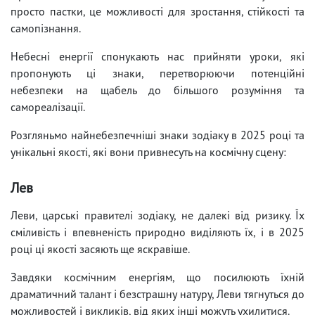
просто пастки, це можливості для зростання, стійкості та
самопізнання.
Небесні енергії спонукають нас прийняти уроки, які
пропонують ці знаки, перетворюючи потенційні
небезпеки на щабель до більшого розуміння та
самореалізації.
Розгляньмо найнебезпечніші знаки зодіаку в 2025 році та
унікальні якості, які вони привнесуть на космічну сцену:
Лев
Леви, царські правителі зодіаку, не далекі від ризику. Їх
сміливість і впевненість природно виділяють їх, і в 2025
році ці якості засяють ще яскравіше.
Завдяки космічним енергіям, що посилюють їхній
драматичний талант і безстрашну натуру, Леви тягнуться до
можливостей і викликів, від яких інші можуть ухилитися.