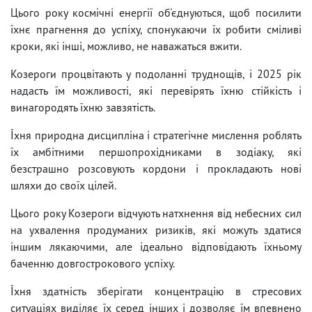
Цього року космічні енергії об'єднуються, щоб посилити
їхнє прагнення до успіху, спонукаючи їх робити сміливі
кроки, які інші, можливо, не наважаться вжити.
Козероги процвітають у подоланні труднощів, і 2025 рік
надасть їм можливості, які перевірять їхню стійкість і
винагородять їхню завзятість.
Їхня природна дисципліна і стратегічне мислення роблять
їх амбітними першопрохідниками в зодіаку, які
безстрашно розсовують кордони і прокладають нові
шляхи до своїх цілей.
Цього року Козероги відчують натхнення від небесних сил
на ухвалення продуманих ризиків, які можуть здатися
іншим лякаючими, але ідеально відповідають їхньому
баченню довгострокового успіху.
Їхня здатність зберігати концентрацію в стресових
ситуаціях виділяє їх серед інших і дозволяє їм впевнено