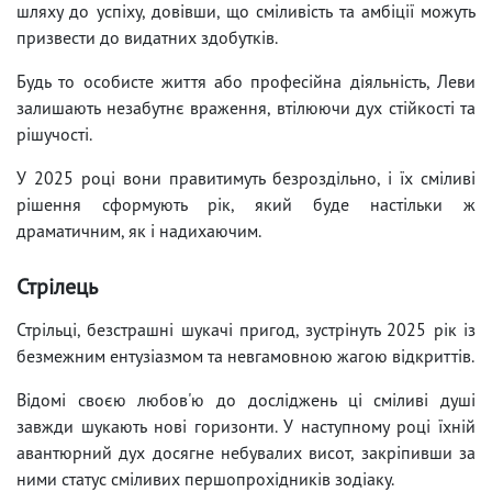
шляху до успіху, довівши, що сміливість та амбіції можуть
призвести до видатних здобутків.
Будь то особисте життя або професійна діяльність, Леви
залишають незабутнє враження, втілюючи дух стійкості та
рішучості.
У 2025 році вони правитимуть безроздільно, і їх сміливі
рішення сформують рік, який буде настільки ж
драматичним, як і надихаючим.
Стрілець
Стрільці, безстрашні шукачі пригод, зустрінуть 2025 рік із
безмежним ентузіазмом та невгамовною жагою відкриттів.
Відомі своєю любов'ю до досліджень ці сміливі душі
завжди шукають нові горизонти. У наступному році їхній
авантюрний дух досягне небувалих висот, закріпивши за
ними статус сміливих першопрохідників зодіаку.