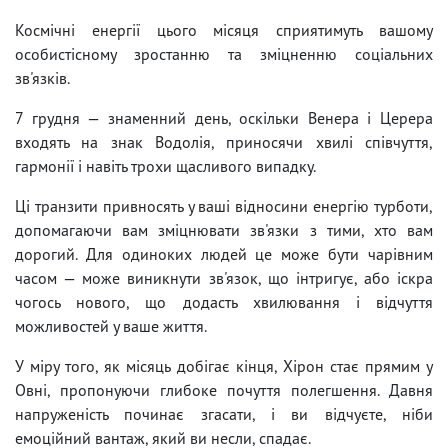
Космічні енергії цього місяця сприятимуть вашому
особистісному зростанню та зміцненню соціальних
зв'язків.
7 грудня — знаменний день, оскільки Венера і Церера
входять на знак Водолія, приносячи хвилі співчуття,
гармонії і навіть трохи щасливого випадку.
Ці транзити привносять у ваші відносини енергію турботи,
допомагаючи вам зміцнювати зв'язки з тими, хто вам
дорогий. Для одиноких людей це може бути чарівним
часом — може виникнути зв'язок, що інтригує, або іскра
чогось нового, що додасть хвилювання і відчуття
можливостей у ваше життя.
У міру того, як місяць добігає кінця, Хірон стає прямим у
Овні, пропонуючи глибоке почуття полегшення. Давня
напруженість починає згасати, і ви відчуєте, ніби
емоційний вантаж, який ви несли, спадає.