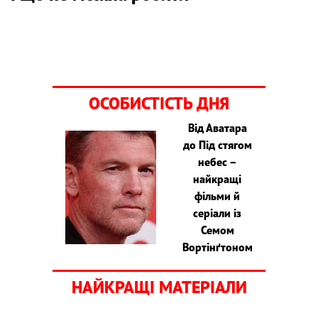
ОСОБИСТІСТЬ ДНЯ
Від Аватара
до Під стягом
небес –
найкращі
фільми й
серіали із
Семом
Вортінґтоном
НАЙКРАЩІ МАТЕРІАЛИ