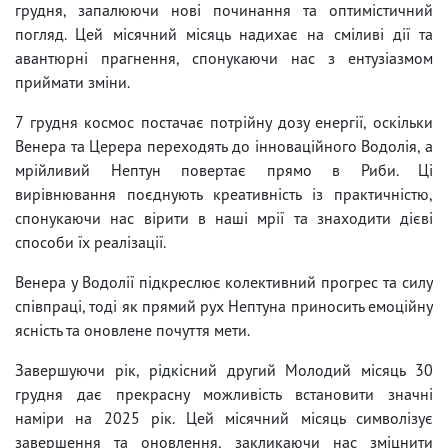
грудня, запалюючи нові починання та оптимістичний
погляд. Цей місячний місяць надихає на сміливі дії та
авантюрні прагнення, спонукаючи нас з ентузіазмом
приймати зміни.
7 грудня космос постачає потрійну дозу енергії, оскільки
Венера та Церера переходять до інноваційного Водолія, а
мрійливий Нептун повертає прямо в Риби. Ці
вирівнювання поєднують креативність із практичністю,
спонукаючи нас вірити в наші мрії та знаходити дієві
способи їх реалізації.
Венера у Водолії підкреслює колективний прогрес та силу
співпраці, тоді як прямий рух Нептуна приносить емоційну
ясність та оновлене почуття мети.
Завершуючи рік, рідкісний другий Молодий місяць 30
грудня дає прекрасну можливість встановити значні
наміри на 2025 рік. Цей місячний місяць символізує
завершення та оновлення, закликаючи нас зміцнити