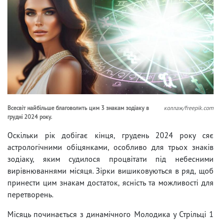
Всесвіт найбільше благоволить цим 3 знакам зодіаку в
коллаж/freepik.com
грудні 2024 року.
Оскільки рік добігає кінця, грудень 2024 року сяє
астрологічними обіцянками, особливо для трьох знаків
зодіаку, яким судилося процвітати під небесними
вирівнюваннями місяця. Зірки вишиковуються в ряд, щоб
принести цим знакам достаток, ясність та можливості для
перетворень.
Місяць починається з динамічного Молодика у Стрільці 1