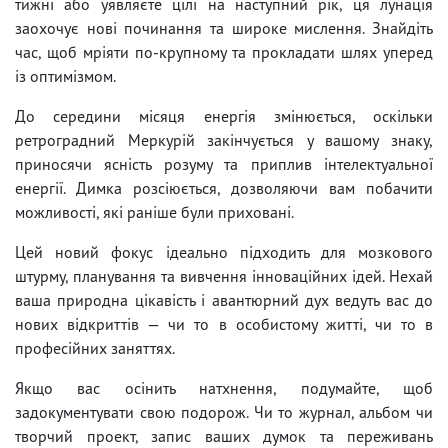
тижні або уявляєте цілі на наступний рік, ця лунація
заохочує нові починання та широке мислення. Знайдіть
час, щоб мріяти по-крупному та прокладати шлях уперед
із оптимізмом.
До середини місяця енергія змінюється, оскільки
ретроградний Меркурій закінчується у вашому знаку,
приносячи ясність розуму та приплив інтелектуальної
енергії. Димка розсіюється, дозволяючи вам побачити
можливості, які раніше були приховані.
Цей новий фокус ідеально підходить для мозкового
штурму, планування та вивчення інноваційних ідей. Нехай
ваша природна цікавість і авантюрний дух ведуть вас до
нових відкриттів — чи то в особистому житті, чи то в
професійних заняттях.
Якщо вас осінить натхнення, подумайте, щоб
задокументувати свою подорож. Чи то журнал, альбом чи
творчий проект, запис ваших думок та переживань