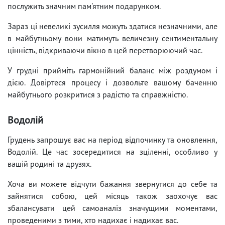
послужить значним пам'ятним подарунком.
Зараз ці невеликі зусилля можуть здатися незначними, але
в майбутньому вони матимуть величезну сентиментальну
цінність, відкриваючи вікно в цей перетворюючий час.
У грудні прийміть гармонійний баланс між роздумом і
дією. Довіртеся процесу і дозвольте вашому баченню
майбутнього розкритися з радістю та справжністю.
Водолій
Грудень запрошує вас на період відпочинку та оновлення,
Водолій. Це час зосередитися на зціленні, особливо у
вашій родині та друзях.
Хоча ви можете відчути бажання звернутися до себе та
зайнятися собою, цей місяць також заохочує вас
збалансувати цей самоаналіз значущими моментами,
проведеними з тими, хто надихає і надихає вас.