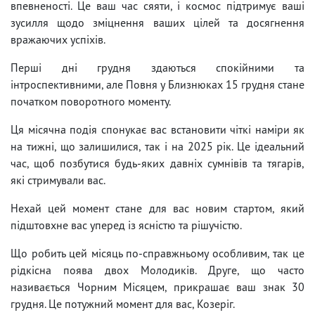
впевненості. Це ваш час сяяти, і космос підтримує ваші
зусилля щодо зміцнення ваших цілей та досягнення
вражаючих успіхів.
Перші дні грудня здаються спокійними та
інтроспективними, але Повня у Близнюках 15 грудня стане
початком поворотного моменту.
Ця місячна подія спонукає вас встановити чіткі наміри як
на тижні, що залишилися, так і на 2025 рік. Це ідеальний
час, щоб позбутися будь-яких давніх сумнівів та тягарів,
які стримували вас.
Нехай цей момент стане для вас новим стартом, який
підштовхне вас уперед із ясністю та рішучістю.
Що робить цей місяць по-справжньому особливим, так це
рідкісна поява двох Молодиків. Друге, що часто
називається Чорним Місяцем, прикрашає ваш знак 30
грудня. Це потужний момент для вас, Козеріг.