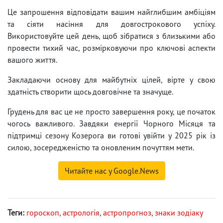
Це запрошення відповідати вашим найглибшим амбіціям
та сіяти насіння для довгострокового успіху.
Використовуйте цей день, щоб зібратися з близькими або
провести тихий час, розмірковуючи про ключові аспекти
вашого життя.
Закладаючи основу для майбутніх цілей, вірте у свою
здатність створити щось довговічне та значуще.
Грудень для вас це не просто завершення року, це початок
чогось важливого. Завдяки енергії Чорного Місяця та
підтримці сезону Козерога ви готові увійти у 2025 рік із
силою, зосередженістю та оновленим почуттям мети.
Читайте нас у Google.News
Теги:
гороскоп
,
астрологія
,
астропрогноз
,
знаки зодіаку