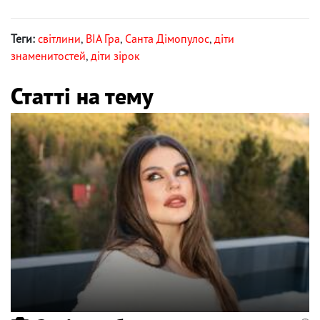
Теги:
світлини
,
ВІА Гра
,
Санта Дімопулос
,
діти
знаменитостей
,
діти зірок
Статті на тему