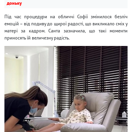
доньку
Під час процедури на обличчі Софії змінилося безліч
емоцій – від подиву до щирої радості, що викликало сміх у
матері за кадром. Санта зазначила, що такі моменти
приносять їй величезну радість.