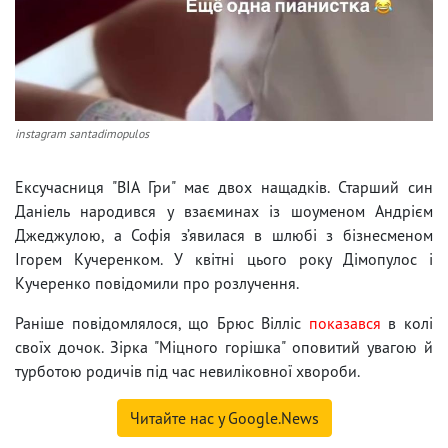
instagram santadimopulos
Ексучасниця "ВІА Гри" має двох нащадків. Старший син
Даніель народився у взаєминах із шоуменом Андрієм
Джеджулою, а Софія з’явилася в шлюбі з бізнесменом
Ігорем Кучеренком. У квітні цього року Дімопулос і
Кучеренко повідомили про розлучення.
Раніше повідомлялося, що Брюс Вілліс
показався
в колі
своїх дочок. Зірка "Міцного горішка" оповитий увагою й
турботою родичів під час невиліковної хвороби.
Читайте нас у Google.News