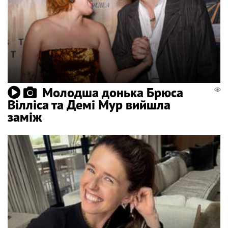
Молодша донька Брюса
Вілліса та Демі Мур вийшла
заміж