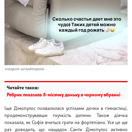
instagram santadimopulos
Читайте також:
Ребрик показала 8-місячну доньку в чорному вбранні
Іще Дімопулос похвалилася успіхами дочки в гімнастиці,
продемонструвавши гнучкість дитини. Також діячка
показала, як Софія вчиться грати на фортепіано. Усе це ще
раз доводить, що нащадок Санти Дімопулос активно