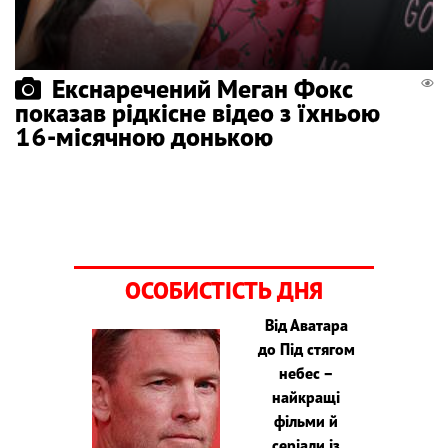
Екснаречений Меган Фокс
показав рідкісне відео з їхньою
16-місячною донькою
ОСОБИСТІСТЬ ДНЯ
Від Аватара
до Під стягом
небес –
найкращі
фільми й
серіали із