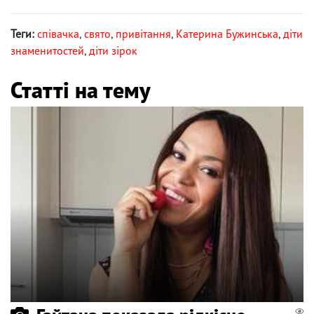
Теги:
співачка
,
свято
,
привітання
,
Катерина Бужинська
,
діти
знаменитостей
,
діти зірок
Статті на тему