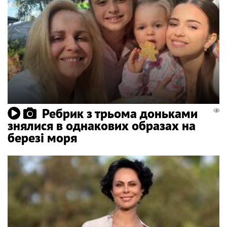
Ребрик з трьома доньками
знялися в однакових образах на
березі моря