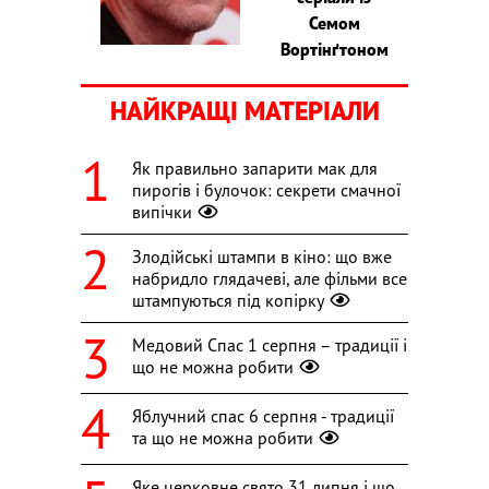
Семом
Вортінґтоном
НАЙКРАЩІ МАТЕРІАЛИ
Як правильно запарити мак для
пирогів і булочок: секрети смачної
випічки
Злодійські штампи в кіно: що вже
набридло глядачеві, але фільми все
штампуються під копірку
Медовий Спас 1 серпня – традиції і
що не можна робити
Яблучний спас 6 серпня - традиції
та що не можна робити
Яке церковне свято 31 липня і що