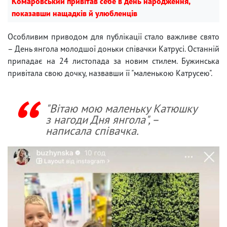
Комаровський привітав себе в день народження,
показавши нащадків й улюбленців
Особливим приводом для публікації стало важливе свято
– День янгола молодшої доньки співачки Катрусі. Останній
припадає на 24 листопада за новим стилем. Бужинська
привітала свою дочку, назвавши її "маленькою Катрусею".
"Вітаю мою маленьку Катюшку
з нагоди Дня янгола", –
написала співачка.