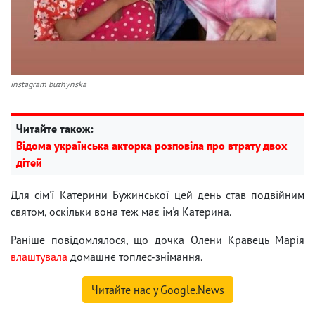
instagram buzhynska
Читайте також:
Відома українська акторка розповіла про втрату двох
дітей
Для сім'ї Катерини Бужинської цей день став подвійним
святом, оскільки вона теж має ім'я Катерина.
Раніше повідомлялося, що дочка Олени Кравець Марія
влаштувала
домашнє топлес-знімання.
Читайте нас у Google.News