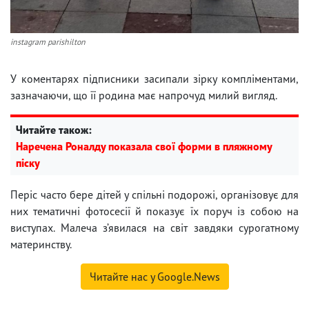
instagram parishilton
У коментарях підписники засипали зірку компліментами,
зазначаючи, що її родина має напрочуд милий вигляд.
Читайте також:
Наречена Роналду показала свої форми в пляжному
піску
Періс часто бере дітей у спільні подорожі, організовує для
них тематичні фотосесії й показує їх поруч із собою на
виступах. Малеча з’явилася на світ завдяки сурогатному
материнству.
Читайте нас у Google.News