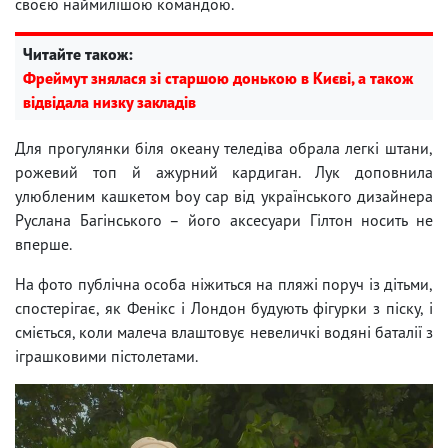
своєю наймилішою командою.
Читайте також:
Фреймут знялася зі старшою донькою в Києві, а також
відвідала низку закладів
Для прогулянки біля океану теледіва обрала легкі штани,
рожевий топ й ажурний кардиган. Лук доповнила
улюбленим кашкетом boy cap від українського дизайнера
Руслана Багінського – його аксесуари Гілтон носить не
вперше.
На фото публічна особа ніжиться на пляжі поруч із дітьми,
спостерігає, як Фенікс і Лондон будують фігурки з піску, і
сміється, коли малеча влаштовує невеличкі водяні баталії з
іграшковими пістолетами.