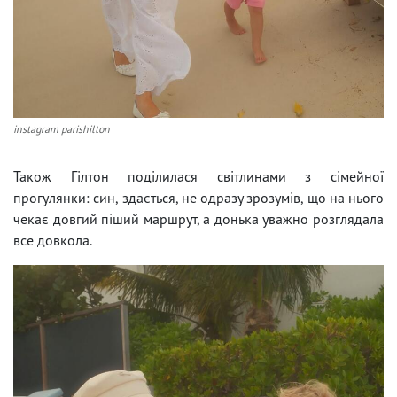
instagram parishilton
Також Гілтон поділилася світлинами з сімейної
прогулянки: син, здається, не одразу зрозумів, що на нього
чекає довгий піший маршрут, а донька уважно розглядала
все довкола.