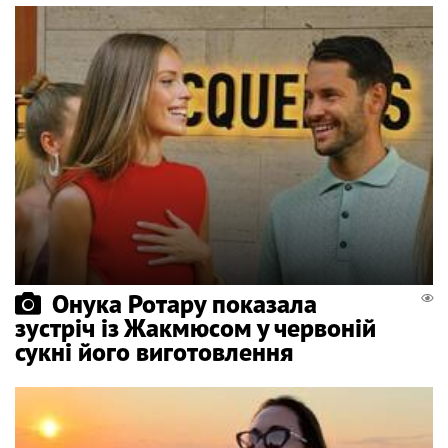
Онука Ротару показала
зустріч із Жакмюсом у червоній
сукні його виготовлення