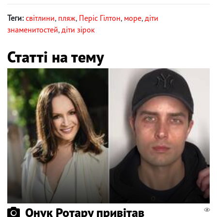
Теги:
світлини
,
пляж
,
Періс Гілтон
,
море
,
діти
знаменитостей
,
діти зірок
Статті на тему
Онук Ротару привітав