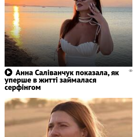
Анна Саліванчук показала, як
уперше в житті займалася
серфінгом