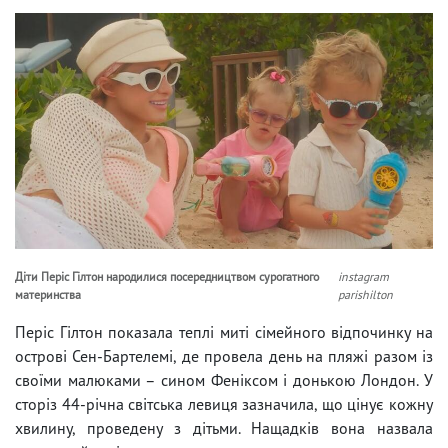
Діти Періс Гілтон народилися посередництвом сурогатного
instagram
материнства
parishilton
Періс Гілтон показала теплі миті сімейного відпочинку на
острові Сен-Бартелемі, де провела день на пляжі разом із
своїми малюками – сином Феніксом і донькою Лондон. У
сторіз 44-річна світська левиця зазначила, що цінує кожну
хвилину, проведену з дітьми. Нащадків вона назвала