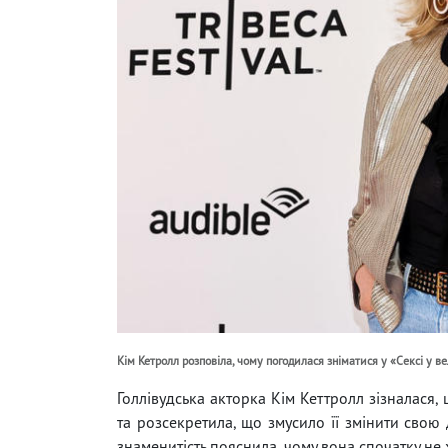
Кім Кетролл розповіла, чому погодилася зніматися у «Сексі у в
Голлівудська акторка Кім Кеттролл зізналася, щ
та розсекретила, що змусило її змінити свою
знаменитість пояснила, чому вона спочатку не