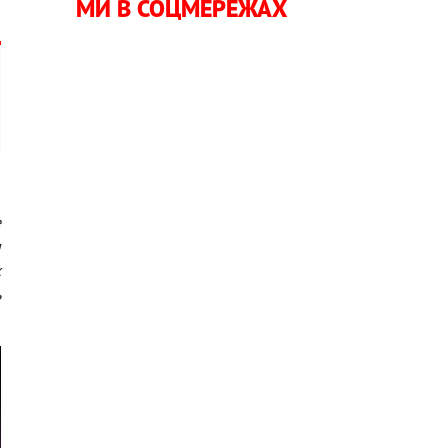
МИ В СОЦМЕРЕЖАХ
е
я
х
ь