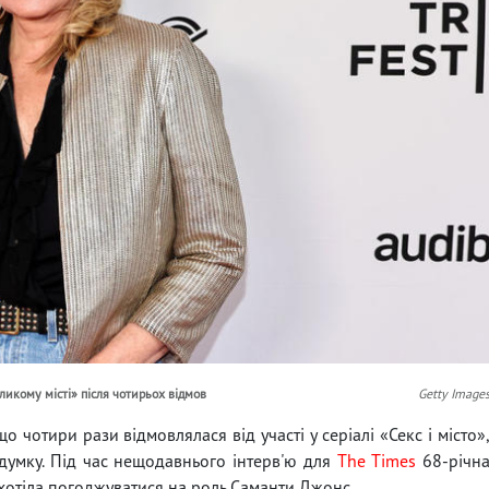
еликому місті» після чотирьох відмов
Getty Image
о чотири рази відмовлялася від участі у серіалі «Секс і місто»
 думку. Під час нещодавнього інтерв'ю для
The Times
68-річн
 хотіла погоджуватися на роль Саманти Джонс.