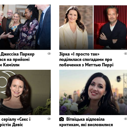
 Джессіка Паркер
Зірка «І просто так»
ася на прийомі
поділилася спогадами про
и Камілли
побачення з Меттью Перрі
 серіалу «Секс і
Вітвіцька відповіла
рістін Девіс
критикам, які висловилися