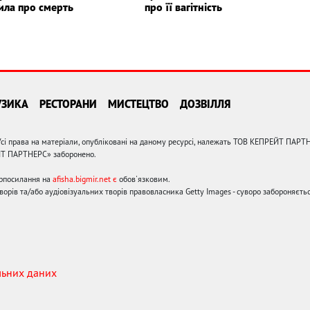
ила про смерть
про її вагітність
УЗИКА
РЕСТОРАНИ
МИСТЕЦТВО
ДОЗВІЛЛЯ
сі права на матеріали, опубліковані на даному ресурсі, належать ТОВ КЕПРЕЙТ ПАРТ
ЙТ ПАРТНЕРС» заборонено.
ерпосилання на
afisha.bigmir.net є
обов'язковим.
орів та/або аудіовізуальних творів правовласника Getty Images - суворо забороняєтьс
льних даних