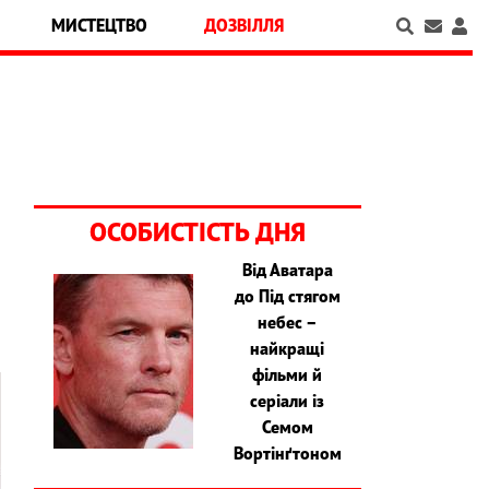
МИСТЕЦТВО
ДОЗВІЛЛЯ
ОСОБИСТІСТЬ ДНЯ
Від Аватара
до Під стягом
небес –
найкращі
фільми й
серіали із
Семом
Вортінґтоном