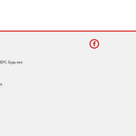
НЕРС. Будь-яке
я.