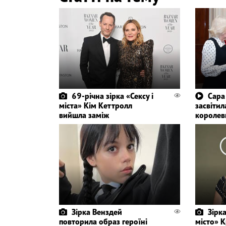
69-річна зірка «Сексу і
Сара
міста» Кім Кеттролл
засвітил
вийшла заміж
королев
Зірка Венздей
Зірка
повторила образ героїні
місто» К