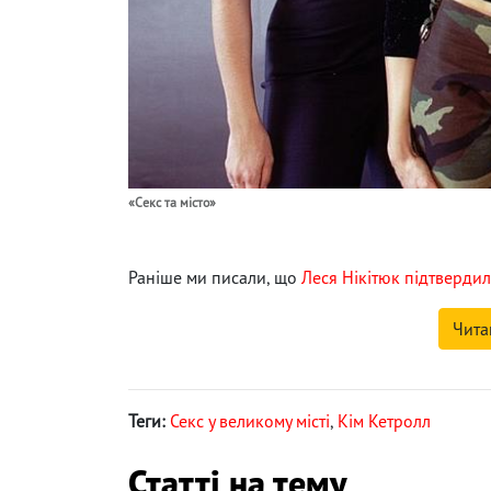
«Секс та місто»
Раніше ми писали, що
Леся Нікітюк підтвердила
Чита
Теги:
Секс у великому місті
,
Кім Кетролл
Статті на тему