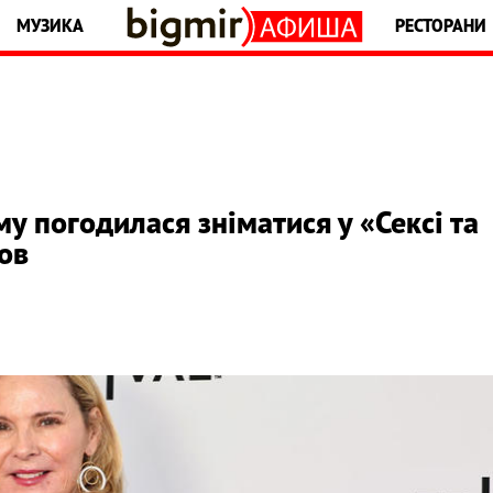
МУЗИКА
РЕСТОРАНИ
му погодилася зніматися у «Сексі та
мов