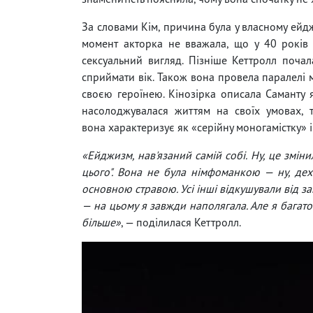
За словами Кім, причина була у власному ейдж
момент акторка не вважала, що у 40 років
сексуальний вигляд. Пізніше Кеттролл поча
сприймати вік. Також вона провела паралелі 
своєю героїнею. Кінозірка описала Саманту я
насолоджувалася життям на своїх умовах, 
вона характеризує як «серійну моногамістку» 
«Ейджизм, нав'язаний самій собі. Ну, це змін
цього". Вона не була німфоманкою — ну, дех
основною стравою. Усі інші відкушували від за
— на цьому я завжди наполягала. Але я багато 
більше»
, — поділилася Кеттролл.