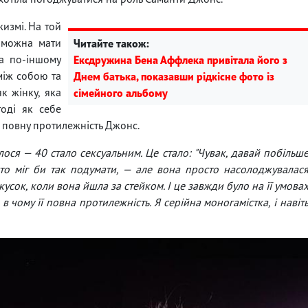
измі. На той
 можна мати
Читайте також:
ла по-іншому
Ексдружина Бена Аффлека привітала його з
між собою та
Днем батька, показавши рідкісне фото із
к жінку, яка
сімейного альбому
тоді як себе
і повну протилежність Джонс.
илося — 40 стало сексуальним. Це стало: "Чувак, давай побільш
то міг би так подумати, — але вона просто насолоджувалас
кусок, коли вона йшла за стейком. І це завжди було на її умова
в чому її повна протилежність. Я серійна моногамістка, і навіт