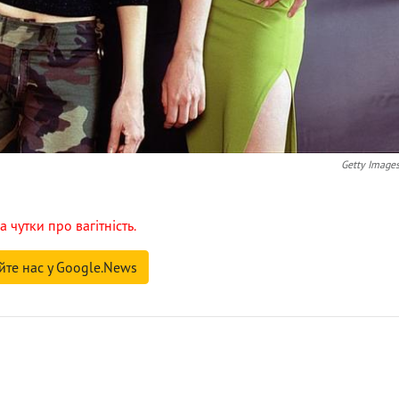
Getty Image
 чутки про вагітність.
йте нас у Google.News