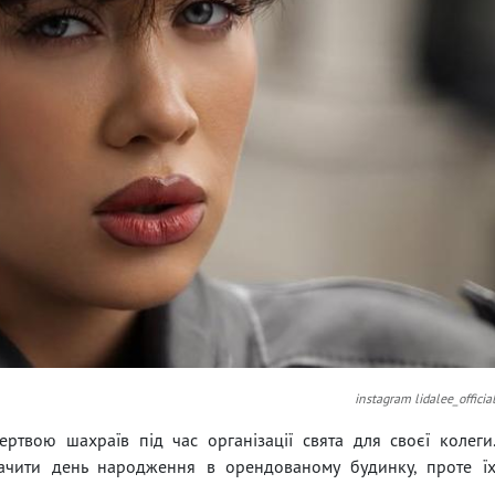
instagram lidalee_officia
жертвою шахраїв під час організації свята для своєї колеги
начити день народження в орендованому будинку, проте ї