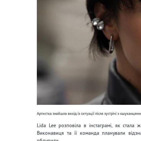
Артистка знайшла вихід із ситуації після зустрічі з ошуканцями
Lida Lee розповіла в інстаграмі, як стала 
Виконавиця та її команда планували відз
обдурили.