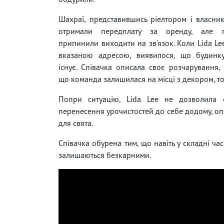
Шахраї, представившись ріелтором і власни
отримали передплату за оренду, але п
припинили виходити на зв'язок. Коли Lida Le
вказаною адресою, виявилося, що будинк
існує. Співачка описала своє розчарування,
що команда залишилася на місці з декором, тор
Попри ситуацію, Lida Lee не дозволила о
перенесення урочистостей до себе додому, оп
для свята.
Співачка обурена тим, що навіть у складні ча
залишаються безкарними.