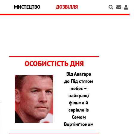
МИСТЕЦТВО
ДОЗВІЛЛЯ
ОСОБИСТІСТЬ ДНЯ
Від Аватара
до Під стягом
небес –
найкращі
фільми й
серіали із
Семом
Вортінґтоном