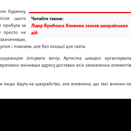
ком будинку,
ісля цього
Читайте також:
e прибула за
Лідер Бумбокса Хливнюк зазнав шахрайських
у просто не
дій
 зазначивши,
том і планами, але без локації для свята.
шуканцям зіпсувати вечір. Артистка швидко організувал
еративно змінивши адресу доставки всіх замовлених елементі
си люди йдуть на шахрайство, але впевнена, що такі вчинки н