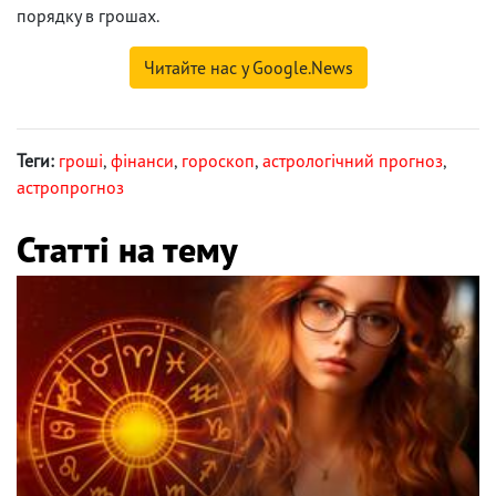
порядку в грошах.
Читайте нас у Google.News
Теги:
гроші
,
фінанси
,
гороскоп
,
астрологічний прогноз
,
астропрогноз
Статті на тему