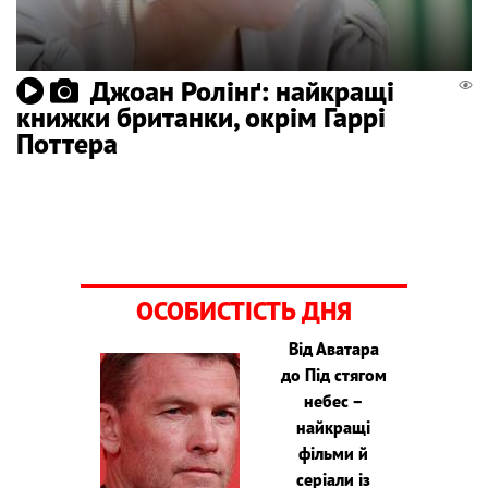
Джоан Ролінґ: найкращі
книжки британки, окрім Гаррі
Поттера
ОСОБИСТІСТЬ ДНЯ
Від Аватара
до Під стягом
небес –
найкращі
фільми й
серіали із