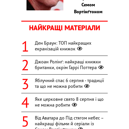
Семом
Вортінґтоном
НАЙКРАЩІ МАТЕРІАЛИ
Ден Браун: ТОП найкращих
екранізацій книжок
Джоан Ролінґ: найкращі книжки
британки, окрім Гаррі Поттера
Яблучний спас 6 серпня - традиції
та що не можна робити
Яке церковне свято 8 серпня і що
не можна робити
Від Аватара до Під стягом небес –
найкращі фільми й серіали із