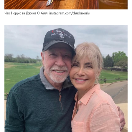
Чак Норріс та Джина О'Келлі instagram.com/chucknorris