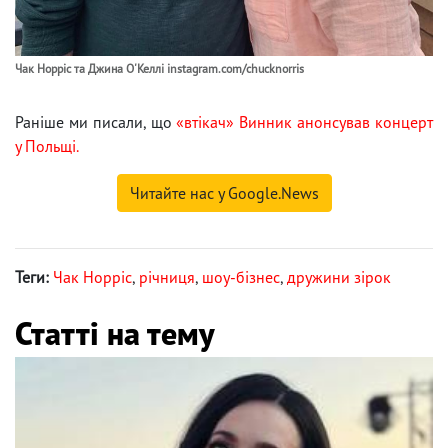
Чак Норріс та Джина О'Келлі instagram.com/chucknorris
Раніше ми писали, що
«втікач» Винник анонсував концерт
у Польщі.
Читайте нас у Google.News
Теги:
Чак Норріс
,
річниця
,
шоу-бізнес
,
дружини зірок
Статті на тему