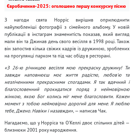
Євробачення-2025: оголошено першу конкурсну пісню
З нагоди свята Норріс вирішив оприлюднити
найулюбленіші фотографії з сімейного альбому. У новій
публікації в інстаграм знаменитість показав, який вигляд
мали він та Джинав день свого весілля в 1998 році. Також
він запостив кілька свіжих кадрів із дружиною, зроблених
на прогулянці парком та під час обіду в ресторані.
«З 26-ю річницею весілля мою прекрасну дружину! Ти
завжди наповнюєш моє життя радістю, любов'ю та
незліченними прекрасними спогадами. Я так вдячний і
благословенний прокидатися поряд з неймовірною
жінкою, якою Бог колись міг мене благословити. Кожен
момент з тобою неймовірно дорогий для мене. Я люблю
тебе, Джено. Навіки і назавжди»
, — написав Чак.
Нагадаємо, що у Норріса та О'Келлі двоє спільних дітей —
близнюки 2001 року народження.