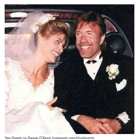
Чак Норріс та Джина О'Келлі instagram.com/chucknorris