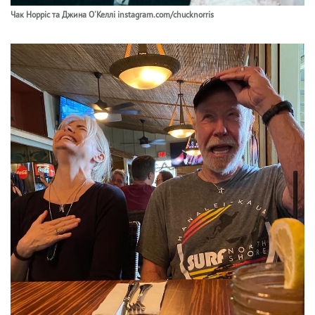
Чак Норріс та Джина О'Келлі instagram.com/chucknorris