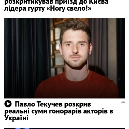
розкритикував приїзд до Києва
лідера гурту «Ногу свело!»
Павло Текучев розкрив
реальні суми гонорарів акторів в
Україні