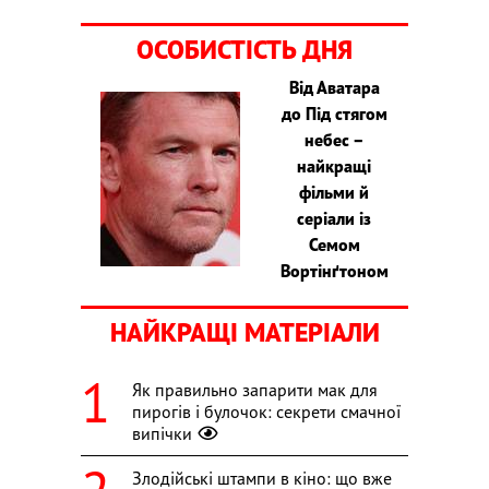
ОСОБИСТІСТЬ ДНЯ
Від Аватара
до Під стягом
небес –
найкращі
фільми й
серіали із
Семом
Вортінґтоном
НАЙКРАЩІ МАТЕРІАЛИ
Як правильно запарити мак для
пирогів і булочок: секрети смачної
випічки
Злодійські штампи в кіно: що вже