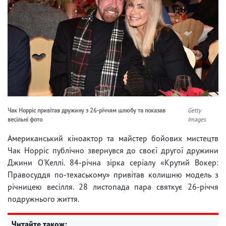
Чак Норріс привітав дружину з 26-річчям шлюбу та показав
Getty
весільні фото
Images
Американський кіноактор та майстер бойових мистецтв
Чак Норріс публічно звернувся до своєї другої дружини
Джини О'Келлі. 84-річна зірка серіалу «Крутий Вокер:
Правосуддя по-техаському» привітав колишню модель з
річницею весілля. 28 листопада пара святкує 26-річчя
подружнього життя.
Читайте також: