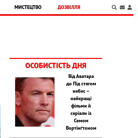
МИСТЕЦТВО
ДОЗВІЛЛЯ
ОСОБИСТІСТЬ ДНЯ
Від Аватара
до Під стягом
небес –
найкращі
фільми й
серіали із
Семом
Вортінґтоном