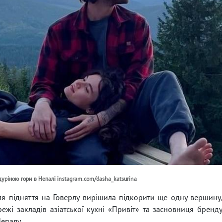
цуріною гори в Непалі instagram.com/dasha_katsurina
я підняття на Говерлу вирішила підкорити ще одну вершину
ежі закладів азіатської кухні «Привіт» та засновниця бренд
епалу.