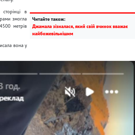
 сторінці в
орами змогла
Читайте також:
 4500 метрів
Джамала зізналася, який свій вчинок вважає
найбожевільнішим
писала вона у