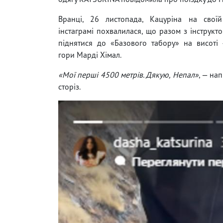
Вранці, 26 листопада, Кацуріна на своїй
інстаграмі похвалилася, що разом з інструкт
піднятися до «Базового табору» на висоті
гори Марді Хімал.
«Мої перші 4500 метрів. Дякую, Непал»
, — на
сторіз.