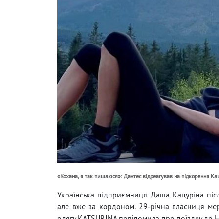
«Кохана, я так пишаюся»: Дантес відреагував на підкорення Ка
Українська підприємниця Даша Кацуріна післ
але вже за кордоном. 29-річна власниця мер
одягу KATSURINA повідомила про поїздку до Н