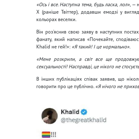
«Ось і все. Наступна тема, будь ласка, лол»
, — 
X (раніше Твіттер), додавши емодзі у вигля
кольорах веселки.
Він роз'яснив свою заяву в наступних постах
фанату, який написав «Почекайте, сподіваюс
Khalid не гей!»:
«Я такий! І це нормально».
«Мене розкрили, а світ все ще продовжує
сексуальності! Насправді, це нікого не стосуєт
В інших публікаціях співак заявив, що нікол
говорити про це публічно.
«Я нічого не прихо