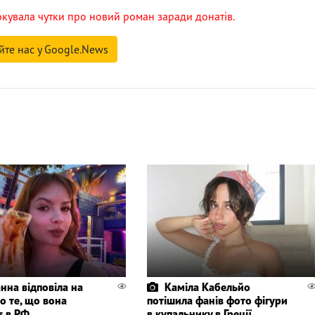
кувала чутки про новий роман заради донатів.
йте нас у Google.News
нна відповіла на
Каміла Кабельйо
о те, що вона
потішила фанів фото фігури
є в РФ
в купальнику в Греції