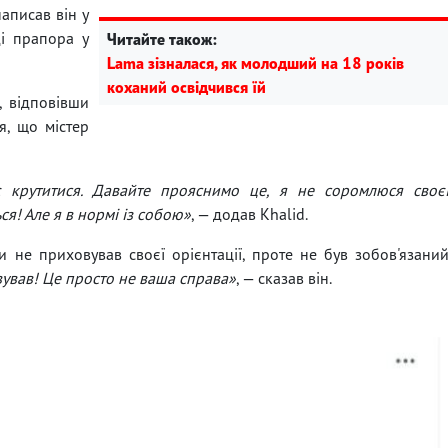
написав він у
ді прапора у
Читайте також:
Lama зізналася, як молодший на 18 років
коханий освідчився їй
, відповівши
я, що містер
 крутитися. Давайте прояснимо це, я не соромлюся своє
ься! Але я в нормі із собою»
, — додав Khalid.
и не приховував своєї орієнтації, проте не був зобов'язани
вував! Це просто не ваша справа»
, — сказав він.