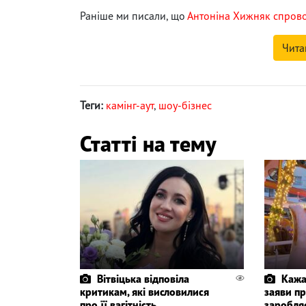
Раніше ми писали, що
Антоніна Хижняк спрово
Чита
Теги:
камінг-аут
,
шоу-бізнес
Статті на тему
Вітвіцька відповіла
Кажа
критикам, які висловилися
заяви пр
про її вагітність
заробля