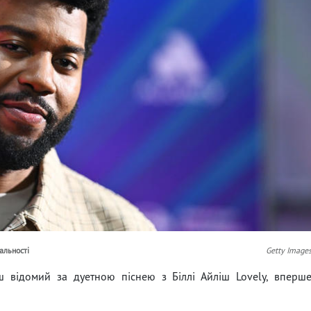
альності
Getty Image
ш відомий за дуетною піснею з Біллі Айліш Lovely, вперш