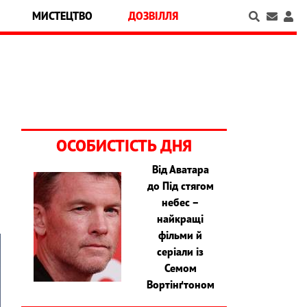
МИСТЕЦТВО
ДОЗВІЛЛЯ
ОСОБИСТІСТЬ ДНЯ
Від Аватара
до Під стягом
небес –
найкращі
фільми й
серіали із
Семом
Вортінґтоном