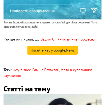
Раміна Есхакзай розсекретила параметри своєї фігури після схуднення Фото:
instagram.com/raminalalala
Раніше ми писали, що
Вадим Олійник змінив професію.
Читайте нас у Google.News
Теги:
шоу-бізнес
,
Раміна Есхакзай
,
фото в купальнику
,
схуднення
Статті на тему