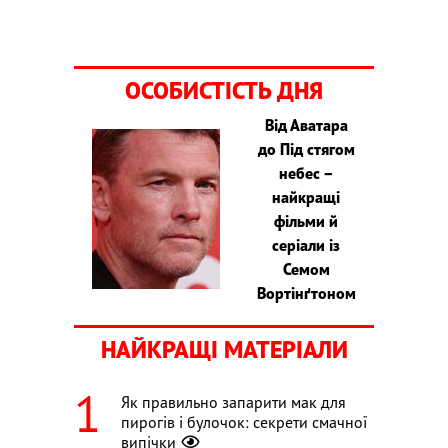
ОСОБИСТІСТЬ ДНЯ
Від Аватара
до Під стягом
небес –
найкращі
фільми й
серіали із
Семом
Вортінґтоном
НАЙКРАЩІ МАТЕРІАЛИ
Як правильно запарити мак для
пирогів і булочок: секрети смачної
випічки