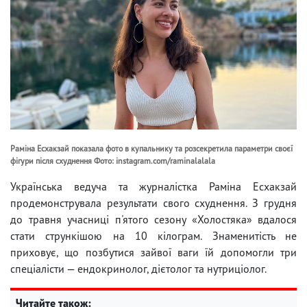
Раміна Есхакзай показала фото в купальнику та розсекретила параметри своєї
фігури після схуднення Фото: instagram.com/raminalalala
Українська ведуча та журналістка Раміна Есхакзай
продемонструвала результати свого схуднення. З грудня
до травня учасниці п'ятого сезону «Холостяка» вдалося
стати стрункішою на 10 кілограм. Знаменитість не
приховує, що позбутися зайвої ваги їй допомогли три
спеціалісти — ендокринолог, дієтолог та нутриціолог.
Читайте також: