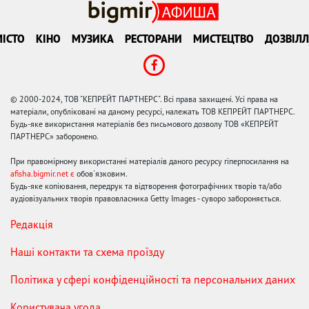
ІСТО
КІНО
МУЗИКА
РЕСТОРАНИ
МИСТЕЦТВО
ДОЗВІЛЛ
© 2000-2024, ТОВ "КЕПРЕЙТ ПАРТНЕРС". Всі права захищені. Усі права на
матеріали, опубліковані на даному ресурсі, належать ТОВ КЕПРЕЙТ ПАРТНЕРС.
Будь-яке використання матеріалів без письмового дозволу ТОВ «КЕПРЕЙТ
ПАРТНЕРС» заборонено.
При правомірному використанні матеріалів даного ресурсу гіперпосилання на
afisha.bigmir.net є
обов'язковим.
Будь-яке копіювання, передрук та відтворення фотографічних творів та/або
аудіовізуальних творів правовласника Getty Images - суворо забороняється.
Редакція
Наші контакти та схема проїзду
Політика у сфері конфіденційності та персональних даних
Користувача угода