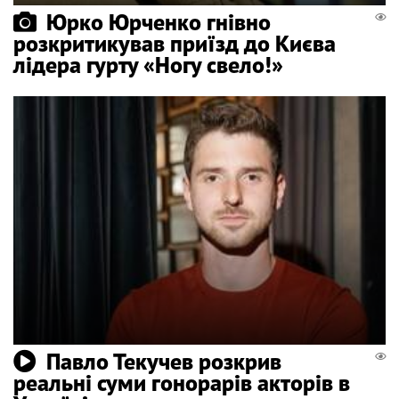
Юрко Юрченко гнівно
розкритикував приїзд до Києва
лідера гурту «Ногу свело!»
Павло Текучев розкрив
реальні суми гонорарів акторів в