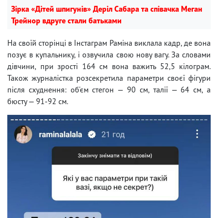
Зірка «Дітей шпигунів» Деріл Сабара та співачка Меган
Трейнор вдруге стали батьками
На своїй сторінці в Інстаграм Раміна виклала кадр, де вона
позує в купальнику, і озвучила свою нову вагу. За словами
дівчини, при зрості 164 см вона важить 52,5 кілограм.
Також журналістка розсекретила параметри своєї фігури
після схуднення: об'єм стегон — 90 см, талії — 64 см, а
бюсту — 91-92 см.