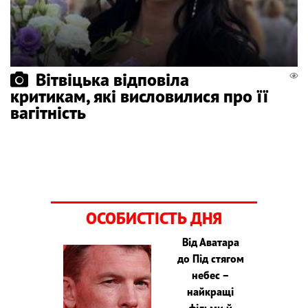
Вітвіцька відповіла
критикам, які висловилися про її
вагітність
ОСОБИСТІСТЬ ДНЯ
Від Аватара
до Під стягом
небес –
найкращі
фільми й