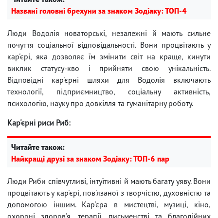
Названі головні брехуни за знаком Зодіаку: ТОП-4
Люди Водолія новаторські, незалежні й мають сильне
почуття соціальної відповідальності. Вони процвітають у
кар'єрі, яка дозволяє їм змінити світ на краще, кинути
виклик статусу-кво і прийняти свою унікальність.
Відповідні кар'єрні шляхи для Водолія включають
технології, підприємництво, соціальну активність,
психологію, науку про довкілля та гуманітарну роботу.
Кар'єрні риси Риб:
Читайте також:
Найкращі друзі за знаком Зодіаку: ТОП-6 пар
Люди Риби співчутливі, інтуїтивні й мають багату уяву. Вони
процвітають у кар'єрі, пов'язаної з творчістю, духовністю та
допомогою іншим. Кар'єра в мистецтві, музиці, кіно,
охороні здоров'я, терапії, письменстві та благодійних