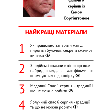
серіали із
Семом
Вортінґтоном
НАЙКРАЩІ МАТЕРІАЛИ
Як правильно запарити мак для
пирогів і булочок: секрети смачної
випічки
Злодійські штампи в кіно: що вже
набридло глядачеві, але фільми все
штампуються під копірку
Медовий Спас 1 серпня – традиції і
що не можна робити
Яблучний спас 6 серпня - традиції
та що не можна робити