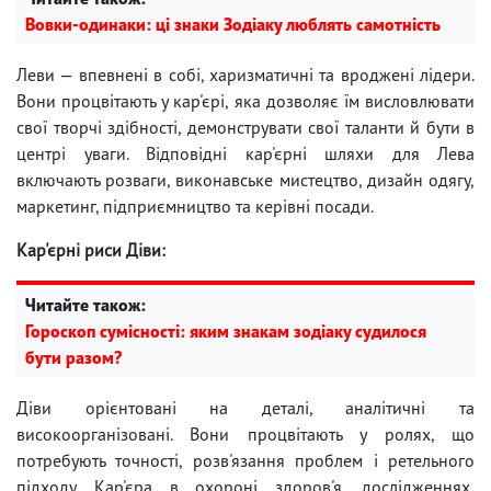
Вовки-одинаки: ці знаки Зодіаку люблять самотність
Леви — впевнені в собі, харизматичні та вроджені лідери.
Вони процвітають у кар'єрі, яка дозволяє їм висловлювати
свої творчі здібності, демонструвати свої таланти й бути в
центрі уваги. Відповідні кар'єрні шляхи для Лева
включають розваги, виконавське мистецтво, дизайн одягу,
маркетинг, підприємництво та керівні посади.
Кар'єрні риси Діви:
Читайте також:
Гороскоп сумісності: яким знакам зодіаку судилося
бути разом?
Діви орієнтовані на деталі, аналітичні та
високоорганізовані. Вони процвітають у ролях, що
потребують точності, розв'язання проблем і ретельного
підходу. Кар'єра в охороні здоров'я, дослідженнях,