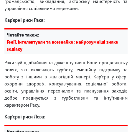
громадськістю, викладання, акторську майстерність та
управління соціальними мережами.
Кар'єрні риси Рака:
Читайте також:
Генії, інтелектуали та всезнайки: найрозумніші знаки
зодіаку
Раки чуйні, дбайливі та дуже інтуїтивні. Вони процвітають у
ролях, які включають турботу, емоційну підтримку та
роботу з іншими в жалюгідній манері. Кар'єра у сфері
охорони здоров'я, консультування, соціальної роботи,
освіти, управління персоналом та планування заходів
добре поєднується з турботливим та інтуїтивним
характером Раку.
Кар'єрні риси Лева:
Читайте також: