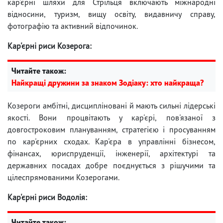
кар'єрні шляхи для Стрільця включають міжнародні
відносини, туризм, вищу освіту, видавничу справу,
фотографію та активний відпочинок.
Кар'єрні риси Козерога:
Читайте також:
Найкращі дружини за знаком Зодіаку: хто найкраща?
Козероги амбітні, дисципліновані й мають сильні лідерські
якості. Вони процвітають у кар'єрі, пов'язаної з
довгостроковим плануванням, стратегією і просуванням
по кар'єрних сходах. Кар'єра в управлінні бізнесом,
фінансах, юриспруденції, інженерії, архітектурі та
державних посадах добре поєднується з рішучими та
цілеспрямованими Козерогами.
Кар'єрні риси Водолія:
Читайте також: