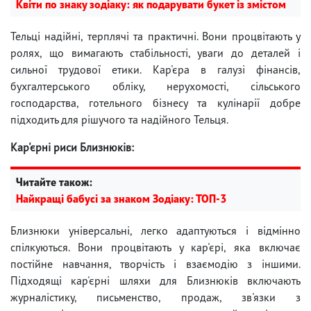
Квіти по знаку зодіаку: як подарувати букет із змістом
Тельці надійні, терплячі та практичні. Вони процвітають у
ролях, що вимагають стабільності, уваги до деталей і
сильної трудової етики. Кар'єра в галузі фінансів,
бухгалтерського обліку, нерухомості, сільського
господарства, готельного бізнесу та кулінарії добре
підходить для рішучого та надійного Тельця.
Кар'єрні риси Близнюків:
Читайте також:
Найкращі бабусі за знаком Зодіаку: ТОП-3
Близнюки універсальні, легко адаптуються і відмінно
спілкуються. Вони процвітають у кар'єрі, яка включає
постійне навчання, творчість і взаємодію з іншими.
Підходящі кар'єрні шляхи для Близнюків включають
журналістику, письменство, продаж, зв'язки з