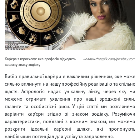
Кар'єра з гороскопу: яка професія підходить
коллаж/freepik.com/pixabay.com
вашому знаку зодіаку
Вибір правильної кар'єри є важливим рішенням, яке може
сильно вплинути на нашу професійну реалізацію та спільне
щастя. Астрологія надає унікальну лінзу, через яку ми
можемо отримати уявлення про наші вроджені сили,
таланти та особистісні риси. У цій статті ми розглянемо
варіанти кар'єри згідно зі знаком зодіаку. Розуміючи
характеристики, пов'язані з кожним знаком, ми можемо
розкрити ідеальні кар'єрні шляхи, які пропонують
найбільший потенціал для успіху та задоволення.