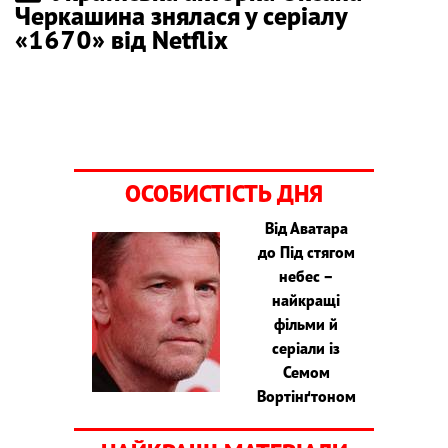
Черкашина знялася у серіалу
«1670» від Netflix
ОСОБИСТІСТЬ ДНЯ
Від Аватара
до Під стягом
небес –
найкращі
фільми й
серіали із
Семом
Вортінґтоном