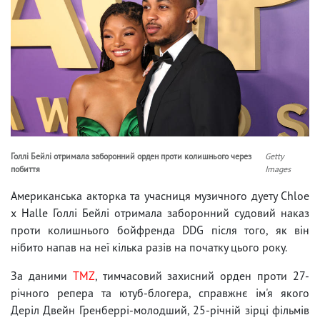
Голлі Бейлі отримала заборонний орден проти колишнього через
Getty
побиття
Images
Американська акторка та учасниця музичного дуету Chloe
x Halle Голлі Бейлі отримала заборонний судовий наказ
проти колишнього бойфренда DDG після того, як він
нібито напав на неї кілька разів на початку цього року.
За даними
TMZ
, тимчасовий захисний орден проти 27-
річного репера та ютуб-блогера, справжнє ім'я якого
Деріл Двейн Гренберрі-молодший, 25-річній зірці фільмів