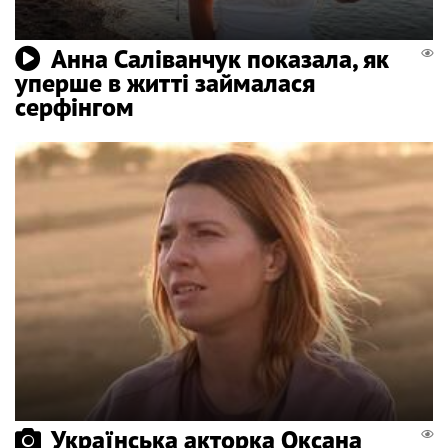
Анна Саліванчук показала, як
уперше в житті займалася
серфінгом
Українська акторка Оксана