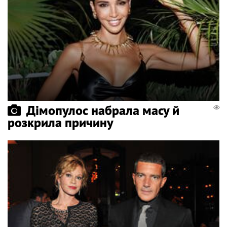
Дімопулос набрала масу й
розкрила причину