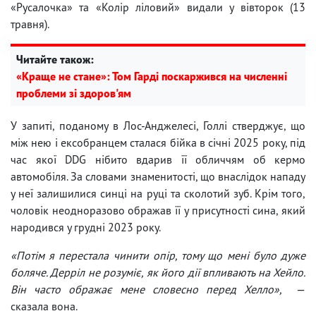
«Русалочка» та «Колір ліловий» видали у вівторок (13
травня).
Читайте також:
«Краще не стане»: Том Гарді поскаржився на численні
проблеми зі здоров'ям
У запиті, поданому в Лос-Анджелесі, Голлі стверджує, що
між нею і ексобранцем сталася бійка в січні 2025 року, під
час якої DDG нібито вдарив її обличчям об кермо
автомобіля. За словами знаменитості, що внаслідок нападу
у неї залишилися синці на руці та сколотий зуб. Крім того,
чоловік неодноразово ображав її у присутності сина, який
народився у грудні 2023 року.
«Потім я перестала чинити опір, тому що мені було дуже
боляче. Дерріл не розуміє, як його дії впливають на Хейло.
Він часто ображає мене словесно перед Хелло»,
—
сказала вона.