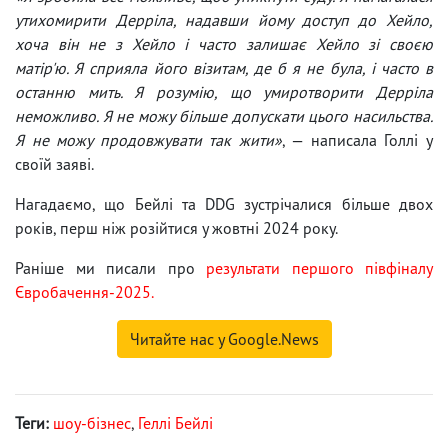
утихомирити Дерріла, надавши йому доступ до Хейло,
хоча він не з Хейло і часто залишає Хейло зі своєю
матір'ю. Я сприяла його візитам, де б я не була, і часто в
останню мить. Я розумію, що умиротворити Дерріла
неможливо. Я не можу більше допускати цього насильства.
Я не можу продовжувати так жити»
, — написала Голлі у
своїй заяві.
Нагадаємо, що Бейлі та DDG зустрічалися більше двох
років, перш ніж розійтися у жовтні 2024 року.
Раніше ми писали про
результати першого півфіналу
Євробачення-2025.
Читайте нас у Google.News
Теги:
шоу-бізнес
,
Геллі Бейлі