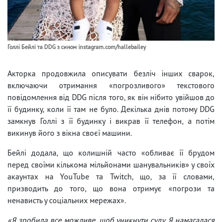
Голлі Бейлі та DDG з сином instagram.com/hallebailey
Акторка продовжила описувати безліч інших сварок,
включаючи отримання «погрозливого» текстового
повідомлення від DDG після того, як він нібито увійшов до
її будинку, коли її там не було. Декілька днів потому DDG
замкнув Голлі з її будинку і викрав її телефон, а потім
викинув його з вікна своєї машини.
Бейлі додала, що колишній часто «обливає її брудом
перед своїми кількома мільйонами шанувальників» у своїх
акаунтах на YouTube та Twitch, що, за її словами,
призводить до того, що вона отримує «погрози та
ненависть у соціальних мережах».
«Я зробила все можливе, щоб уникнути суду. Я намагалася