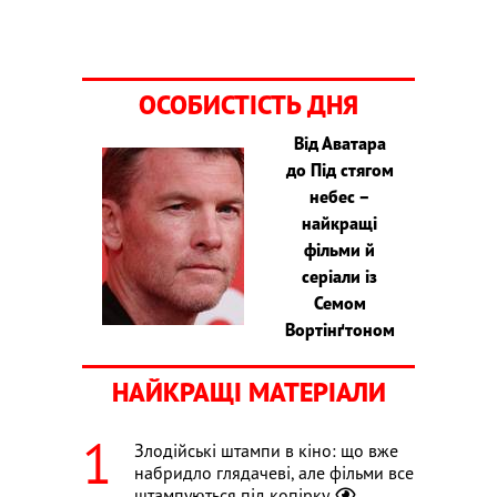
ОСОБИСТІСТЬ ДНЯ
Від Аватара
до Під стягом
небес –
найкращі
фільми й
серіали із
Семом
Вортінґтоном
НАЙКРАЩІ МАТЕРІАЛИ
Злодійські штампи в кіно: що вже
набридло глядачеві, але фільми все
штампуються під копірку