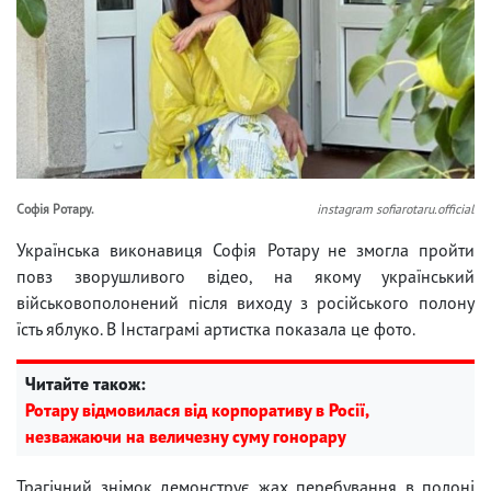
Софія Ротару.
instagram sofiarotaru.official
Українська виконавиця Софія Ротару не змогла пройти
повз зворушливого відео, на якому український
військовополонений після виходу з російського полону
їсть яблуко. В Інстаграмі артистка показала це фото.
Читайте також:
Ротару відмовилася від корпоративу в Росії,
незважаючи на величезну суму гонорару
Трагічний знімок демонструє жах перебування в полоні