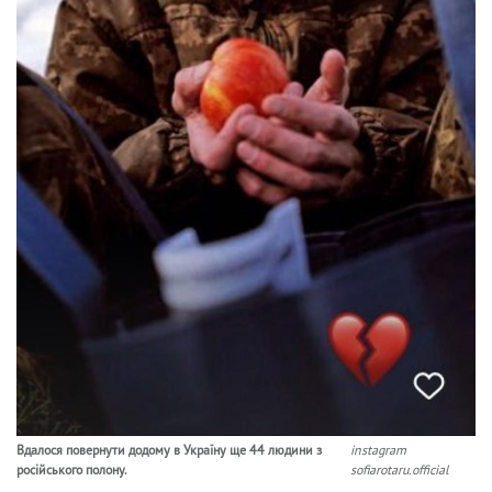
Вдалося повернути додому в Україну ще 44 людини з
instagram
російського полону.
sofiarotaru.official