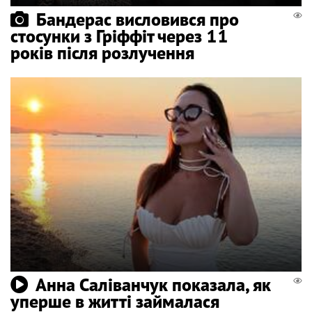
Бандерас висловився про
стосунки з Гріффіт через 11
років після розлучення
Анна Саліванчук показала, як
уперше в житті займалася