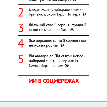
Джоан Ролінґ: найкращі книжки
британки, окрім Гаррі Поттера
Яблучний спас 6 серпня - традиції
та що не можна робити
Яке церковне свято 8 серпня і що
не можна робити
Від Аватара до Під стягом небес –
найкращі фільми й серіали із
Семом Вортінґтоном
МИ В СОЦМЕРЕЖАХ