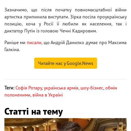
Зазначимо, що після початку повномасштабної війни
артистка припинила виступати. Зірка посіла проукраїнську
позицію, хоча у Росії її любили як населення, так і
диктатор Путін із головою Чечні Кадировим.
Раніше ми
писали
, що Андрій Данилко думає про Максима
Галкіна.
Читайте нас у Google.News
Теги:
Софія Ротару
,
українська армія
,
шоу-бізнес
,
обмін
полоненими
,
війна в Україні
Статті на тему