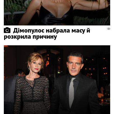
Дімопулос набрала масу й
розкрила причину