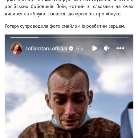
російських бойовиків. Воїн, котрий зі сльозами на очах
дивився на яблуко, зізнався, що мріяв рік про яблуко.
Ротару супроводила фото смайлом із розбитим серцем.