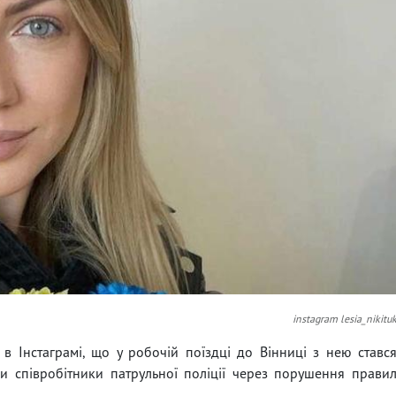
instagram lesia_nikitu
в Інстаграмі, що у робочій поїздці до Вінниці з нею ставс
и співробітники патрульної поліції через порушення прави