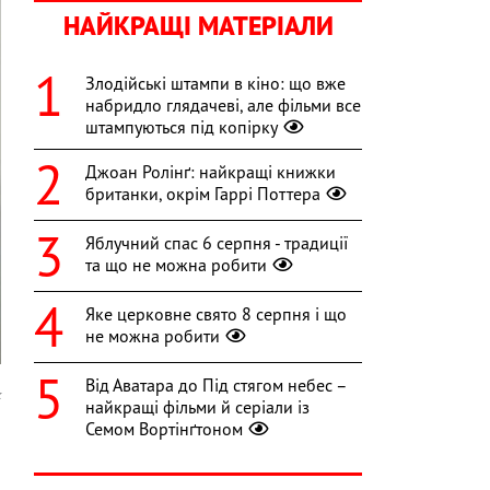
НАЙКРАЩІ МАТЕРІАЛИ
Злодійські штампи в кіно: що вже
набридло глядачеві, але фільми все
штампуються під копірку
Джоан Ролінґ: найкращі книжки
британки, окрім Гаррі Поттера
Яблучний спас 6 серпня - традиції
та що не можна робити
Яке церковне свято 8 серпня і що
не можна робити
Від Аватара до Під стягом небес –
k
найкращі фільми й серіали із
Семом Вортінґтоном
я
л