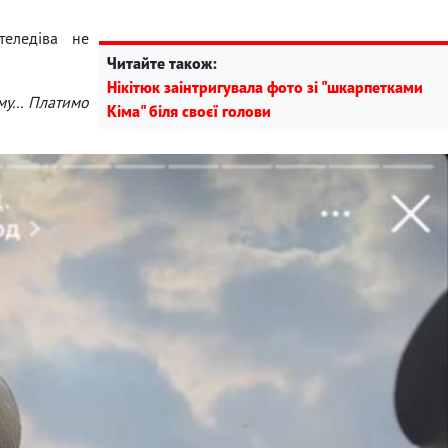
теледіва не
Читайте також:
Нікітюк заінтригувала фото зі "шкарпетками
у... Платимо
Кіма" біля своєї голови