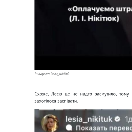
instagram lesia_nikituk
Схоже, Лесю це не надто засмутило, тому 
захотілося заспівати.