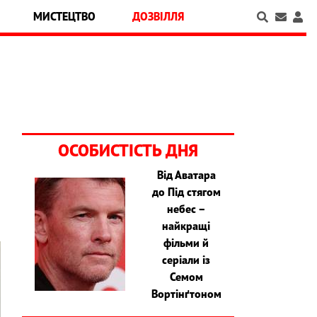
МИСТЕЦТВО
ДОЗВІЛЛЯ
ОСОБИСТІСТЬ ДНЯ
Від Аватара
до Під стягом
небес –
найкращі
фільми й
серіали із
Семом
Вортінґтоном