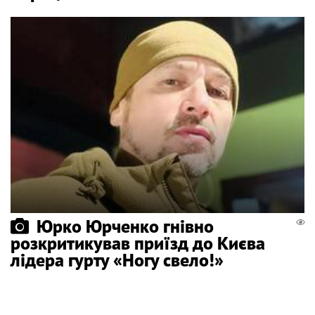
Юрко Юрченко гнівно
розкритикував приїзд до Києва
лідера гурту «Ногу свело!»