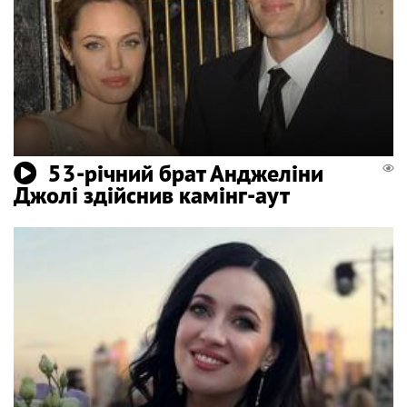
53-річний брат Анджеліни
Джолі здійснив камінг-аут