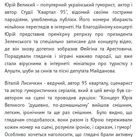
Юрій Великий – популярний український гуморист, актор і
автор Студії "Квартал 95", відомий своїми гострими
пародіями, улюбленець публіки. Його номери збирають
мільйони переглядів в інтернеті. На благодійному концерті
Юрій представив прем’єрну репризу про президента
Зеленського та спеціально записане для концерту відео,
де він знову дотепно зобразив Фейгіна та Арестовича.
Порадували глядачів і зіграні наживо пародії, що вже
стали вірусними в інтернеті: мініатюри про туристку з
Алушти, шуби за синів та пісні депутата Майданова.
Віталій Лисичкин - ведучий, автор 95 кварталу, сценарист
та актор гумористичних серіалів, який в цей вечір був со-
автором на сцені та проводив аукціон: “Концерт Юрія
Великого "душевно, по-домашньому" вийшов смішним,
легким, іронічним та ще раз смішним. Було видно, що
глядачам сподобалося, вони разом із Юрою переживали
кожен номер на сцені, розуміли іронію, і сарказм, і гумор!
Особливо хочеться наголосити, що глядачі брали активну