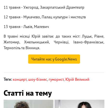
11 травня - Ужгород, Закарпатський Драмтеатр
12 травня - Мукачево, Палац культури і мистецтв
13 травня - Львів, Малевич
В травні місяці Юрій завітає до таких міст: Луцьк, Рівне,
Житомир, Хмельницький, Чернівці, Івано-Франківськ,
Тернопіль та Вінниця.
Читайте нас у Google.News
Теги:
концерт
,
шоу-бізнес
,
гуморист
,
Юрій Великий
Статті на тему