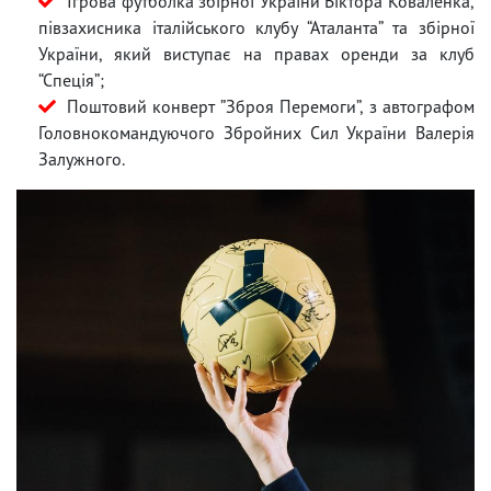
Ігрова футболка збірної України Віктора Коваленка,
півзахисника італійського клубу “Аталанта” та збірної
України, який виступає на правах оренди за клуб
“Спеція”;
Поштовий конверт ”Зброя Перемоги”, з автографом
Головнокомандуючого Збройних Сил України Валерія
Залужного.