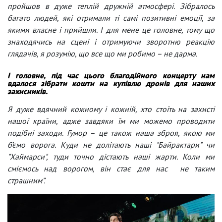
пройшов в дуже теплій дружній атмосфері. Зібралось
багато людей, які отримали ті самі позитивні емоції, за
якими власне і прийшли. І для мене це головне, тому що
знаходячись на сцені і отримуючи зворотню реакцію
глядачів, я розумію, що все що ми робимо – не дарма.
І головне, під час цього благодійного концерту нам
вдалося зібрати кошти на купівлю дронів для наших
захисників.
Я дуже вдячний кожному і кожній, хто стоїть на захисті
нашої країни, адже завдяки їм ми можемо проводити
подібні заходи
.
Гумор – це також наша зброя, якою ми
б’ємо ворога. Куди не долітають наші "Байрактари" чи
"Хаймарси", туди точно дістають наші жарти. Коли ми
сміємось над ворогом, він стає для нас не таким
страшним”.