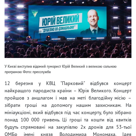
У Києві виступив відомий гуморист Юрій Великий з великою сольною
програмою Фото: пресслужба
12 березня у КВЦ "Парковий" відбувся концерт
найкращого пародиста країни – Юрія Великого. Концерт
пройшов з аншлагом і мав на меті благодійну місію –
зібрати гроші на допомогу нашим захисникам. На
мініаукціоні, який відбувся під час концерту, було зібрано
понад 100 000 гривень. Ці гроші та кошти від квитків
будуть спрямовані на закупівлю 2х дронів для 53-тьої
ОМБр імені князя Володимира Мономаха. Ідея