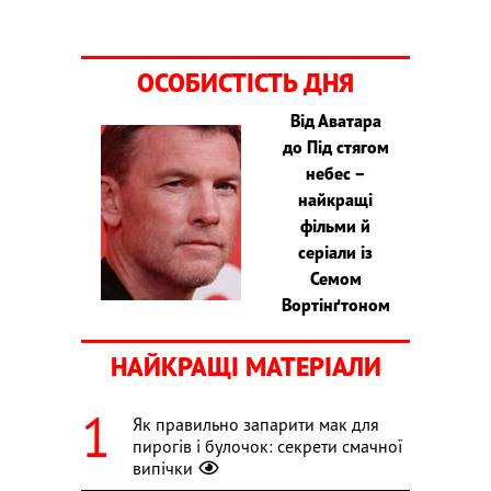
ОСОБИСТІСТЬ ДНЯ
Від Аватара
до Під стягом
небес –
найкращі
фільми й
серіали із
Семом
Вортінґтоном
НАЙКРАЩІ МАТЕРІАЛИ
Як правильно запарити мак для
пирогів і булочок: секрети смачної
випічки