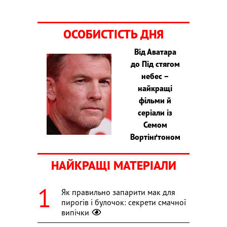
ОСОБИСТІСТЬ ДНЯ
Від Аватара
до Під стягом
небес –
найкращі
фільми й
серіали із
Семом
Вортінґтоном
НАЙКРАЩІ МАТЕРІАЛИ
Як правильно запарити мак для
пирогів і булочок: секрети смачної
випічки