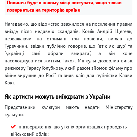
Повинен буде в іншому місці виступати, якщо тільки
повернеться на територію країни
Нагадаємо, що відомство зважилося на посилення правил
виїзду після недавніх скандалів. Комік Андрій Щегель,
незважаючи на отримані три повістки, виїхав до
Туреччини, звідки публічно говорив, що "втік як щур" та
"українці самі обрали вмирати", а він хоче
насолоджуватися життям. Також Мінкульт дозволив виїзд
режисеру Тарасу Голубкову, який разом зйомок фільму про
війну вирушив до Росії та зняв кліп для путіністки Клави
Кокі.
Як артисти можуть виїжджати з України
Представники культури мають надати Міністерству
культури:
підтвердження, що у їхніх організаціях проводять
військовий облік;