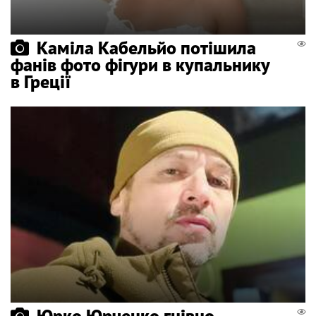
Каміла Кабельйо потішила
фанів фото фігури в купальнику
в Греції
Юрко Юрченко гнівно