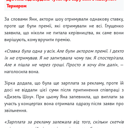
Тернером
За словами Яни, актори шоу отримували однакову ставку,
проте ще були премії, які отримували не всі. Глущенко
заявила, що ніколи не питала керівництва, як саме вони
вирішують, кому вручити премію.
«Ставка була одна у всіх. Але були актором премії. І дехто
їх не отримував. Я не запитувала чому так. Я спостерігала.
Але я пішла не через гроші. Просто я хочу йти далі»
, —
наголосила вона.
Зірка додала, що була ще зарплата за рекламу, проте їй
досі не віддали цієї суми після припинення співпраці з
«Дизель Шоу». При цьому Яна запевнила, що виплати за
участь у концертах вона отримала одразу після заяви про
звільнення.
«Зарплата за рекламу залежала від того, скільки скетчів