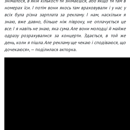
знімалося, в якій кількості ти знімаєшся, або якщо ти там в
номерах їси. І потім вони якось там враховували і у нас у
всіх була різна зарплата за рекламу. І нам, наскільки я
знаю, вже давно, більше ніж півроку, не оплачується це
все. І я навіть не знаю, яка сума. Але вони молодці й майже
одразу розрахувалися за концерти. Здається, в той же
день, коли я пішла. Але рекламу ще чекаю і сподіваюся, що
дочекаюся»
, — поділилася акторка.