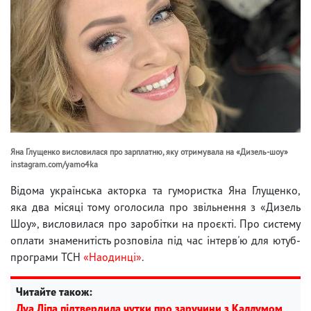
Яна Глущенко висловилася про зарплатню, яку отримувала на «Дизель-шоу»
instagram.com/yamo4ka
Відома українська акторка та гумористка Яна Глущенко,
яка два місяці тому оголосила про звільнення з «Дизель
Шоу», висловилася про заробітки на проєкті. Про систему
оплати знаменитість розповіла під час інтерв'ю для ютуб-
програми ТСН
«Наодинці»
.
Читайте також:
Дуа Ліпа підтвердила чутки про заручини з Каллумом