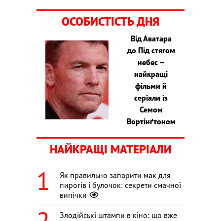
ОСОБИСТІСТЬ ДНЯ
Від Аватара
до Під стягом
небес –
найкращі
фільми й
серіали із
Семом
Вортінґтоном
НАЙКРАЩІ МАТЕРІАЛИ
Як правильно запарити мак для
пирогів і булочок: секрети смачної
випічки
Злодійські штампи в кіно: що вже