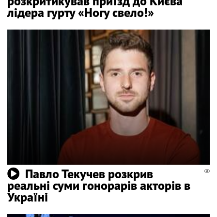
розкритикував приїзд до Києва
лідера гурту «Ногу свело!»
Павло Текучев розкрив
реальні суми гонорарів акторів в
Україні