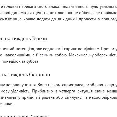
 головні переваги свого знака: педантичність, пунктуальність
ливої динаміки акцент на цих якостях не обіцяє, але повільн
 ось п'ятницю краще додати до вихідних і провести в повном
оп на тиждень Терези
етичний потенціал, але водночас і сприяє конфліктам. Причом
е навколишніми, а й самими собою. Максимальну обережніст
 понеділок та субота.
п на тиждень Скорпіон
у половину тижня. Вона цілком сприятлива, особливо якщо 
ову уїдливість. Приблизно з четверга ситуація стане мен
тивними у прийнятті рішень або зіткнутися з недостовірно
 вчинки.
п на тиждень Стрілець