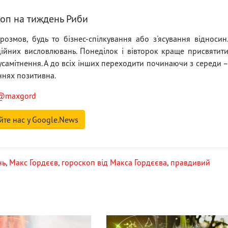
оп на тиждень Риби
змов, будь то бізнес-спілкування або з'ясування відносин
ійних висловлювань. Понеділок і вівторок краще присвятит
усамітнення. А до всіх інших переходити починаючи з середи 
ннях позитивна.
@maxgord
йте нас у Google.News
нь
,
Макс Гордєєв
,
гороскоп від Макса Гордєєва
,
правдивий