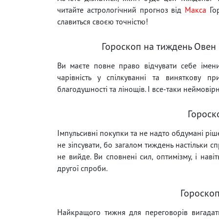
читайте астрологічний прогноз від
Макса
Гор
славиться своєю точністю!
Гороскоп на тиждень Овен
Ви маєте повне право відчувати себе імен
чарівність у спілкуванні та виняткову пр
благодушності та лінощів. І все-таки неймовір
Гороск
Імпульсивні покупки та не надто обдумані ріш
не зіпсувати, бо загалом тиждень настільки 
не вийде. Ви сповнені сил, оптимізму, і наві
другої спроби.
Гороскоп
Найкращого тижня для переговорів вигадати