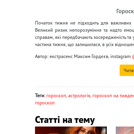
Гороск
Початок тижня не підходить для важливих ро
Великий ризик непорозуміння та надто емоц
справам, які передбачають зосередженість та 
частина тижня, що залишилася, в усіх відноше
Автор: екстрасенс Максим Гордєєв, instagram
Чита
Теги:
гороскоп
,
астрологія
,
гороскоп на тижде
гороскоп
Статті на тему