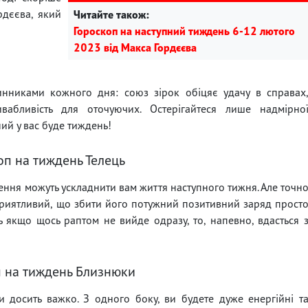
дєєва, який
Читайте також:
Гороскоп на наступний тиждень 6-12 лютого
2023 від Макса Гордєєва
инниками кожного дня: союз зірок обіцяє удачу в справах
ивабливість для оточуючих. Остерігайтеся лише надмірно
ний у вас буде тиждень!
оп на тиждень Телець
ення можуть ускладнити вам життя наступного тижня. Але точн
сприятливий, що збити його потужний позитивний заряд прост
ть якщо щось раптом не вийде одразу, то, напевно, вдасться 
 на тиждень Близнюки
 досить важко. З одного боку, ви будете дуже енергійні т