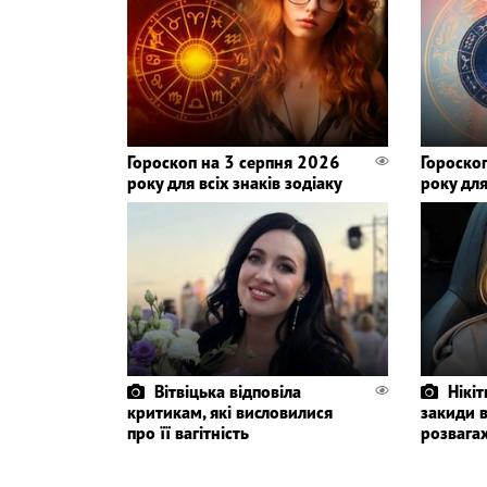
Гороскоп на 3 серпня 2026
Гороско
року для всіх знаків зодіаку
року для
Вітвіцька відповіла
Нікіт
критикам, які висловилися
закиди 
про її вагітність
розвагах