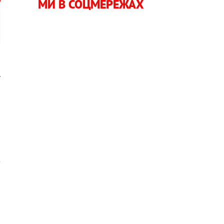
МИ В СОЦМЕРЕЖАХ
,
ї
о
о
з
а