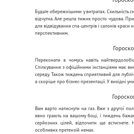
Будьте обережнішими у витратах. Схильність с
відчутна. Але решта тижня просто чудова. При
для відвідування спа-центрів і салонів краси 
перспективним.
Гороско
Переконати в чомусь навіть найтвердолобі
Спілкування з офіційними інстанціями має ви
середу. Також тиждень сприятливий для публіч
а скоріше про бізнес-презентації. У вихідні 
Гороско
Вам варто натиснути на газ. Вже з другої по
явно грають на вашому боці, і тиждень бажа
серйозних цілей, відпочити ще встигнете.
особливих претензій немає.