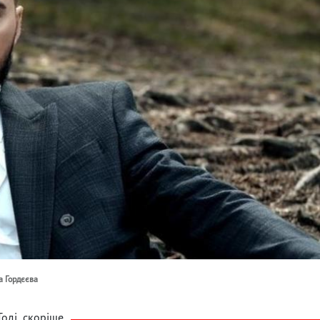
а Гордєєва
Тоді скоріше