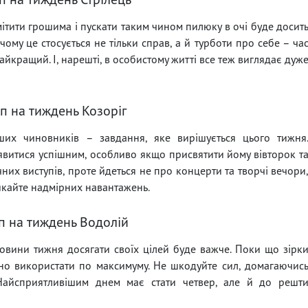
мітити грошима і пускати таким чином пилюку в очі буде досит
чому це стосується не тільки справ, а й турботи про себе – ча
найкращий. І, нарешті, в особистому житті все теж виглядає дуж
п на тиждень Козоріг
ших чиновників – завдання, яке вирішується цього тижня
явитися успішним, особливо якщо присвятити йому вівторок т
них виступів, проте йдеться не про концерти та творчі вечори
уникайте надмірних навантажень.
п на тиждень Водолій
ловини тижня досягати своїх цілей буде важче. Поки що зірк
но використати по максимуму. Не шкодуйте сил, домагаючис
 Найсприятливішим днем має стати четвер, але й до решт