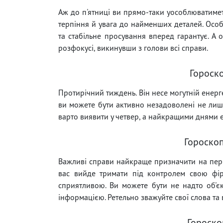
Аж до п'ятниці ви прямо-таки уособлюватимете
терпіння й увага до найменших деталей. Особ
та стабільне просування вперед гарантує. А
розфокусі, викинувши з голови всі справи.
Гороск
Протирічний тиждень. Він несе могутній енерг
ви можете бути активно незадоволені не лиш
варто виявити у четвер, а найкращими днями є
Гороско
Важливі справи найкраще призначити на перш
вас вийде тримати під контролем свою фірм
сприятливою. Ви можете бути не надто об'єк
інформацією. Ретельно зважуйте свої слова та
Гороско