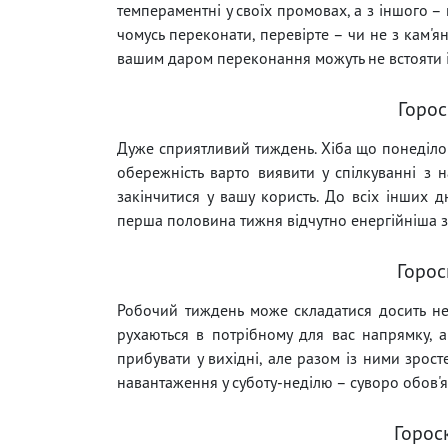
темпераментні у своїх промовах, а з іншого – 
чомусь переконати, перевірте – чи не з кам'я
вашим даром переконання можуть не встояти і 
Горос
Дуже сприятливий тиждень. Хіба що понеділо
обережність варто виявити у спілкуванні з н
закінчитися у вашу користь. До всіх інших дн
перша половина тижня відчутно енергійніша за
Горос
Робочий тиждень може складатися досить нек
рухаються в потрібному для вас напрямку, а
прибувати у вихідні, але разом із ними зрост
навантаження у суботу-неділю – суворо обов'я
Горос