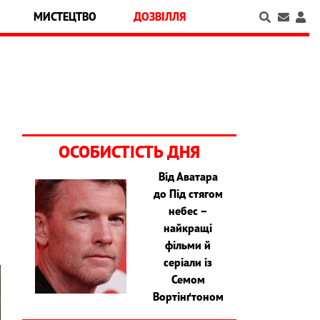
МИСТЕЦТВО
ДОЗВІЛЛЯ
ОСОБИСТІСТЬ ДНЯ
Від Аватара
до Під стягом
я
небес –
найкращі
фільми й
серіали із
Семом
Вортінґтоном