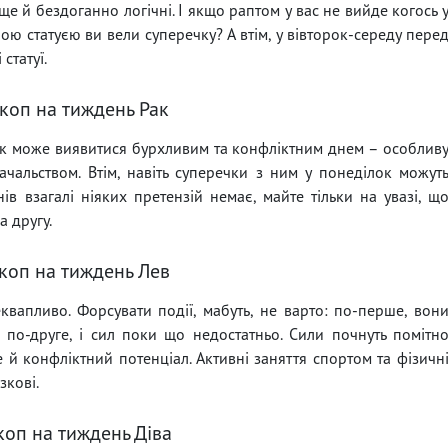
ще й бездоганно логічні. І якщо раптом у вас не вийде когось 
ною статуєю ви вели суперечку? А втім, у вівторок-середу пере
статуї.
коп на тиждень Рак
к може виявитися бурхливим та конфліктним днем – особлив
ачальством. Втім, навіть суперечки з ним у понеділок можут
ів взагалі ніяких претензій немає, майте тільки на увазі, щ
 другу.
коп на тиждень Лев
вапливо. Форсувати події, мабуть, не варто: по-перше, вон
 по-друге, і сил поки що недостатньо. Сили почнуть помітн
е й конфліктний потенціал. Активні заняття спортом та фізичн
зкові.
коп на тиждень Діва