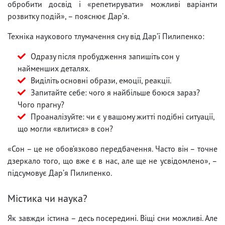
обробити досвід і «репетирувати» можливі варіанти
розвитку подій», – пояснює Дарʼя.
Техніка наукового тлумачення сну від Дарʼї Пилипенко:
Одразу після пробудження запишіть сон у
найменших деталях.
Виділіть основні образи, емоції, реакції.
Запитайте себе: чого я найбільше боюся зараз?
Чого прагну?
Проаналізуйте: чи є у вашому житті подібні ситуації,
що могли «влитися» в сон?
«Сон – це не обов’язково передбачення. Часто він – точне
дзеркало того, що вже є в нас, але ще не усвідомлено», –
підсумовує Дарʼя Пилипенко.
Містика чи наука?
Як завжди істина – десь посередині. Віщі сни можливі. Але