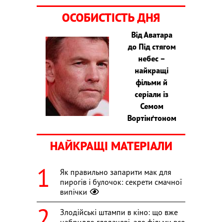
ОСОБИСТІСТЬ ДНЯ
Від Аватара
до Під стягом
небес –
найкращі
фільми й
серіали із
Семом
Вортінґтоном
НАЙКРАЩІ МАТЕРІАЛИ
Як правильно запарити мак для
пирогів і булочок: секрети смачної
випічки
Злодійські штампи в кіно: що вже