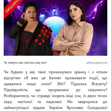
Чи можуть нам снитися віщі сни?
afisha.bigmir.net
Чи бувало у вас таке: прокинулися зранку і з чітким
відчуттям «Я вже це бачив» проживаєте події, що
здавалися лише сном? Збіг? Підказка Всесвіту?
Підсвідомість, що прорвалася до свідомого?
Розбираємося, чи справді існують віщі сни, із двох точок
зору: магічної та наукової. Ми звернулися до
наймогутнішої відьми України Ярослави Солодєєвої