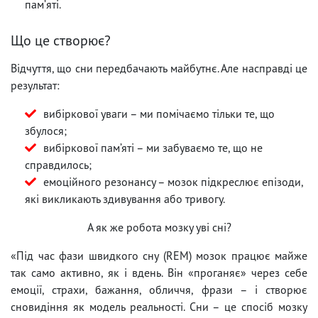
памʼяті.
Що це створює?
Відчуття, що сни передбачають майбутнє. Але насправді це
результат:
вибіркової уваги – ми помічаємо тільки те, що
збулося;
вибіркової пам’яті – ми забуваємо те, що не
справдилось;
емоційного резонансу – мозок підкреслює епізоди,
які викликають здивування або тривогу.
А як же робота мозку уві сні?
«Під час фази швидкого сну (REM) мозок працює майже
так само активно, як і вдень. Він «проганяє» через себе
емоції, страхи, бажання, обличчя, фрази – і створює
сновидіння як модель реальності. Сни – це спосіб мозку