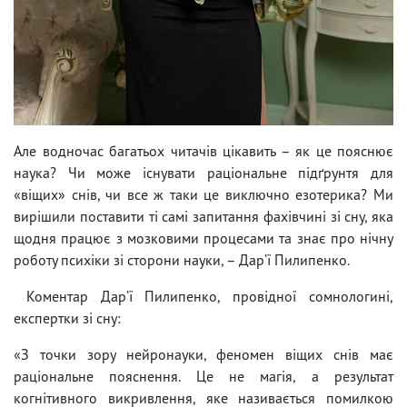
Але водночас багатьох читачів цікавить – як це пояснює
наука? Чи може існувати раціональне підґрунтя для
«віщих» снів, чи все ж таки це виключно езотерика? Ми
вирішили поставити ті самі запитання фахівчині зі сну, яка
щодня працює з мозковими процесами та знає про нічну
роботу психіки зі сторони науки, – Дарʼї Пилипенко.
Коментар Дарʼї Пилипенко, провідної сомнологині,
експертки зі сну:
«З точки зору нейронауки, феномен віщих снів має
раціональне пояснення. Це не магія, а результат
когнітивного викривлення, яке називається помилкою