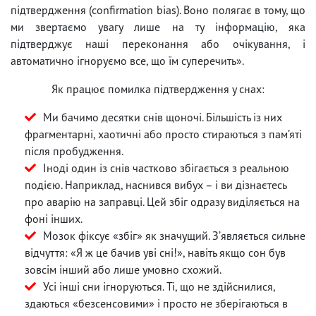
підтвердження (confirmation bias). Воно полягає в тому, що
ми звертаємо увагу лише на ту інформацію, яка
підтверджує наші переконання або очікування, і
автоматично ігноруємо все, що їм суперечить».
Як працює помилка підтвердження у снах:
Ми бачимо десятки снів щоночі. Більшість із них
фрагментарні, хаотичні або просто стираються з пам’яті
після пробудження.
Іноді один із снів частково збігається з реальною
подією. Наприклад, наснився вибух – і ви дізнаєтесь
про аварію на заправці. Цей збіг одразу виділяється на
фоні інших.
Мозок фіксує «збіг» як значущий. Зʼявляється сильне
відчуття: «Я ж це бачив уві сні!», навіть якщо сон був
зовсім інший або лише умовно схожий.
Усі інші сни ігноруються. Ті, що не здійснилися,
здаються «безсенсовими» і просто не зберігаються в