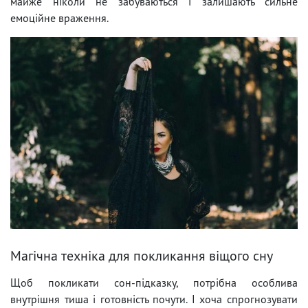
майже ніколи не забуваються і залишають сильне
емоційне враження.
Магічна техніка для покликання віщого сну
Щоб покликати сон-підказку, потрібна особлива
внутрішня тиша і готовність почути. І хоча спрогнозувати