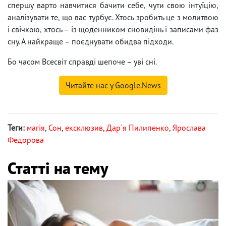
спершу варто навчитися бачити себе, чути свою інтуїцію,
аналізувати те, що вас турбує. Хтось зробить це з молитвою
і свічкою, хтось – із щоденником сновидінь і записами фаз
сну. А найкраще – поєднувати обидва підходи.
Бо часом Всесвіт справді шепоче – уві сні.
Читайте нас у Google.News
Теги:
магія
,
Сон
,
ексклюзив
,
Дар`я Пилипенко
,
Ярослава
Федорова
Статті на тему