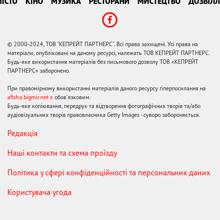
ІСТО
КІНО
МУЗИКА
РЕСТОРАНИ
МИСТЕЦТВО
ДОЗВІЛЛ
© 2000-2024, ТОВ "КЕПРЕЙТ ПАРТНЕРС". Всі права захищені. Усі права на
матеріали, опубліковані на даному ресурсі, належать ТОВ КЕПРЕЙТ ПАРТНЕРС.
Будь-яке використання матеріалів без письмового дозволу ТОВ «КЕПРЕЙТ
ПАРТНЕРС» заборонено.
При правомірному використанні матеріалів даного ресурсу гіперпосилання на
afisha.bigmir.net є
обов'язковим.
Будь-яке копіювання, передрук та відтворення фотографічних творів та/або
аудіовізуальних творів правовласника Getty Images - суворо забороняється.
Редакція
Наші контакти та схема проїзду
Політика у сфері конфіденційності та персональних даних
Користувача угода