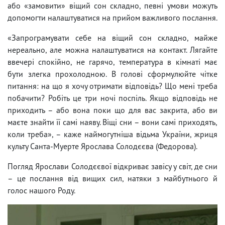
або «замовити» віщий сон складно, певні умови можуть
допомогти налаштуватися на прийом важливого послання.
«Запрограмувати себе на віщий сон складно, майже
нереально, але можна налаштуватися на контакт. Лягайте
ввечері спокійно, не гарячо, температура в кімнаті має
бути злегка прохолодною. В голові сформулюйте чітке
питання: на що я хочу отримати відповідь? Що мені треба
побачити? Робіть це три ночі поспіль. Якщо відповідь не
приходить – або вона поки що для вас закрита, або ви
маєте знайти її самі наяву. Віщі сни – вони самі приходять,
коли треба», – каже наймогутніша відьма України, жриця
культу Санта-Муерте Ярослава Солодєєва (Федорова).
Погляд Ярослави Солодєєвої відкриває завісу у світ, де сни
– це послання від вищих сил, натяки з майбутнього й
голос нашого Роду.