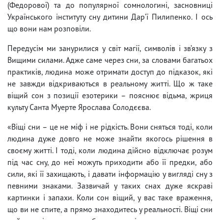
(Федорової) та до популярної сомнологині, засновниці
Українського інституту сну дитини Дарʼї Пилипенко. І ось
що вони нам розповіли.
Передусім ми занурилися у світ магії, символів і зв’язку з
Вищими силами. Адже саме через сни, за словами багатьох
практиків, людина може отримати доступ до підказок, які
не завжди відкриваються в реальному житті. Що ж таке
віщий сон з позиції езотерики – пояснює відьма, жриця
культу Санта Муерте Ярослава Солодєєва.
«Віщі сни – це не міф і не рідкість. Вони сняться тоді, коли
людина дуже довго не може знайти якогось рішення в
своєму житті. І тоді, коли людина дійсно відключає розум
під час сну, до неї можуть приходити або її предки, або
сили, які її захищають, і давати інформацію у вигляді сну з
певними знаками. Зазвичай у таких снах дуже яскраві
картинки і запахи. Коли сон віщий, у вас таке враження,
що ви не спите, а прямо знаходитесь у реальності. Віщі сни