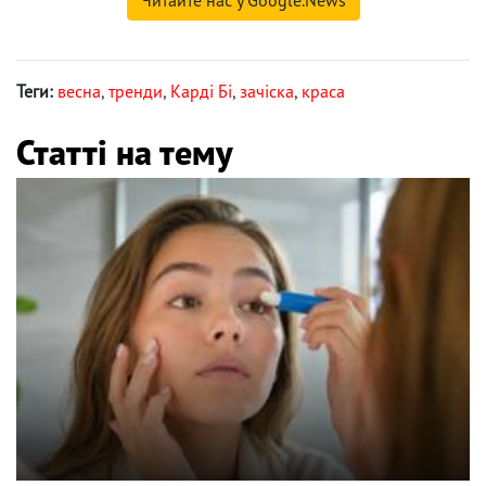
Читайте нас у Google.News
Теги:
весна
,
тренди
,
Карді Бі
,
зачіска
,
краса
Статті на тему