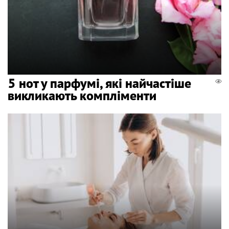
5 нот у парфумі, які найчастіше
викликають компліменти