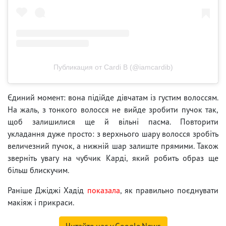
Публикация от Cardi B (@iamcardib)
Єдиний момент: вона підійде дівчатам із густим волоссям.
На жаль, з тонкого волосся не вийде зробити пучок так,
щоб залишилися ще й вільні пасма. Повторити
укладання дуже просто: з верхнього шару волосся зробіть
величезний пучок, а нижній шар залиште прямими. Також
зверніть увагу на чубчик Карді, який робить образ ще
більш блискучим.
Раніше Джіджі Хадід
показала
, як правильно поєднувати
макіяж і прикраси.