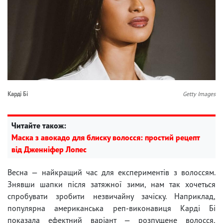
Карді Бі
Getty Images
Читайте також:
Маска з авокадо для блиску волосся: простий рецепт
від Дженніфер Лопес
Весна — найкращий час для експериментів з волоссям.
Знявши шапки після затяжної зими, нам так хочеться
спробувати зробити незвичайну зачіску. Наприклад,
популярна американська реп-виконавиця Карді Бі
показала ефектний варіант — розпущене волосся,