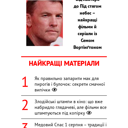
до Під стягом
небес –
найкращі
фільми й
серіали із
Семом
Вортінґтоном
НАЙКРАЩІ МАТЕРІАЛИ
Як правильно запарити мак для
пирогів і булочок: секрети смачної
випічки
Злодійські штампи в кіно: що вже
набридло глядачеві, але фільми все
штампуються під копірку
Медовий Спас 1 серпня – традиції і