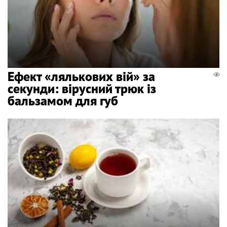
Ефект «лялькових вій» за
секунди: вірусний трюк із
бальзамом для губ