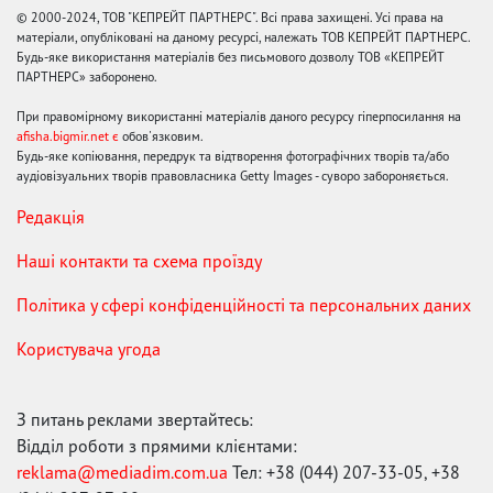
© 2000-2024, ТОВ "КЕПРЕЙТ ПАРТНЕРС". Всі права захищені. Усі права на
матеріали, опубліковані на даному ресурсі, належать ТОВ КЕПРЕЙТ ПАРТНЕРС.
Будь-яке використання матеріалів без письмового дозволу ТОВ «КЕПРЕЙТ
ПАРТНЕРС» заборонено.
При правомірному використанні матеріалів даного ресурсу гіперпосилання на
afisha.bigmir.net є
обов'язковим.
Будь-яке копіювання, передрук та відтворення фотографічних творів та/або
аудіовізуальних творів правовласника Getty Images - суворо забороняється.
Редакція
Наші контакти та схема проїзду
Політика у сфері конфіденційності та персональних даних
Користувача угода
З питань реклами звертайтесь:
Відділ роботи з прямими клієнтами:
reklama@mediadim.com.ua
Тел: +38 (044) 207-33-05, +38