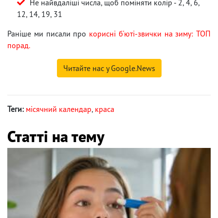
Не найвдаліші числа, щоб поміняти колір - 2, 4, 6,
12, 14, 19, 31
Раніше ми писали про
корисні б'юті-звички на зиму: ТОП
порад.
Читайте нас у Google.News
Теги:
місячний календар
,
краса
Статті на тему