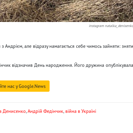
instagram natalka_denisenk
з Андрієм, але відразу намагається себе чимось зайняти: знят
інчик відзначив День народження. Його дружина опублікувал
йте нас у Google.News
а Денисенко
,
Андрій Федінчик
,
війна в Україні