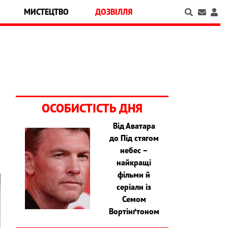
МИСТЕЦТВО
ДОЗВІЛЛЯ
ОСОБИСТІСТЬ ДНЯ
Від Аватара
до Під стягом
небес –
найкращі
фільми й
серіали із
Семом
Вортінґтоном