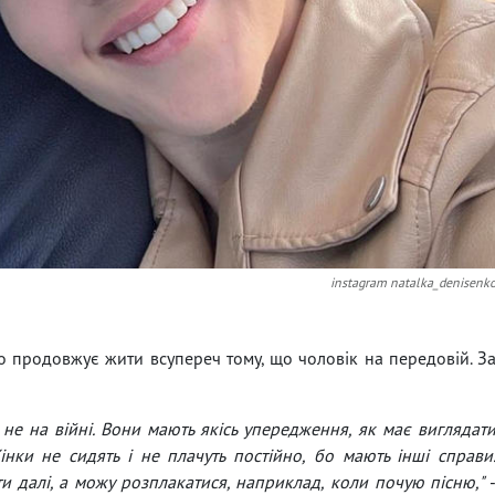
instagram natalka_denisenk
що продовжує жити всупереч тому, що чоловік на передовій. З
 не на війні. Вони мають якісь упередження, як має виглядат
інки не сидять і не плачуть постійно, бо мають інші справи
ти далі, а можу розплакатися, наприклад, коли почую пісню,"