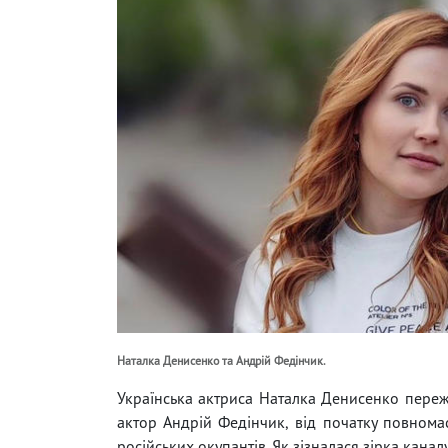
Наталка Денисенко та Андрій Федінчик.
Українська актриса Наталка Денисенко пережив
актор Андрій Федінчик, від початку повнома
російських окупантів. Як зізналася зірка каналу