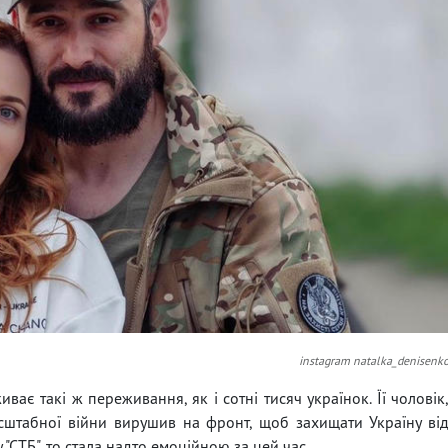
instagram natalka_denisenk
ає такі ж переживання, як і сотні тисяч українок. Її чоловік
сштабної війни вирушив на фронт, щоб захищати Україну ві
 "СТБ", то стала надто емоційною за цей час.