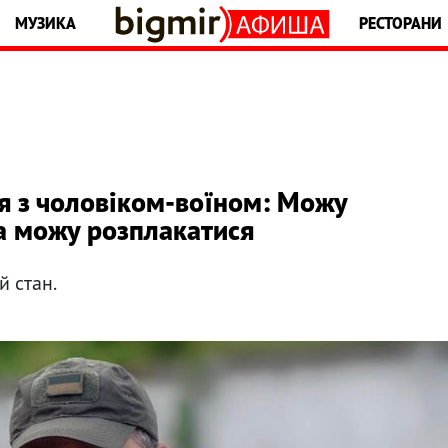
МУЗИКА
РЕСТОРАНИ
я з чоловіком-воїном: Можу
 а можу розплакатися
й стан.