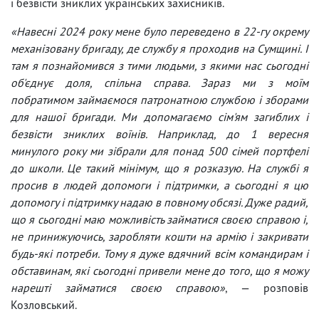
і безвісти зниклих українських захисників.
«Навесні 2024 року мене було переведено в 22-гу окрему
механізовану бригаду, де службу я проходив на Сумщині. І
там я познайомився з тими людьми, з якими нас сьогодні
об'єднує доля, спільна справа. Зараз ми з моїм
побратимом займаємося патронатною службою і зборами
для нашої бригади. Ми допомагаємо сім'ям загиблих і
безвісти зниклих воїнів. Наприклад, до 1 вересня
минулого року ми зібрали для понад 500 сімей портфелі
до школи. Це такий мінімум, що я розказую. На службі я
просив в людей допомоги і підтримки, а сьогодні я цю
допомогу і підтримку надаю в повному обсязі. Дуже радий,
що я сьогодні маю можливість займатися своєю справою і,
не принижуючись, заробляти кошти на армію і закривати
будь-які потреби. Тому я дуже вдячний всім командирам і
обставинам, які сьогодні привели мене до того, що я можу
нарешті займатися своєю справою»
, — розповів
Козловський.