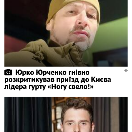
Юрко Юрченко гнівно
розкритикував приїзд до Києва
лідера гурту «Ногу свело!»