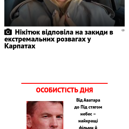
Нікітюк відповіла на закиди в
екстремальних розвагах у
Карпатах
ОСОБИСТІСТЬ ДНЯ
Від Аватара
до Під стягом
небес –
найкращі
фільми й