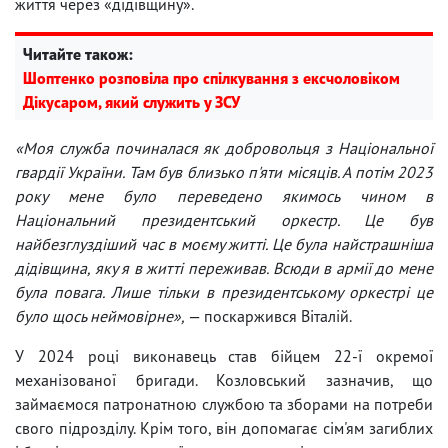
життя через «дідівщину».
Читайте також:
Шоптенко розповіла про спілкування з ексчоловіком
Дікусаром, який служить у ЗСУ
«Моя служба починалася як добровольця з Національної
гвардії України. Там був близько п'яти місяців. А потім 2023
року мене було переведено якимось чином в
Національний президентський оркестр. Це був
найбезглуздіший час в моєму житті. Це була найстрашніша
дідівщина, яку я в житті переживав. Всюди в армії до мене
була повага. Лише тільки в президентському оркестрі це
було щось неймовірне»,
— поскаржився Віталій.
У 2024 році виконавець став бійцем 22-ї окремої
механізованої бригади. Козловський зазначив, що
займаємося патронатною службою та зборами на потреби
свого підрозділу. Крім того, він допомагає сім'ям загиблих