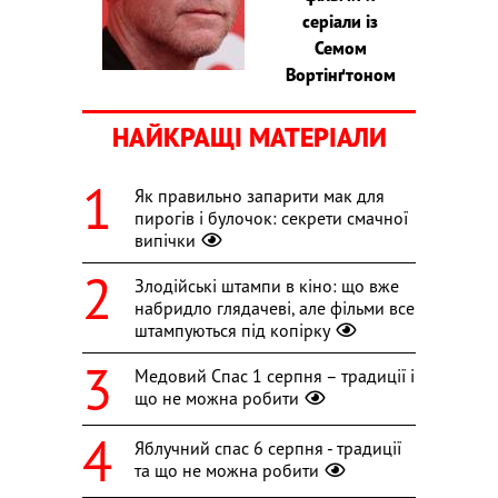
серіали із
Семом
Вортінґтоном
НАЙКРАЩІ МАТЕРІАЛИ
Як правильно запарити мак для
пирогів і булочок: секрети смачної
випічки
Злодійські штампи в кіно: що вже
набридло глядачеві, але фільми все
штампуються під копірку
Медовий Спас 1 серпня – традиції і
що не можна робити
Яблучний спас 6 серпня - традиції
та що не можна робити