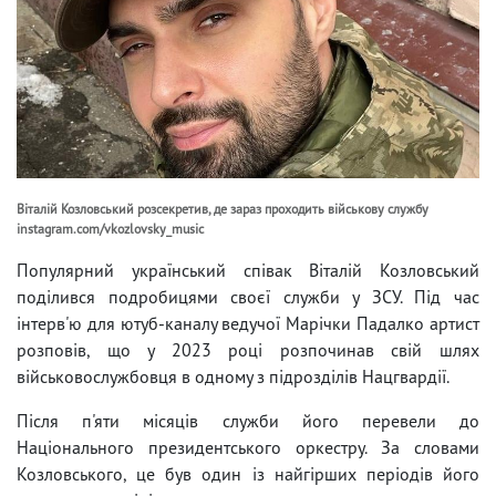
Віталій Козловський розсекретив, де зараз проходить військову службу
instagram.com/vkozlovsky_music
Популярний український співак Віталій Козловський
поділився подробицями своєї служби у ЗСУ. Під час
інтерв'ю для ютуб-каналу ведучої Марічки Падалко артист
розповів, що у 2023 році розпочинав свій шлях
військовослужбовця в одному з підрозділів Нацгвардії.
Після п'яти місяців служби його перевели до
Національного президентського оркестру. За словами
Козловського, це був один із найгірших періодів його