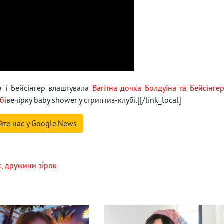
а і Бейсінгер влаштувала
Вагітна дочка Болдуїна та Бейсінге
бі
вечірку baby shower у стриптиз-клубі.[[/link_local]
йте нас у Google.News
к
,
дружини зірок