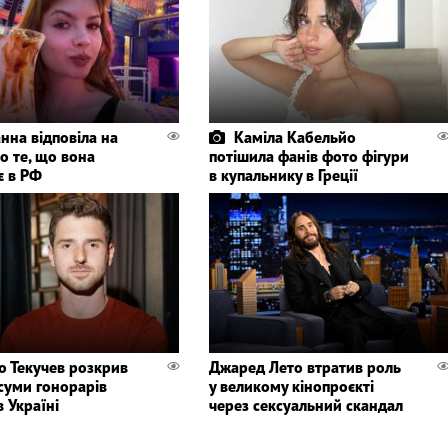
нна відповіла на
Каміла Кабельйо
о те, що вона
потішила фанів фото фігури
є в РФ
в купальнику в Греції
о Текучев розкрив
Джаред Лето втратив роль
 суми гонорарів
у великому кінопроєкті
в Україні
через сексуальний скандал