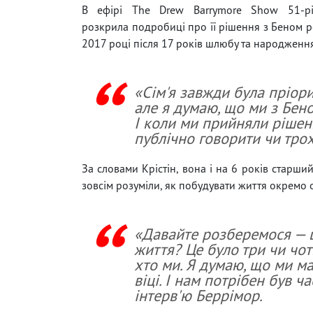
В ефірі The Drew Barrymore Show 51-рі
розкрила подробиці про її рішення з Беном р
2017 році після 17 років шлюбу та народження
«Сім'я завжди була пріори
але я думаю, що ми з Бен
І коли ми прийняли рішен
публічно говорити чи тро
За словами Крістін, вона і на 6 років старши
зовсім розуміли, як побудувати життя окремо 
«Давайте розберемося — 
життя? Це було три чи чот
хто ми. Я думаю, що ми ма
віці. І нам потрібен був ч
інтерв'ю Беррімор.