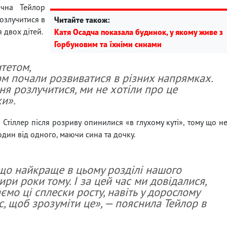
чна Тейлор
озлучитися в
Читайте також:
 двох дітей.
Катя Осадча показала будинок, у якому живе з
Горбуновим та їхніми синами
тетом,
ом почали розвиватися в різних напрямках.
ня розлучитися, ми не хотіли про це
хи».
й Стіллер після розриву опинилися «в глухому куті», тому що н
один від одного, маючи сина та дочку.
що найкраще в цьому розділі нашого
ири роки тому. І за цей час ми довідалися,
ємо ці сплески росту, навіть у дорослому
ас, щоб зрозуміти це», — пояснила Тейлор в