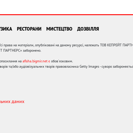
УЗИКА
РЕСТОРАНИ
МИСТЕЦТВО
ДОЗВІЛЛЯ
сі права на матеріали, опубліковані на даному ресурсі, належать ТОВ КЕПРЕЙТ ПАРТ
ЙТ ПАРТНЕРС» заборонено.
ерпосилання на
afisha.bigmir.net є
обов'язковим.
орів та/або аудіовізуальних творів правовласника Getty Images - суворо забороняєтьс
льних даних