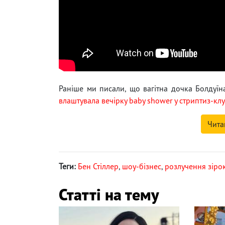
Раніше ми писали, що вагітна дочка Болдуїн
влаштувала вечірку baby shower у стриптиз-клу
Чита
Теги:
Бен Стіллер
,
шоу-бізнес
,
розлучення зіро
Статті на тему