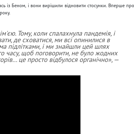
ась із Беном, і вони вирішили відновити стосунки. Вперше пр
року.
'єю. Тому, коли спалахнула пандемія, і
ати, де сховатися, ми всі опинилися в
ма підлітками, і ми знайшли цей шлях
ато часу, щоб поговорити, не було жодних
орів… це просто відбулося органічно», —