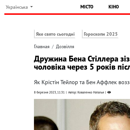
МІСТО
КІНО
Українська
Яке свято сьогодні
Гороскопи 2025
Главная
Дозвілля
Дружина Бена Стіллера зіз
чоловіка через 5 років пі
Як Крістін Тейлор та Бен Аффлек возз
8 березня 2023, 11:31
Автор: Коваленко Наталья