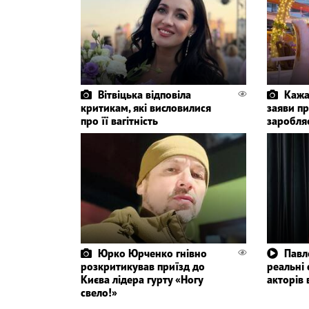
Вітвіцька відповіла
Кажа
критикам, які висловилися
заяви пр
про її вагітність
заробля
Юрко Юрченко гнівно
Павл
розкритикував приїзд до
реальні
Києва лідера гурту «Ногу
акторів 
свело!»