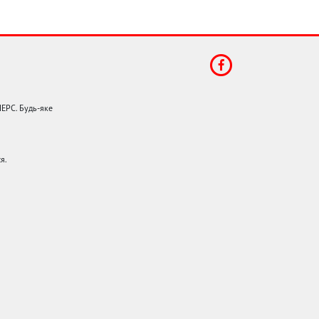
НЕРС. Будь-яке
я.