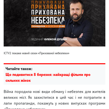
ICTV2 покаже новий сезон «Прихованої небезпеки»
Читайте також:
Що подивитися 8 березня: найкращі фільми про
сильних жінок
Війна породила нові види обману і небезпек для жителів
великих міст. Як захиститися в цей час і не потрапити в
лапи пропаганди, покажуть у нових випусках програми
«Прихована небезпека».