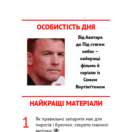
ОСОБИСТІСТЬ ДНЯ
Від Аватара
до Під стягом
небес –
найкращі
фільми й
серіали із
Семом
Вортінґтоном
НАЙКРАЩІ МАТЕРІАЛИ
Як правильно запарити мак для
пирогів і булочок: секрети смачної
випічки