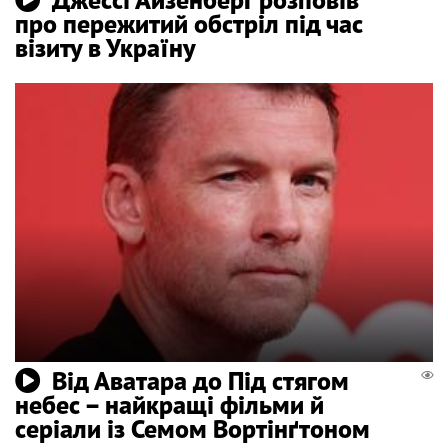
про пережитий обстріл під час
візиту в Україну
Від Аватара до Під стягом
небес – найкращі фільми й
серіали із Семом Вортінґтоном