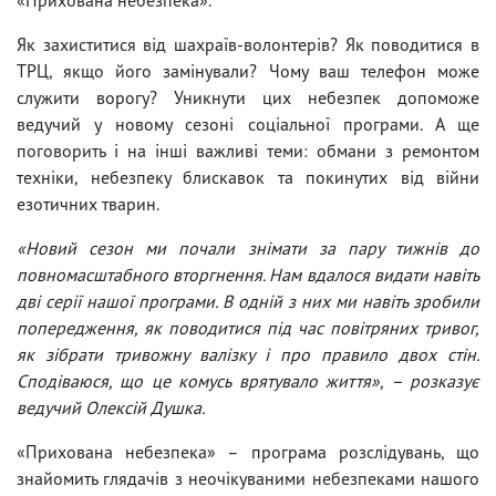
Як захиститися від шахраїв-волонтерів? Як поводитися в
ТРЦ, якщо його замінували? Чому ваш телефон може
служити ворогу? Уникнути цих небезпек допоможе
ведучий у новому сезоні соціальної програми. А ще
поговорить і на інші важливі теми: обмани з ремонтом
техніки, небезпеку блискавок та покинутих від війни
езотичних тварин.
«Новий сезон ми почали знімати за пару тижнів до
повномасштабного вторгнення. Нам вдалося видати навіть
дві серії нашої програми. В одній з них ми навіть зробили
попередження, як поводитися під час повітряних тривог,
як зібрати тривожну валізку і про правило двох стін.
Сподіваюся, що це комусь врятувало життя», – розказує
ведучий Олексій Душка.
«Прихована небезпека» – програма розслідувань, що
знайомить глядачів з неочікуваними небезпеками нашого