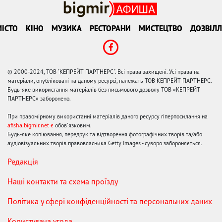
ІСТО
КІНО
МУЗИКА
РЕСТОРАНИ
МИСТЕЦТВО
ДОЗВІЛЛ
© 2000-2024, ТОВ "КЕПРЕЙТ ПАРТНЕРС". Всі права захищені. Усі права на
матеріали, опубліковані на даному ресурсі, належать ТОВ КЕПРЕЙТ ПАРТНЕРС.
Будь-яке використання матеріалів без письмового дозволу ТОВ «КЕПРЕЙТ
ПАРТНЕРС» заборонено.
При правомірному використанні матеріалів даного ресурсу гіперпосилання на
afisha.bigmir.net є
обов'язковим.
Будь-яке копіювання, передрук та відтворення фотографічних творів та/або
аудіовізуальних творів правовласника Getty Images - суворо забороняється.
Редакція
Наші контакти та схема проїзду
Політика у сфері конфіденційності та персональних даних
Користувача угода