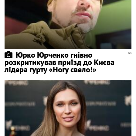
Юрко Юрченко гнівно
розкритикував приїзд до Києва
лідера гурту «Ногу свело!»