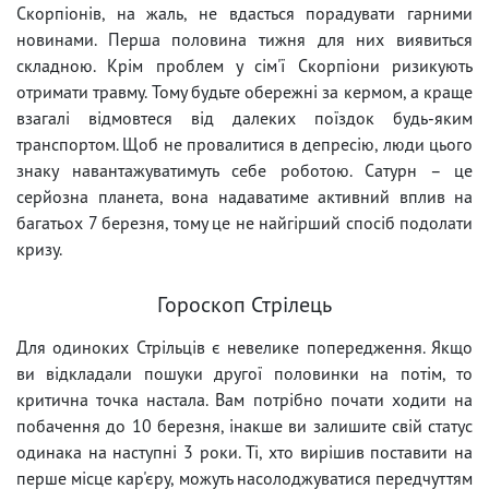
Скорпіонів, на жаль, не вдасться порадувати гарними
новинами. Перша половина тижня для них виявиться
складною. Крім проблем у сім'ї Скорпіони ризикують
отримати травму. Тому будьте обережні за кермом, а краще
взагалі відмовтеся від далеких поїздок будь-яким
транспортом. Щоб не провалитися в депресію, люди цього
знаку навантажуватимуть себе роботою. Сатурн – це
серйозна планета, вона надаватиме активний вплив на
багатьох 7 березня, тому це не найгірший спосіб подолати
кризу.
Гороскоп Стрілець
Для одиноких Стрільців є невелике попередження. Якщо
ви відкладали пошуки другої половинки на потім, то
критична точка настала. Вам потрібно почати ходити на
побачення до 10 березня, інакше ви залишите свій статус
одинака на наступні 3 роки. Ті, хто вирішив поставити на
перше місце кар'єру, можуть насолоджуватися передчуттям