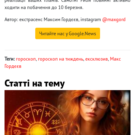
ходити на побачення до 10 березня.
Автор: екстрасенс Максим Гордєєв, instagram
@maxgord
Читайте нас у Google.News
Теги:
гороскоп
,
гороскоп на тиждень
,
ексклюзив
,
Макс
Гордєєв
Статті на тему