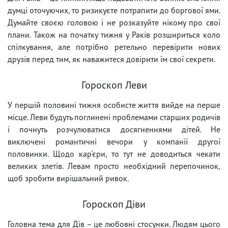
думці оточуючих, то ризикуєте потрапити до боргової ями.
Думайте своєю головою і не розказуйте нікому про свої
плани. Також на початку тижня у Раків розшириться коло
спілкування, але потрібно ретельно перевірити нових
друзів перед тим, як наважитеся довірити їм свої секрети.
Гороскоп Леви
У першій половині тижня особисте життя вийде на перше
місце. Леви будуть поглинені проблемами старших родичів
і почнуть розчулюватися досягненнями дітей. Не
виключені романтичні вечори у компанії другої
половинки. Щодо кар'єри, то тут не доводиться чекати
великих злетів. Левам просто необхідний перепочинок,
щоб зробити вирішальний ривок.
Гороскоп Діви
Головна тема для Дів – це любовні стосунки. Людям цього