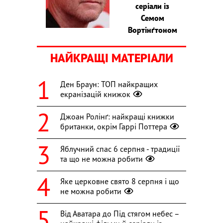
серіали із
Семом
Вортінґтоном
НАЙКРАЩІ МАТЕРІАЛИ
Ден Браун: ТОП найкращих
екранізацій книжок
Джоан Ролінґ: найкращі книжки
британки, окрім Гаррі Поттера
Яблучний спас 6 серпня - традиції
та що не можна робити
Яке церковне свято 8 серпня і що
не можна робити
Від Аватара до Під стягом небес –