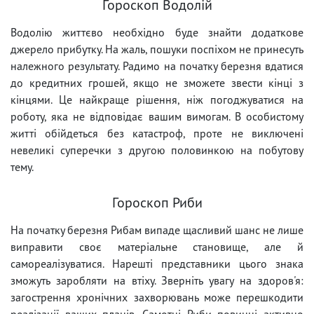
Гороскоп Водолій
Водолію життєво необхідно буде знайти додаткове
джерело прибутку. На жаль, пошуки поспіхом не принесуть
належного результату. Радимо на початку березня вдатися
до кредитних грошей, якщо не зможете звести кінці з
кінцями. Це найкраще рішення, ніж погоджуватися на
роботу, яка не відповідає вашим вимогам. В особистому
житті обійдеться без катастроф, проте не виключені
невеликі суперечки з другою половинкою на побутову
тему.
Гороскоп Риби
На початку березня Рибам випаде щасливий шанс не лише
виправити своє матеріальне становище, але й
самореалізуватися. Нарешті представники цього знака
зможуть заробляти на втіху. Зверніть увагу на здоров'я:
загострення хронічних захворювань може перешкодити
реалізації ваших планів. Самотні Риби повинні активно