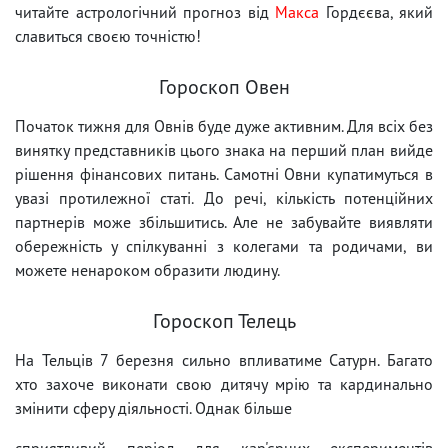
читайте астрологічний прогноз від
Макса
Гордєєва, який
славиться своєю точністю!
Гороскоп Овен
Початок тижня для Овнів буде дуже активним. Для всіх без
винятку представників цього знака на перший план вийде
рішення фінансових питань. Самотні Овни купатимуться в
увазі протилежної статі. До речі, кількість потенційних
партнерів може збільшитись. Але не забувайте виявляти
обережність у спілкуванні з колегами та родичами, ви
можете ненароком образити людину.
Гороскоп Телець
На Тельців 7 березня сильно впливатиме Сатурн. Багато
хто захоче виконати свою дитячу мрію та кардинально
змінити сферу діяльності. Однак більше
сприятливий період для кар'єрних експериментів