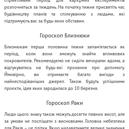
розпочнеться за тиждень. На початку тижня присвятіть час
будівництву планів та спілкуванню з людьми, які
підтримують вас за будь-яких обставин.
Гороскоп Близнюки
Близнюкам перша половина тижня запам'ятається як
період, коли вони зможуть знайти впливових
покровителів. Рекомендуємо не сидіти вечорами вдома, а
відгукуватись на будь-які прохання про допомогу.
Ймовірно, ви отримаєте багато вигоди з
найнесподіваніших джерел. Також будуть успішними
проєкти, ідея яких зародилася до 10 березня.
Гороскоп Раки
Люди цього знаку також можуть досягти певних висот, але
за умови не поспішати з висновками. Головна небезпека
для Раків – це плітки. Якщо надаватимете велике значення