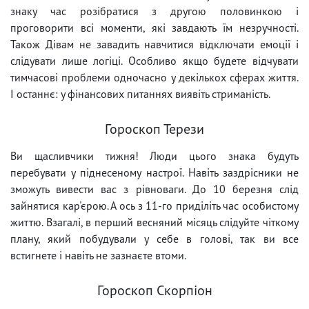
знаку час розібратися з другою половинкою і
проговорити всі моменти, які завдають їм незручності.
Також Дівам не завадить навчитися відключати емоції і
слідувати лише логіці. Особливо якщо будете відчувати
тимчасові проблеми одночасно у декількох сферах життя.
І останнє: у фінансових питаннях виявіть стриманість.
Гороскоп Терези
Ви щасливчики тижня! Люди цього знака будуть
перебувати у піднесеному настрої. Навіть заздрісники не
зможуть вивести вас з рівноваги. До 10 березня слід
зайнятися кар'єрою. А ось з 11-го приділіть час особистому
життю. Взагалі, в перший весняний місяць слідуйте чіткому
плану, який побудували у себе в голові, так ви все
встигнете і навіть не зазнаєте втоми.
Гороскоп Скорпіон