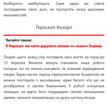
безбідного майбутнього. Саме зараз ви стаєте
господарями своєї долі, не пропустіть низку щасливих
можливостей.
Гороскоп Козоріг
Читайте також:
8 березня: які квіти дарувати жінкам за знаком Зодіаку
Людям цього знаку слід поставити своє життя на паузу до
15 березня. Виняток можуть становити лише робочі
поїздки, які не можна скасувати, та планове відвідування
лікаря. Зараз настає період переосмислення. Козерогам не
можна поспішати з висновками, адже багато хто ще не
розібралися зі своїми бажаннями. У роботі очікується
затишшя, не варто його порушувати своїми геніальними
ідеями, залиште імпровізацію на другу частину місяця.