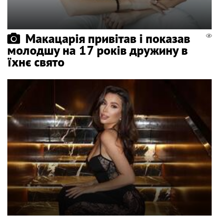
Макацарія привітав і показав
молодшу на 17 років дружину в
їхнє свято