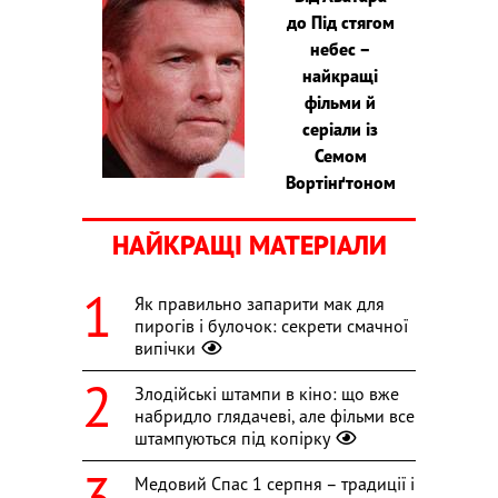
до Під стягом
небес –
найкращі
фільми й
серіали із
Семом
Вортінґтоном
НАЙКРАЩІ МАТЕРІАЛИ
Як правильно запарити мак для
пирогів і булочок: секрети смачної
випічки
Злодійські штампи в кіно: що вже
набридло глядачеві, але фільми все
штампуються під копірку
Медовий Спас 1 серпня – традиції і