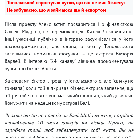
Топольський спростував чутки, що він не має бізнесу:
Не забуваємо, що я займаюся ще й ескортом
Після проекту Алекс встиг посваритися і з фіналісткою
Сашею Мудрою, і з переможницею Катею Лозовицькою.
Інші учасниці публічно в інтерв'ю засумнівалися у його
платоспроможності, але єдина, з ким у Топольського
залишилися нормальні стосунки, – це актриса Вікторія
Варлей. В інтерв'ю "24 каналу" дівчина прокоментувала
чутки про бізнес Алекса.
За словами Вікторії, гроші у Топольського є, але "свічку не
тримала", коли той відкривав бізнес. Актриса запевняє, що
34-річний чоловік явно має якийсь капітал, який дозволяє
йому жити на недешевому острові Балі.
"Інакше він би не полетів на Балі. Щоб там жити, потрібно
щонайменше 10 тисяч доларів на місяць. Думаю, він
заробляє гроші, щоб забезпечувати собі життя. Він не
живе десь в Африці, а живе в гарному місці, де дорого,"
-