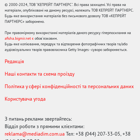
© 2000-2024, ТОВ "КЕПРЕЙТ ПАРТНЕРС". Всі права захищені. Усі права на
матеріали, опубліковані на даному ресурсі, належать ТОВ КЕПРЕЙТ ПАРТНЕРС.
Будь-яке використання матеріалів без письмового дозволу ТОВ «КЕПРЕЙТ
ПАРТНЕРС» заборонено.
При правомірному використанні матеріалів даного ресурсу гіперпосилання на
afisha.bigmir.net є
обов'язковим.
Будь-яке копіювання, передрук та відтворення фотографічних творів та/або
аудіовізуальних творів правовласника Getty Images - суворо забороняється.
Редакція
Наші контакти та схема проїзду
Політика у сфері конфіденційності та персональних даних
Користувача угода
З питань реклами звертайтесь:
Відділ роботи з прямими клієнтами:
reklama@mediadim.com.ua
Тел: +38 (044) 207-33-05, +38