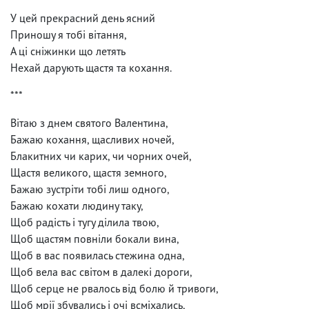
У цей прекрасний день ясний
Приношу я тобі вітання,
А ці сніжинки що летять
Нехай дарують щастя та кохання.
***
Вітаю з днем святого Валентина,
Бажаю кохання, щасливих ночей,
Блакитних чи карих, чи чорних очей,
Щастя великого, щастя земного,
Бажаю зустріти тобі лиш одного,
Бажаю кохати людину таку,
Щоб радість і тугу ділила твою,
Щоб щастям повніли бокали вина,
Щоб в вас появилась стежина одна,
Щоб вела вас світом в далекі дороги,
Щоб серце не рвалось від болю й тривоги,
Щоб мрії збувались і очі всміхались,