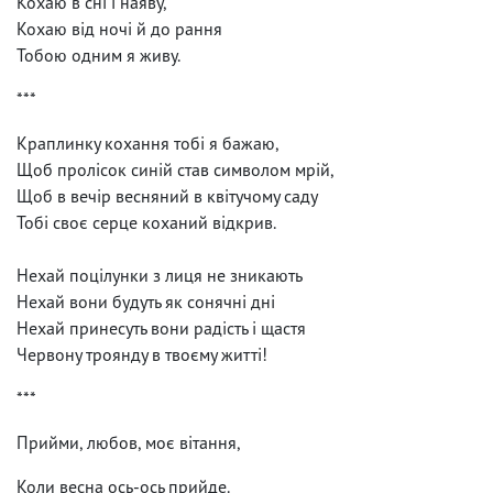
Кохаю в сні і наяву,
Кохаю від ночі й до рання
Тобою одним я живу.
***
Краплинку кохання тобі я бажаю,
Щоб пролісок синій став символом мрій,
Щоб в вечір весняний в квітучому саду
Тобі своє серце коханий відкрив.
Нехай поцілунки з лиця не зникають
Нехай вони будуть як сонячні дні
Нехай принесуть вони радість і щастя
Червону троянду в твоєму житті!
***
Прийми, любов, моє вітання,
Коли весна ось-ось прийде.