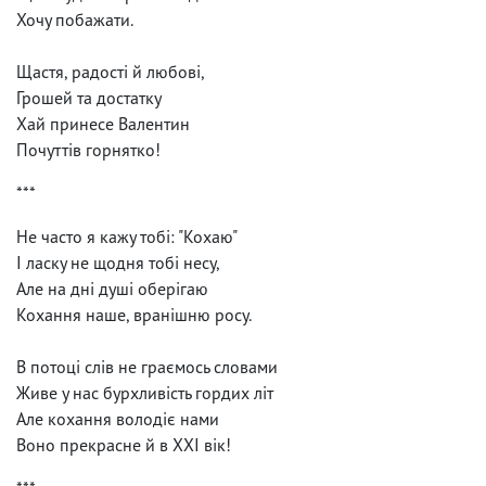
Хочу побажати.
Щастя, радості й любові,
Грошей та достатку
Хай принесе Валентин
Почуттів горнятко!
***
Не часто я кажу тобі: "Кохаю"
І ласку не щодня тобі несу,
Але на дні душі оберігаю
Кохання наше, вранішню росу.
В потоці слів не граємось словами
Живе у нас бурхливість гордих літ
Але кохання володіє нами
Воно прекрасне й в ХХІ вік!