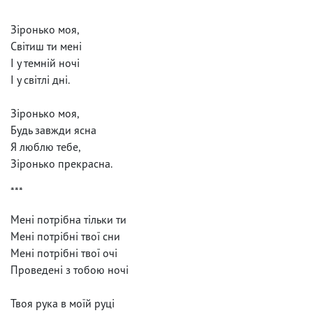
***
Зіронько моя,
Світиш ти мені
І у темній ночі
І у світлі дні.
Зіронько моя,
Будь завжди ясна
Я люблю тебе,
Зіронько прекрасна.
***
Мені потрібна тільки ти
Мені потрібні твої сни
Мені потрібні твої очі
Проведені з тобою ночі
Твоя рука в моїй руці