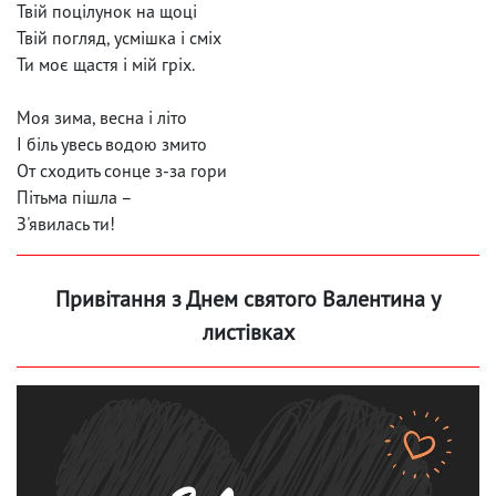
Твій поцілунок на щоці
Твій погляд, усмішка і сміх
Ти моє щастя і мій гріх.
Моя зима, весна і літо
І біль увесь водою змито
От сходить сонце з-за гори
Пітьма пішла –
З'явилась ти!
Привітання з Днем святого Валентина у
листівках