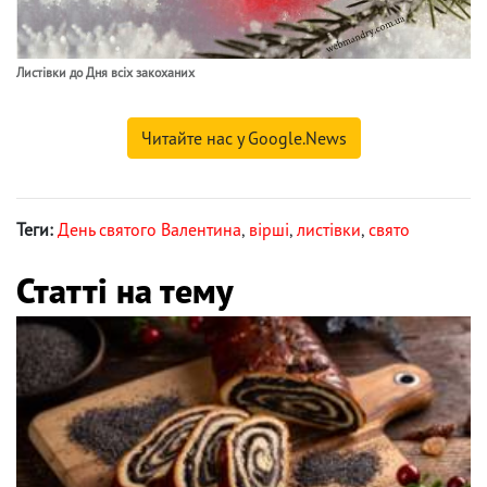
Листівки до Дня всіх закоханих
Читайте нас у Google.News
Теги:
День святого Валентина
,
вірші
,
листівки
,
свято
Статті на тему