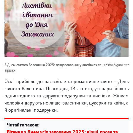
З Днем святого Валентина 2025: поздоровлення у листівках та
afisha.bigmir.net
віршах
Ось і прийшло до нас світле та романтичне свято – День
святого Валентина. Цього дня, 14 лютого, усі пари вітають
однин одного та дарують подарунки та листівки. Жінкам
чоловіки дарують не лише валентинки, цукерки та квіти, а
й оригінальні подарунки.
Читайте також:
Вітання з Днем усіх закоханих 2025: вірші, проза та