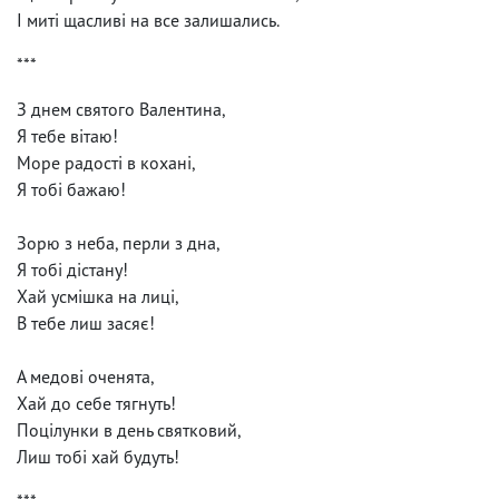
І миті щасливі на все залишались.
***
З днем святого Валентина,
Я тебе вітаю!
Море радості в кохані,
Я тобі бажаю!
Зорю з неба, перли з дна,
Я тобі дістану!
Хай усмішка на лиці,
В тебе лиш засяє!
А медові оченята,
Хай до себе тягнуть!
Поцілунки в день святковий,
Лиш тобі хай будуть!