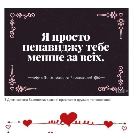
З Днем святого Валентина: красиві привітання дружині та чоловікові