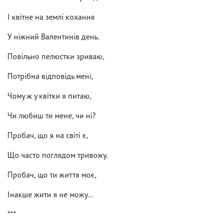
І квітне на землі кохання
У ніжний Валентинів день.
Повільно пелюстки зриваю,
Потрібна відповідь мені,
Чому ж у квітки я питаю,
Чи любиш ти мене, чи ні?
Пробач, що я на світі є,
Що часто поглядом тривожу.
Пробач, що ти життя моє,
Інакше жити я не можу...
***