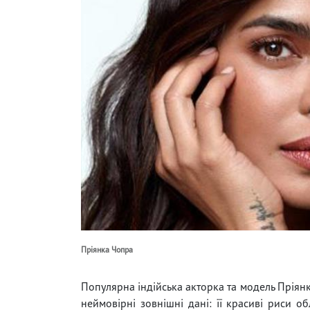
Пріянка Чопра
Популярна індійська акторка та модель Пріян
неймовірні зовнішні дані: її красиві риси об