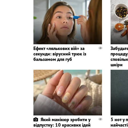
Ефект «лялькових вій» за
Забудьте
секунди: вірусний трюк із
процедур
бальзамом для губ
сповіль
шкіри
Який манікюр зробити у
5 нот у 
відпустку: 10 красивих ідей
найчаст