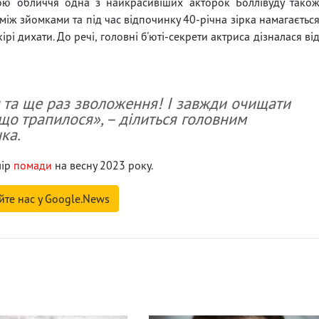
ою обличчя одна з найкрасивіших акторок Боллівуду тако
 між зйомками та під час відпочинку 40-річна зірка намагаєтьс
і дихати. До речі, головні б'юті-секрети актриса дізналася ві
 та ще раз зволоження! І завжди очищати
що трапилося», – ділиться головним
ка.
лір
помади
на весну 2023 року.
йте нас у Google.News