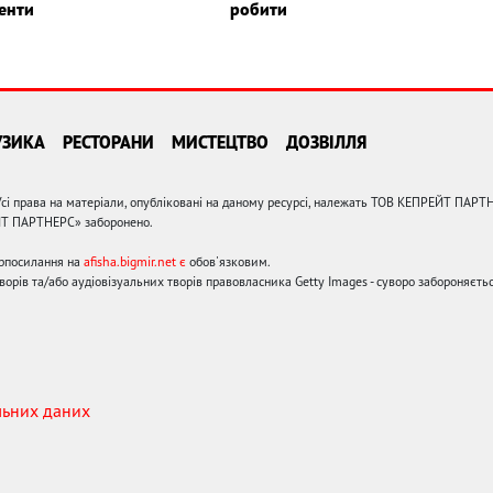
енти
робити
УЗИКА
РЕСТОРАНИ
МИСТЕЦТВО
ДОЗВІЛЛЯ
сі права на матеріали, опубліковані на даному ресурсі, належать ТОВ КЕПРЕЙТ ПАРТ
ЙТ ПАРТНЕРС» заборонено.
ерпосилання на
afisha.bigmir.net є
обов'язковим.
орів та/або аудіовізуальних творів правовласника Getty Images - суворо забороняєтьс
льних даних