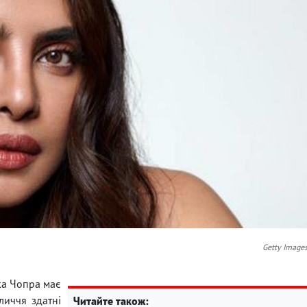
Getty Image
ка Чопра має
личчя здатні
Читайте також: