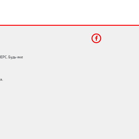
НЕРС. Будь-яке
я.