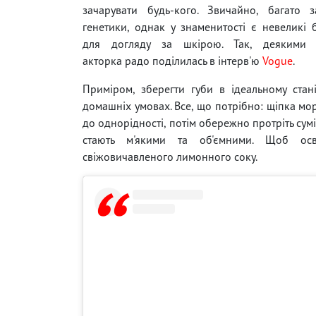
зачарувати будь-кого. Звичайно, багато з
генетики, однак у знаменитості є невеликі б
для догляду за шкірою. Так, деякими 
акторка радо поділилась в інтерв'ю
Vogue
.
Приміром, зберегти губи в ідеальному стан
домашніх умовах. Все, що потрібно: щіпка мор
до однорідності, потім обережно протріть сум
стають м'якими та об'ємними. Щоб осв
свіжовичавленого лимонного соку.