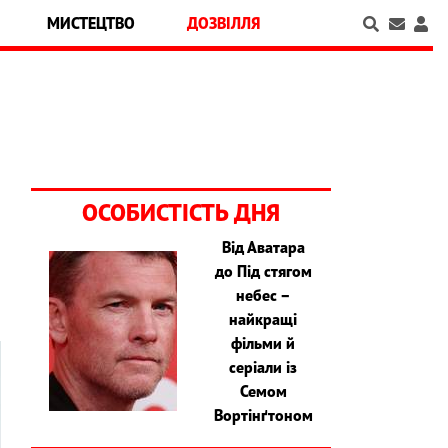
МИСТЕЦТВО
ДОЗВІЛЛЯ
ОСОБИСТІСТЬ ДНЯ
Від Аватара
до Під стягом
небес –
найкращі
фільми й
серіали із
Семом
Вортінґтоном