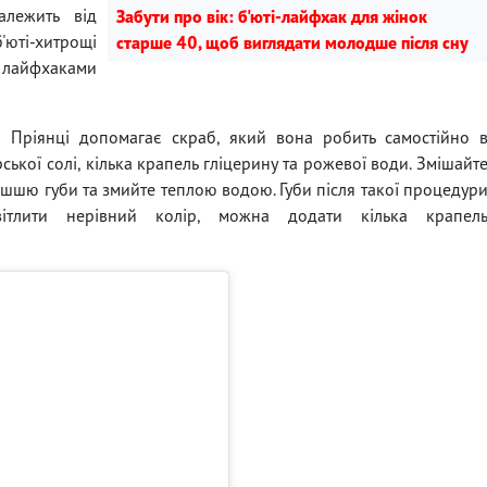
алежить від
Забути про вік: б'юті-лайфхак для жінок
'юті-хитрощі
старше 40, щоб виглядати молодше після сну
лайфхаками
і Пріянці допомагає скраб, який вона робить самостійно 
ської солі, кілька крапель гліцерину та рожевої води. Змішайт
ішшю губи та змийте теплою водою. Губи після такої процедур
ітлити нерівний колір, можна додати кілька крапел