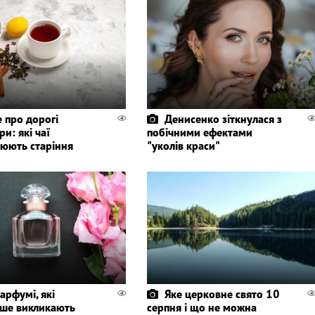
 про дорогі
Денисенко зіткнулася з
и: які чаї
побічними ефектами
нюють старіння
"уколів краси"
парфумі, які
Яке церковне свято 10
іше викликають
серпня і що не можна