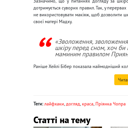
Зазначимо, що у питаннях догляду за шкір
дотримується суворих правил. Так, у перервах
не використовувати макіяж, щоб дозволити шкір
своєї матері Мадху.
«Зволоження, зволоження
шкіру перед сном, хоч би 
маминим правилом Приян
Раніше Хейлі Бібер показала наймодніший ко
Чита
Теги:
лайфхаки
,
догляд
,
краса
,
Пріянка Чопра
Статті на тему