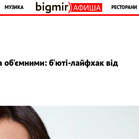
МУЗИКА
РЕСТОРАНИ
а об'ємними: б'юті-лайфхак від