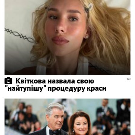
Квіткова назвала свою
"найтупішу" процедуру краси