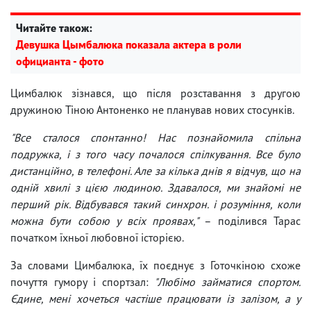
Читайте також:
Девушка Цымбалюка показала актера в роли
официанта - фото
Цимбалюк зізнався, що після розставання з другою
дружиною Тіною Антоненко не планував нових стосунків.
"Все сталося спонтанно! Нас познайомила спільна
подружка, і з того часу почалося спілкування. Все було
дистанційно, в телефоні. Але за кілька днів я відчув, що на
одній хвилі з цією людиною. Здавалося, ми знайомі не
перший рік. Відбувався такий синхрон. і розуміння, коли
можна бути собою у всіх проявах,"
– поділився Тарас
початком їхньої любовної історією.
За словами Цимбалюка, їх поєднує з Готочкіною схоже
почуття гумору і спортзал:
"Любімо займатися спортом.
Єдине, мені хочеться частіше працювати із залізом, а у