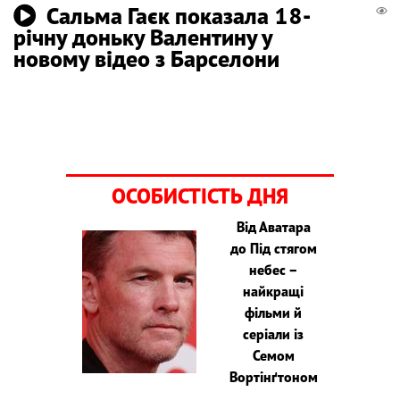
Сальма Гаєк показала 18-
річну доньку Валентину у
новому відео з Барселони
ОСОБИСТІСТЬ ДНЯ
Від Аватара
до Під стягом
небес –
найкращі
фільми й
серіали із
Семом
Вортінґтоном