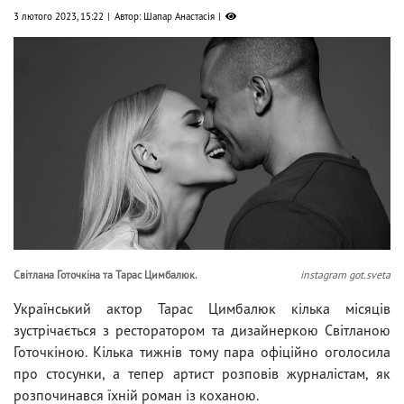
3 лютого 2023, 15:22
Автор: Шапар Анастасія
Світлана Готочкіна та Тарас Цимбалюк.
instagram got.sveta
Український актор Тарас Цимбалюк кілька місяців
зустрічається з ресторатором та дизайнеркою Світланою
Готочкіною. Кілька тижнів тому пара офіційно оголосила
про стосунки, а тепер артист розповів журналістам, як
розпочинався їхній роман із коханою.