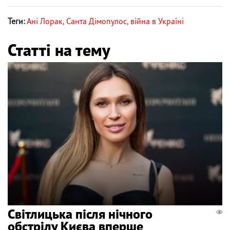
Теги:
Ані Лорак
,
Санта Дімопулос
,
війна в Україні
Статті на тему
Світлицька після нічного
обстрілу Києва вперше