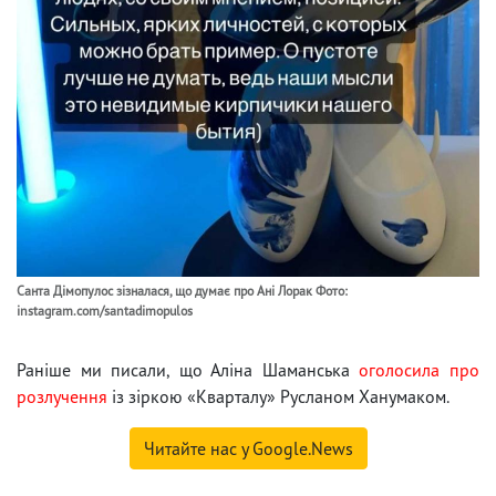
Санта Дімопулос зізналася, що думає про Ані Лорак Фото:
instagram.com/santadimopulos
Раніше ми писали, що Аліна Шаманська
оголосила про
розлучення
із зіркою «Кварталу» Русланом Ханумаком.
Читайте нас у Google.News