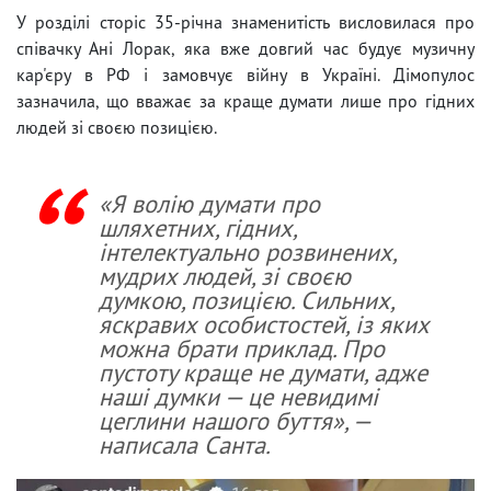
У розділі сторіс 35-річна знаменитість висловилася про
співачку Ані Лорак, яка вже довгий час будує музичну
кар'єру в РФ і замовчує війну в Україні. Дімопулос
зазначила, що вважає за краще думати лише про гідних
людей зі своєю позицією.
«Я волію думати про
шляхетних, гідних,
інтелектуально розвинених,
мудрих людей, зі своєю
думкою, позицією. Сильних,
яскравих особистостей, із яких
можна брати приклад. Про
пустоту краще не думати, адже
наші думки — це невидимі
цеглини нашого буття», —
написала Санта.