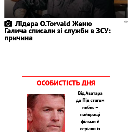
Лідера O.Torvald Женю
Галича списали зі служби в ЗСУ:
причина
ОСОБИСТІСТЬ ДНЯ
Від Аватара
до Під стягом
небес –
найкращі
фільми й
серіали із