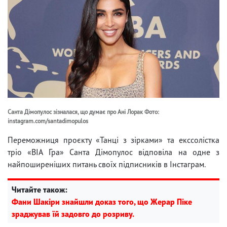
Санта Дімопулос зізналася, що думає про Ані Лорак Фото:
instagram.com/santadimopulos
Переможниця проєкту «Танці з зірками» та екссолістка
тріо «ВІА Гра» Санта Дімопулос відповіла на одне з
найпоширеніших питань своїх підписників в Інстаграм.
Читайте також:
Фани Шакіри знайшли доказ того, що Жерар Піке
зраджував їй задовго до розриву.