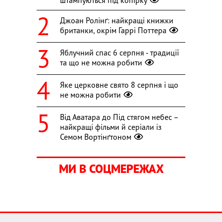
Джоан Ролінґ: найкращі книжки
британки, окрім Гаррі Поттера
Яблучний спас 6 серпня - традиції
та що не можна робити
Яке церковне свято 8 серпня і що
не можна робити
Від Аватара до Під стягом небес –
найкращі фільми й серіали із
Семом Вортінґтоном
МИ В СОЦМЕРЕЖАХ