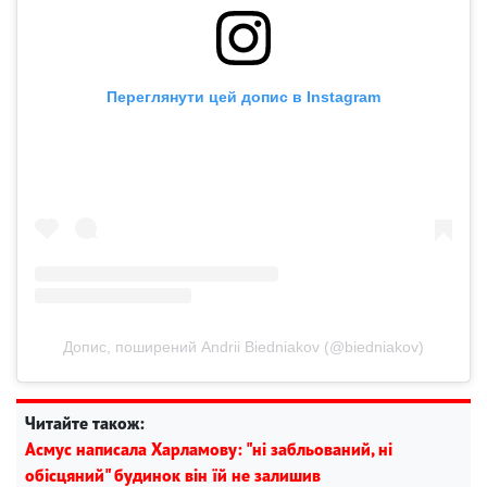
Переглянути цей допис в Instagram
Допис, поширений Andrii Biedniakov (@biedniakov)
Читайте також:
Асмус написала Харламову: "ні забльований, ні
обісцяний" будинок він їй не залишив