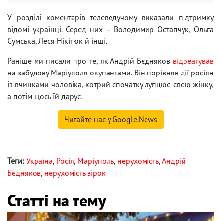
У розділі коментарів телеведучому виказали підтримку
відомі українці. Серед них – Володимир Остапчук, Ольга
Сумська, Леся Нікітюк й інші.
Раніше ми писали про те, як Андрій Бєдняков
відреагував
на забудову Маріуполя окупантами. Він порівняв дії росіян
із вчинками чоловіка, котрий спочатку лупцює свою жінку,
а потім щось їй дарує.
Читайте нас у Google.News
Теги:
Україна
,
Росія
,
Маріуполь
,
нерухомість
,
Андрій
Бєдняков
,
нерухомість зірок
Статті на тему