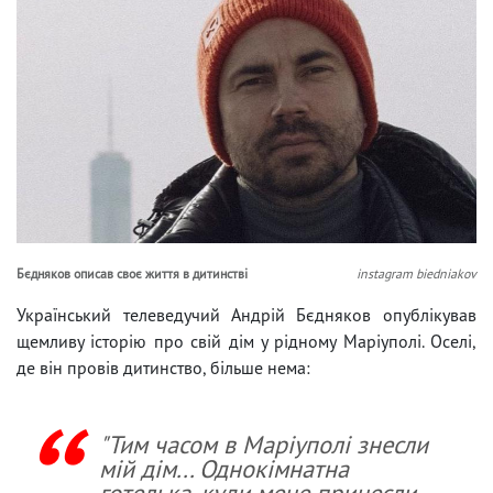
Бєдняков описав своє життя в дитинстві
instagram biedniakov
Український телеведучий Андрій Бєдняков опублікував
щемливу історію про свій дім у рідному Маріуполі. Оселі,
де він провів дитинство, більше нема:
"Тим часом в Маріуполі знесли
мій дім... Однокімнатна
готелька, куди мене принесли