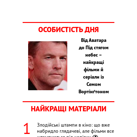
ОСОБИСТІСТЬ ДНЯ
Від Аватара
до Під стягом
небес –
найкращі
фільми й
серіали із
Семом
Вортінґтоном
НАЙКРАЩІ МАТЕРІАЛИ
Злодійські штампи в кіно: що вже
набридло глядачеві, але фільми все
штампуються під копірку