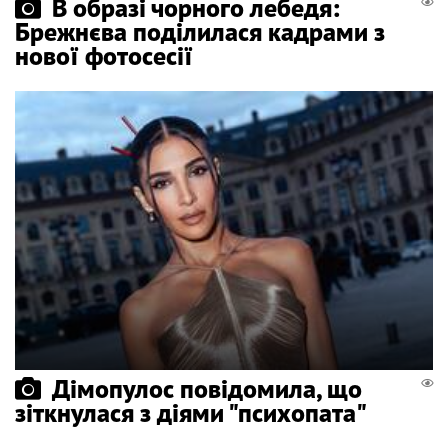
В образі чорного лебедя:
Брежнєва поділилася кадрами з
нової фотосесії
Дімопулос повідомила, що
зіткнулася з діями "психопата"