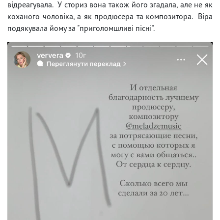
відреагувала. У сториз вона також його згадала, але не як
коханого чоловіка, а як продюсера та композитора. Віра
подякувала йому за "приголомшливі пісні".