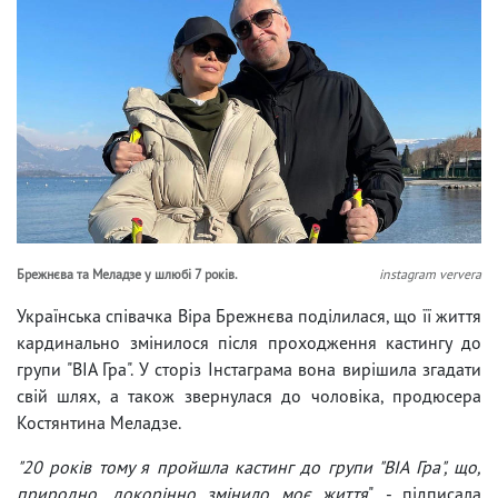
Брежнєва та Меладзе у шлюбі 7 років.
instagram ververa
Українська співачка Віра Брежнєва поділилася, що її життя
кардинально змінилося після проходження кастингу до
групи "ВІА Гра". У сторіз Інстаграма вона вирішила згадати
свій шлях, а також звернулася до чоловіка, продюсера
Костянтина Меладзе.
"20 років тому я пройшла кастинг до групи "ВІА Гра", що,
природно, докорінно змінило моє життя
", - підписала