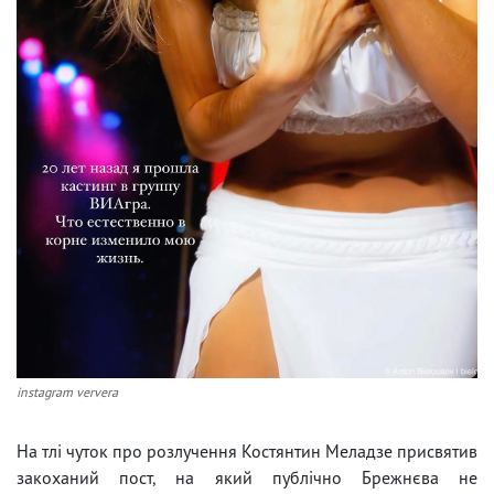
instagram ververa
На тлі чуток про розлучення Костянтин Меладзе присвятив
закоханий пост, на який публічно Брежнєва не