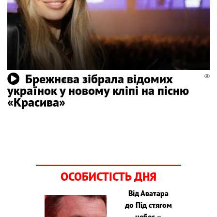
Брежнєва зібрала відомих
українок у новому кліпі на пісню
«Красива»
ОСОБИСТІСТЬ ДНЯ
Від Аватара
до Під стягом
небес –