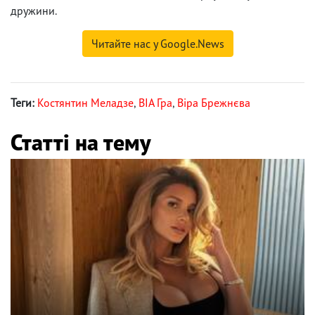
дружини.
Читайте нас у Google.News
Теги:
Костянтин Меладзе
,
ВІА Гра
,
Віра Брежнєва
Статті на тему