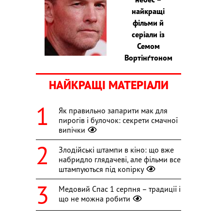
найкращі
фільми й
серіали із
Семом
Вортінґтоном
НАЙКРАЩІ МАТЕРІАЛИ
Як правильно запарити мак для
пирогів і булочок: секрети смачної
випічки
Злодійські штампи в кіно: що вже
набридло глядачеві, але фільми все
штампуються під копірку
Медовий Спас 1 серпня – традиції і
що не можна робити