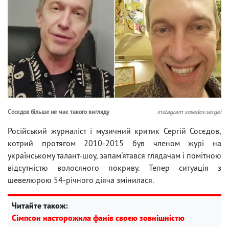
Сосєдов більше не має такого вигляду
instagram sosedov.sergei
Російський журналіст і музичний критик Сергій Сосєдов,
котрий протягом 2010-2015 був членом журі на
українському талант-шоу, запам'ятався глядачам і помітною
відсутністю волосяного покриву. Тепер ситуація з
шевелюрою 54-річного діяча змінилася.
Читайте також:
Сімпсон насторожила фанів своєю зовнішністю