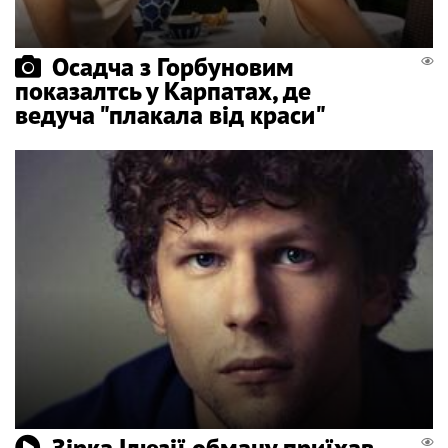
Осадча з Горбуновим
показалтсь у Карпатах, де
ведуча "плакала від краси"
Зірка Ілюзії обману приїхав