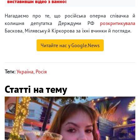
виставивши відео з ванної
Нагадаємо про те, що російська оперна співачка й
колишня депутатка Держдуми РФ
розкритикувала
Баскова, Мілявську й Кіркорова за їхні вчинки й погляди.
Читайте нас у Google.News
Теги:
Україна
,
Росія
Статті на тему