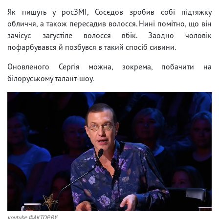
Як пишуть у росЗМІ, Сосєдов зробив собі підтяжку
обличчя, а також пересадив волосся. Нині помітно, що він
зачісує загустіле волосся вбік. Заодно чоловік
пофарбувався й позбувся в такий спосіб сивини.
Оновленого Сергія можна, зокрема, побачити на
білоруському талант-шоу.
youtube ФАКТОР.BY