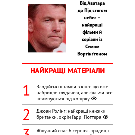
Від Аватара
до Під стягом
небес –
найкращі
фільми й
серіали із
Семом
Вортінґтоном
НАЙКРАЩІ МАТЕРІАЛИ
Злодійські штампи в кіно: що вже
набридло глядачеві, але фільми все
штампуються під копірку
Джоан Ролінґ: найкращі книжки
британки, окрім Гаррі Поттера
Яблучний спас 6 серпня - традиції