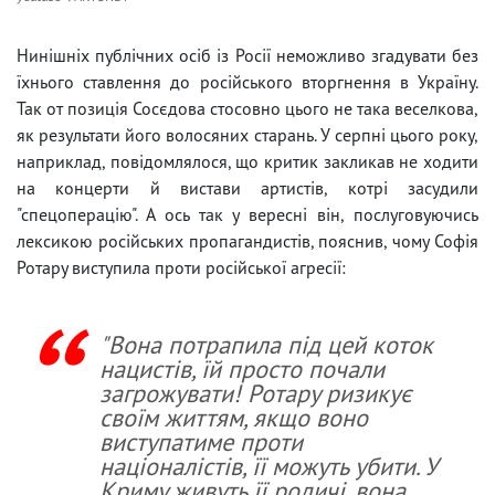
Нинішніх публічних осіб із Росії неможливо згадувати без
їхнього ставлення до російського вторгнення в Україну.
Так от позиція Сосєдова стосовно цього не така веселкова,
як результати його волосяних старань. У серпні цього року,
наприклад, повідомлялося, що критик закликав не ходити
на концерти й вистави артистів, котрі засудили
"спецоперацію". А ось так у вересні він, послуговуючись
лексикою російських пропагандистів, пояснив, чому Софія
Ротару виступила проти російської агресії:
"Вона потрапила під цей коток
нацистів, їй просто почали
загрожувати! Ротару ризикує
своїм життям, якщо воно
виступатиме проти
націоналістів, її можуть убити. У
Криму живуть її родичі, вона