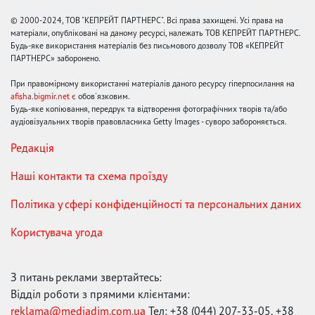
© 2000-2024, ТОВ "КЕПРЕЙТ ПАРТНЕРС". Всі права захищені. Усі права на
матеріали, опубліковані на даному ресурсі, належать ТОВ КЕПРЕЙТ ПАРТНЕРС.
Будь-яке використання матеріалів без письмового дозволу ТОВ «КЕПРЕЙТ
ПАРТНЕРС» заборонено.
При правомірному використанні матеріалів даного ресурсу гіперпосилання на
afisha.bigmir.net є
обов'язковим.
Будь-яке копіювання, передрук та відтворення фотографічних творів та/або
аудіовізуальних творів правовласника Getty Images - суворо забороняється.
Редакція
Наші контакти та схема проїзду
Політика у сфері конфіденційності та персональних даних
Користувача угода
З питань реклами звертайтесь:
Відділ роботи з прямими клієнтами:
reklama@mediadim.com.ua
Тел: +38 (044) 207-33-05, +38