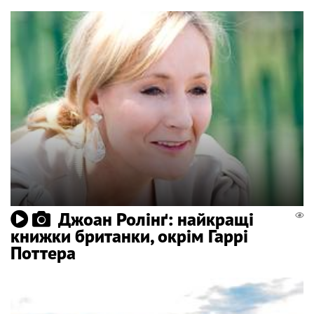
Джоан Ролінґ: найкращі
книжки британки, окрім Гаррі
Поттера