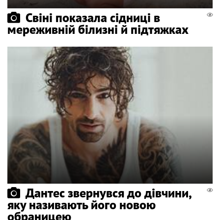
Свіні показала сідниці в
мереживній білизні й підтяжках
Дантес звернувся до дівчини,
яку називають його новою
обраницею