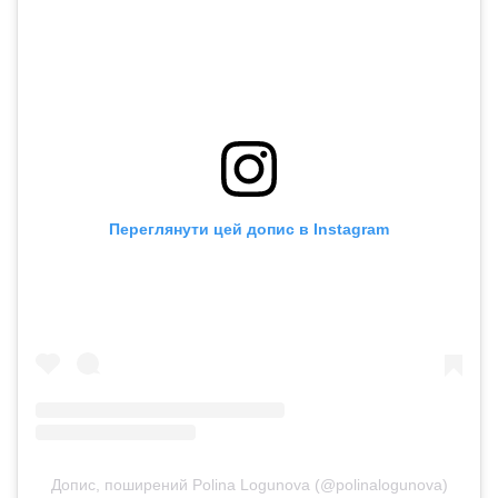
Переглянути цей допис в Instagram
Допис, поширений Polina Logunova (@polinalogunova)