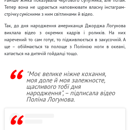
Тепер вона не цурається наповнювати власну інстаграм-
стрічку сумісними з ним світлинами й відео.
Так, до дня народження американця Джорджа Логунова
виклала відео з окремих кадрів і роликів. На них
наречений то сам готує, то підживлюється в закусочній. А
ще – обіймається та полоще з Поліною ноги в океані,
катається на дитячій гойдалці тощо.
"Моє велике ніжне кохання,
моя доле й моя залежносте,
щасливого тобі дня
народження", – підписала відео
Поліна Логунова.