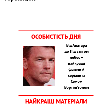
ОСОБИСТІСТЬ ДНЯ
Від Аватара
до Під стягом
небес –
найкращі
фільми й
серіали із
Семом
Вортінґтоном
НАЙКРАЩІ МАТЕРІАЛИ