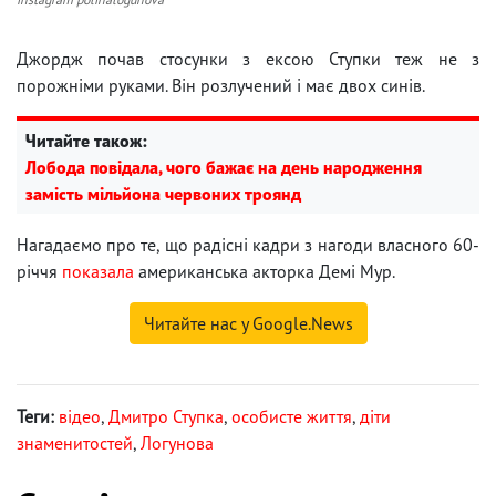
Джордж почав стосунки з ексою Ступки теж не з
порожніми руками. Він розлучений і має двох синів.
Читайте також:
Лобода повідала, чого бажає на день народження
замість мільйона червоних троянд
Нагадаємо про те, що радісні кадри з нагоди власного 60-
річчя
показала
американська акторка Демі Мур.
Читайте нас у Google.News
Теги:
відео
,
Дмитро Ступка
,
особисте життя
,
діти
знаменитостей
,
Логунова