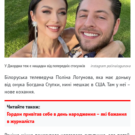
У Джорджа теж є нащадки від попередніх стосунків
instagram polinalogunova
Білоруська телеведуча Поліна Логунова, яка має доньку
від онука Богдана Ступки, нині мешкає в США. Там у неї –
нове кохання.
Читайте також:
Гордон привітав себе в день народження – які бажання
в журналіста
Раніше жінка показувала чергового супутника, але потай.