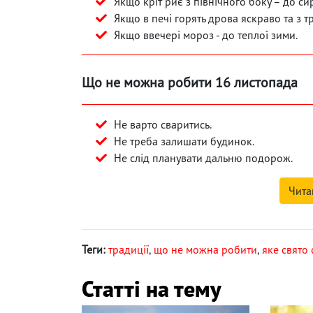
Якщо кріт риє з північного боку – до си
Якщо в печі горять дрова яскраво та з т
Якщо ввечері мороз - до теплої зими.
Що не можна робити 16 листопада
Не варто сваритись.
Не треба залишати будинок.
Не слід планувати дальню подорож.
Чита
Теги:
традиції
,
що не можна робити
,
яке свято 
Статті на тему