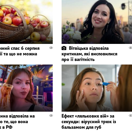
чний спас 6 серпня
Вітвіцька відповіла
ії та що не можна
критикам, які висловилися
про її вагітність
нна відповіла на
Ефект «лялькових вій» за
о те, що вона
секунди: вірусний трюк із
є в РФ
бальзамом для губ