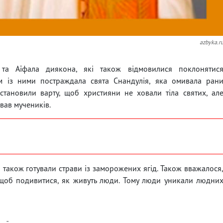
azbyka.r
 та Аїфала диякона, які також відмовилися поклонятис
м із ними постраждала свята Снандулія, яка омивала ран
становили варту, щоб християни не ховали тіла святих, ал
овав мучеників.
 також готували страви із заморожених ягід. Також вважалося
 щоб подивитися, як живуть люди. Тому люди уникали людни