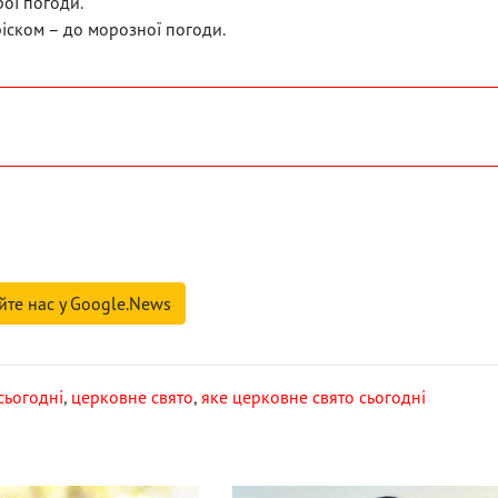
рої погоди.
ріском – до морозної погоди.
йте нас у Google.News
сьогодні
,
церковне свято
,
яке церковне свято сьогодні