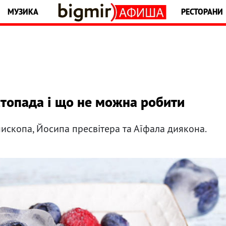
МУЗИКА
РЕСТОРАНИ
стопада і що не можна робити
ископа, Йосипа пресвітера та Аїфала диякона.