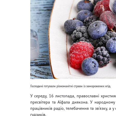
Господині готували різноманітні страви із заморожених ягід.
У середу, 16 листопада, православні христи
пресвітера та Аїфала диякона. У народному 
працівників радіо, телебачення та зв'язку, а у
гудзиків.