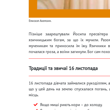
Епи­скоп Акеп­сим.
Пізніше заарештували Йосипа пресвітера
язичницьким богам, за що їх мучили. Разо
мученикам та приносила їм їжу. Язичники в
почалася гроза, а воїни загинули. Бог сам пох
Традиції та звичаї 16 листопада
16 листопада дівчата займалися рукоділлям, а
що у цей день на землю спускалася погань,
місць.
Якщо миші риють нори – до холоду.