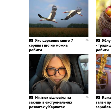
Яке церковне свято 7
Яблу
серпня і що не можна
- традиц
робити
робити
Нікітюк відповіла на
Кажа
закиди в екстремальних
заяви пр
розвагах у Карпатах
заробля