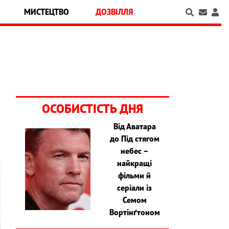
МИСТЕЦТВО
ДОЗВІЛЛЯ
ОСОБИСТІСТЬ ДНЯ
Від Аватара
до Під стягом
небес –
найкращі
фільми й
серіали із
Семом
Вортінґтоном