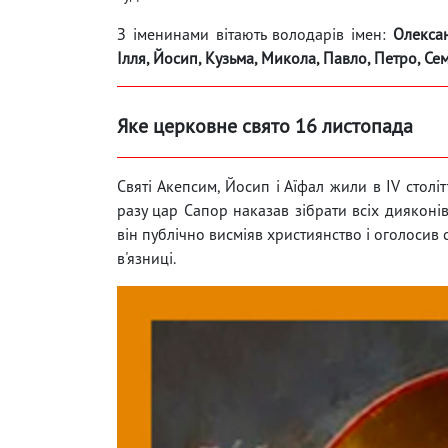
З іменинами вітають володарів імен:
Олексан
Ілля, Йосип, Кузьма, Микола, Павло, Петро, ​​Сем
Яке церковне свято 16 листопада
Святі Акепсим, Йосип і Аїфал жили в IV столі
разу цар Сапор наказав зібрати всіх дияконів
він публічно висміяв християнство і оголосив
в'язниці.