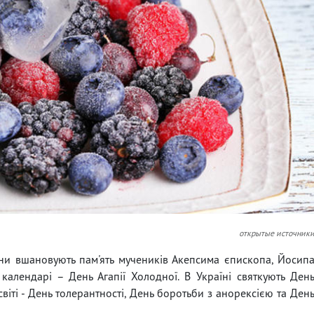
открытые источник
яни вшановують пам'ять мучеників Акепсима єпископа, Йосип
календарі – День Агапії Холодної. В Україні святкують Ден
 світі - День толерантності, День боротьби з анорексією та Ден