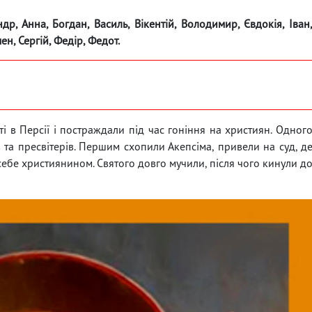
др, Анна, Богдан, Василь, Вікентій, Володимир, Євдокія, Іван
ен, Сергій, Федір, Федот.
тті в Персії і постраждали під час гоніння на християн. Одног
 та пресвітерів. Першим схопили Акепсіма, привели на суд, д
 себе християнином. Святого довго мучили, після чого кинули д