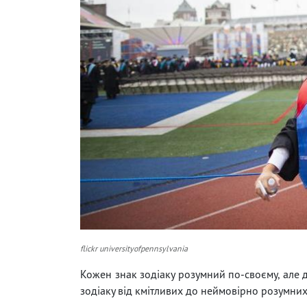
flickr universityofpennsylvania
Кожен знак зодіаку розумний по-своєму, але д
зодіаку від кмітливих до неймовірно розумних