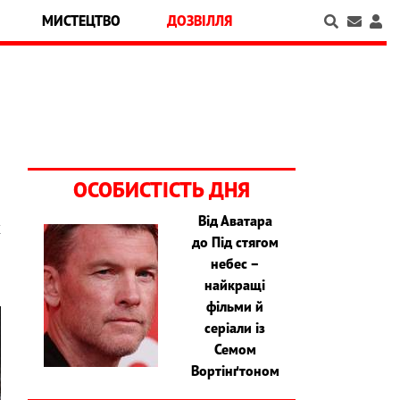
МИСТЕЦТВО
ДОЗВІЛЛЯ
ОСОБИСТІСТЬ ДНЯ
Від Аватара
х
до Під стягом
небес –
найкращі
фільми й
серіали із
Семом
Вортінґтоном