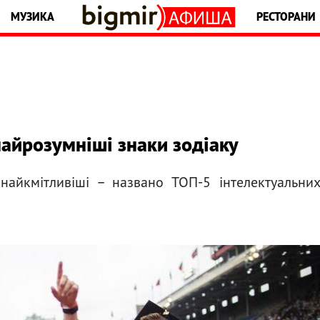
МУЗИКА
РЕСТОРАНИ
найрозумніші знаки зодіаку
найкмітливіші – названо ТОП-5 інтелектуальни