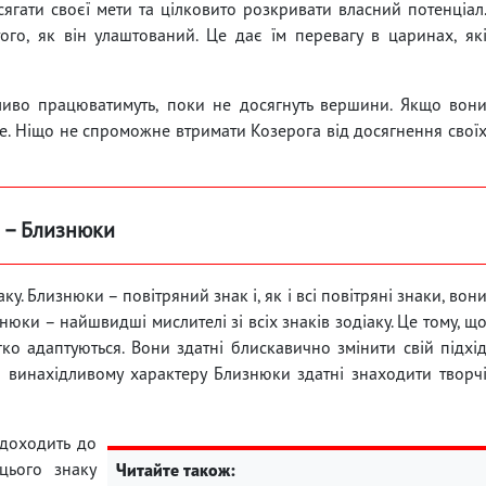
сягати своєї мети та цілковито розкривати власний потенціал
ого, як він улаштований. Це дає їм перевагу в царинах, як
ливо працюватимуть, поки не досягнуть вершини. Якщо вон
це. Ніщо не спроможне втримати Козерога від досягнення свої
е – Близнюки
у. Близнюки – повітряний знак і, як і всі повітряні знаки, вон
нюки – найшвидші мислителі зі всіх знаків зодіаку. Це тому, щ
ко адаптуються. Вони здатні блискавично змінити свій підхі
 й винахідливому характеру Близнюки здатні знаходити творч
 доходить до
 цього знаку
Читайте також: