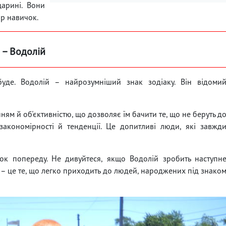
царині. Вони
р навичок.
 – Водолій
уде. Водолій – найрозумніший знак зодіаку. Він відоми
ням й об'єктивністю, що дозволяє їм бачити те, що не беруть д
акономірності й тенденції. Це допитливі люди, які завжд
рок попереду. Не дивуйтеся, якщо Водолій зробить наступн
т – це те, що легко приходить до людей, народжених під знако