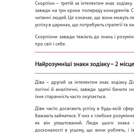
Скорпіон – третій за інтелектом знак зодіаку
завжди на три кроки попереду конкурентів. 
читанні людей. Це означає, що вони можуть ле
успіху в царинах, що потребують стратегії та х
Скорпіони завжди тяжіють до знань і розумінн
про світ і себе.
Найрозумніші знаки зодіаку – 2 місце
Діва – другий за інтелектом знак зодіаку. 
логічні й аналітичні, завжди здатні бачити си
їхня старанність часто окупається.
Діви часто досягають успіху в будь-якій сфер
бажають займатися. У них є глибоке розуміння 
як він улаштований. Люди цього знака 
досконалості в усьому, що вони роблять, і ї