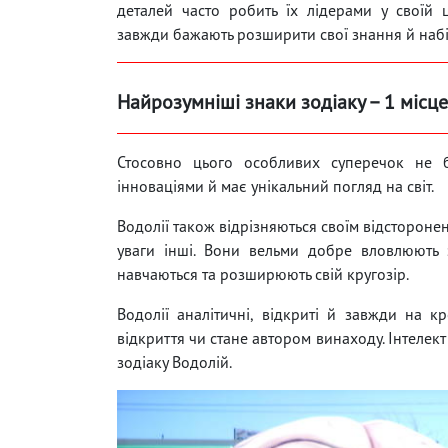
деталей часто робить їх лідерами у своїй 
завжди бажають розширити свої знання й набі
Найрозумніші знаки зодіаку – 1 місце
Стосовно цього особливих суперечок не б
інноваціями й має унікальний погляд на світ.
Водолії також відрізняються своїм відсторонен
уваги інші. Вони вельми добре вловлюють з
навчаються та розширюють свій кругозір.
Водолії аналітичні, відкриті й завжди на к
відкриття чи стане автором винаходу. Інтелек
зодіаку Водолій.