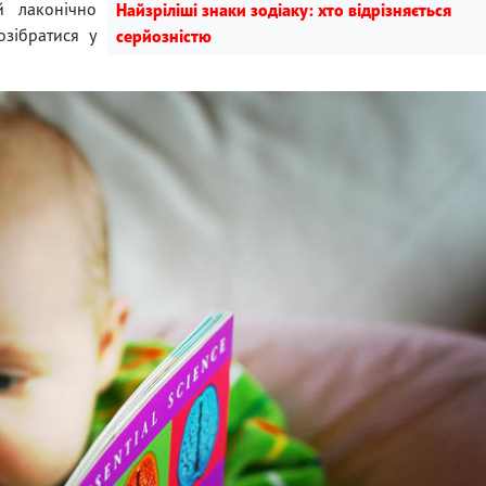
й лаконічно
Найзріліші знаки зодіаку: хто відрізняється
озібратися у
серйозністю