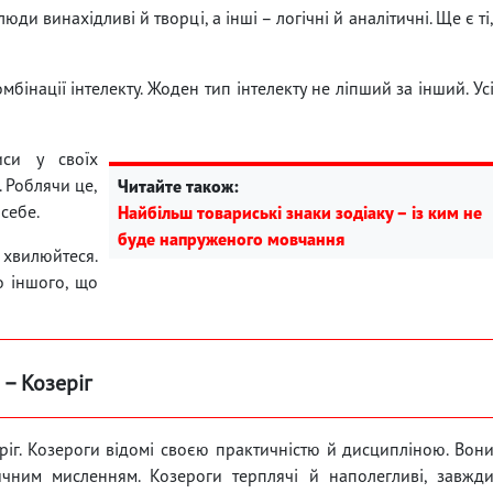
ди винахідливі й творці, а інші – логічні й аналітичні. Ще є ті
мбінації інтелекту. Жоден тип інтелекту не ліпший за інший. Ус
иси у своїх
. Роблячи це,
Читайте також:
себе.
Найбільш товариські знаки зодіаку – із ким не
буде напруженого мовчання
хвилюйтеся.
о іншого, що
 – Козеріг
ріг. Козероги відомі своєю практичністю й дисципліною. Вон
ичним мисленням. Козероги терплячі й наполегливі, завжд