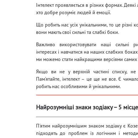
Інтелект проявляється в різних формах. Деякі лю
хто добре розуміє людей й емоції.
Що робить нас усіх унікальними, то це різні ко
вони мають свої сильні та слабкі боки.
Важливо використовувати наші сильні р
інтересах і навчатися на наших слабких боках
ми можемо стати найкращими версіями самих 
Якщо ви не у верхній частині списку, не 
Пам'ятайте, інтелект – це ще не все. Є чимал
робить нас особливими й унікальними.
Найрозумніші знаки зодіаку – 5 місце
П'ятим найрозумнішим знаком зодіаку є Козе
підходять до проблем із логічним і метод