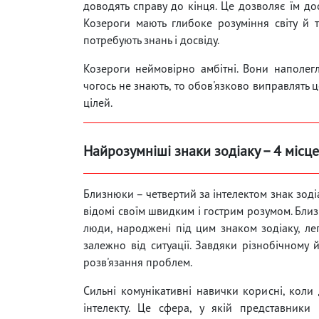
доводять справу до кінця. Це дозволяє їм до
Козероги мають глибоке розуміння світу й т
потребують знань і досвіду.
Козероги неймовірно амбітні. Вони наполег
чогось не знають, то обов'язково виправлять 
цілей.
Найрозумніші знаки зодіаку – 4 місц
Близнюки – четвертий за інтелектом знак зодіак
відомі своїм швидким і гострим розумом. Близ
люди, народжені під цим знаком зодіаку, лег
залежно від ситуації. Завдяки різнобічному
розв'язання проблем.
Сильні комунікативні навички корисні, коли
інтелекту. Це сфера, у якій представники