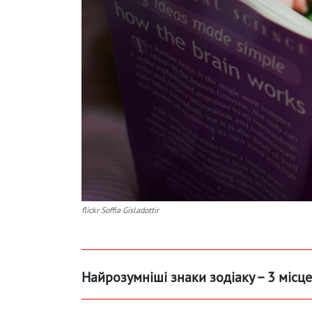
flickr Soffia Gisladottir
Найрозумніші знаки зодіаку – 3 місце