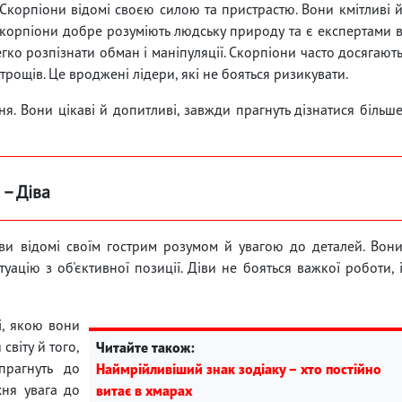
. Скорпіони відомі своєю силою та пристрастю. Вони кмітливі 
Скорпіони добре розуміють людську природу та є експертами 
гко розпізнати обман і маніпуляції. Скорпіони часто досягают
итрощів. Це вроджені лідери, які не бояться ризикувати.
я. Вони цікаві й допитливі, завжди прагнуть дізнатися більш
 – Діва
Діви відомі своїм гострим розумом й увагою до деталей. Вон
туацію з об'єктивної позиції. Діви не бояться важкої роботи, 
і, якою вони
світу й того,
Читайте також:
прагнуть до
Наймрійливіший знак зодіаку – хто постійно
хня увага до
витає в хмарах