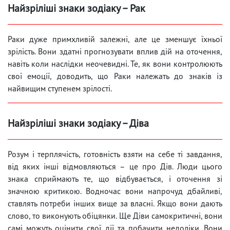
Найзріліші знаки зодіаку – Рак
Раки дуже примхливій залежні, але це зменшує їхньої
зрілість. Вони здатні прогнозувати вплив дій на оточення,
навіть коли наслідки неочевидні. Те, як вони контролюють
свої емоції, доводить, що Раки належать до знаків із
найвищим ступенем зрілості.
Найзріліші знаки зодіаку – Діва
Розум і терплячість, готовність взяти на себе ті завдання,
від яких інші відмовляються – це про Дів. Люди цього
знака сприймають те, що відбувається, і оточення зі
значною критикою. Водночас вони напрочуд дбайливі,
ставлять потреби інших вище за власні. Якщо вони дають
слово, то виконують обіцянки. Ще Діви самокритичні, вони
самі можуть оцінити свої дії та побачити недоліки. Вони