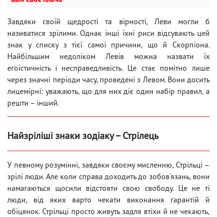
Завдяки своїй щедрості та вірності, Леви могли б
називатися зрілими. Однак інші їхні риси відсувають цей
знак у списку з тієї самої причини, що й Скорпіона.
Найбільшим недоліком Левів можна назвати їх
егоїстичність і несправедливість. Це стає помітно лише
через значні періоди часу, проведені з Левом. Вони досить
лицемірні: уважають, що для них діє один набір правил, а
решти – інший.
Найзріліші знаки зодіаку – Стрілець
У певному розумінні, завдяки своєму мисленню, Стрільці –
зрілі люди. Але коли справа доходить до зобов'язань, вони
намагаються щосили відстояти свою свободу. Це не ті
люди, від яких варто чекати виконання гарантій й
обіцянок. Стрільці просто живуть задля втіхи й не чекають,