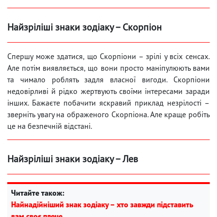
Найзріліші знаки зодіаку – Скорпіон
Спершу може здатися, що Скорпіони – зрілі у всіх сенсах.
Але потім виявляється, що вони просто маніпулюють вами
та чимало роблять задля власної вигоди. Скорпіони
недовірливі й рідко жертвують своїми інтересами заради
інших. Бажаєте побачити яскравий приклад незрілості –
зверніть увагу на ображеного Скорпіона. Але краще робіть
це на безпечній відстані.
Найзріліші знаки зодіаку – Лев
Читайте також:
Найнадійніший знак зодіаку – хто завжди підставить
вам своє плече