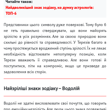
Читайте також:
Найдволикіший знак зодіаку, на думку астрологів:
ТОП-6
Представники цього символу дуже поверхові. Тому було б
не геть правильно стверджувати, що вони майорять
зрілістю в усіх розуміннях. Але за своєю природою вони
схильні до рівності та справедливості. У Терезів багато в
чому простежується вроджений ступінь зрілості. Їх не лякає
необхідність відстоювати непопулярну позицію, коли
Терези вважають її справедливою. Але вони готові й
поступитися, піти на компроміс, якщо це призведе до
задоволення всіх сторін.
Найзріліші знаки зодіаку – Водолій
Водолії не здатні висловлювати свої почуття, що говорить
про емоційну незрілість. Але люди цього знака розважливі