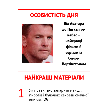
ОСОБИСТІСТЬ ДНЯ
Від Аватара
до Під стягом
небес –
найкращі
фільми й
серіали із
Семом
Вортінґтоном
НАЙКРАЩІ МАТЕРІАЛИ
Як правильно запарити мак для
пирогів і булочок: секрети смачної
випічки