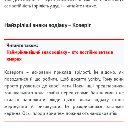
самостійність і зрілість у душі – читайте нижче.
Найзріліші знаки зодіаку – Козеріг
Читайте також:
Наймрійливіший знак зодіаку – хто постійно витає в
хмарах
Козероги – яскравий приклад зрілості. Їм відомо, як
поводитися й що робити, щоб досягти успіху. Тому вони
просто рухаються до своєї мети. Поки інші представники
зодіакального кола слабкі перед своїми бажаннями і не
схильні наполягати, люди цього знака зодіаку готові
жертвувати й ризикувати. Їм розкривається загальна
картина. Ось і плоди вони теж пожинають найсоковитіші.