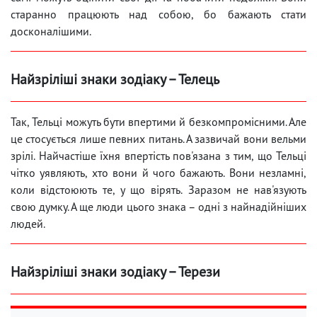
старанно працюють над собою, бо бажають стати
досконалішими.
Найзріліші знаки зодіаку – Телець
Так, Тельці можуть бути впертими й безкомпромісними. Але
це стосується лише певних питань. А зазвичай вони вельми
зрілі. Найчастіше їхня впертість пов'язана з тим, що Тельці
чітко уявляють, хто вони й чого бажають. Вони незламні,
коли відстоюють те, у що вірять. Заразом не нав'язують
свою думку. А ще люди цього знака – одні з найнадійніших
людей.
Найзріліші знаки зодіаку – Терези