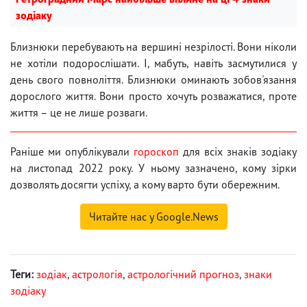
зодіаку
Близнюки перебувають на вершині незрілості. Вони ніколи
не хотіли подорослішати. І, мабуть, навіть засмутилися у
день свого повноліття. Близнюки оминають зобов'язання
дорослого життя. Вони просто хочуть розважатися, проте
життя – це не лише розваги.
Раніше ми опублікували
гороскоп
для всіх знаків зодіаку
на листопад 2022 року. У ньому зазначено, кому зірки
дозволять досягти успіху, а кому варто бути обережним.
Читайте нас у Google.News
Теги:
зодіак
,
астрологія
,
астрологічний прогноз
,
знаки
зодіаку