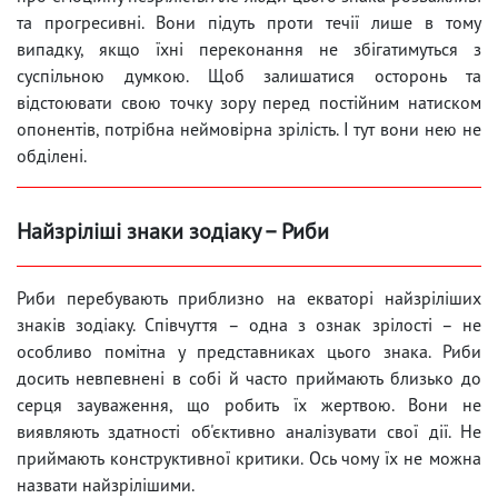
та прогресивні. Вони підуть проти течії лише в тому
випадку, якщо їхні переконання не збігатимуться з
суспільною думкою. Щоб залишатися осторонь та
відстоювати свою точку зору перед постійним натиском
опонентів, потрібна неймовірна зрілість. І тут вони нею не
обділені.
Найзріліші знаки зодіаку – Риби
Риби перебувають приблизно на екваторі найзріліших
знаків зодіаку. Співчуття – одна з ознак зрілості – не
особливо помітна у представниках цього знака. Риби
досить невпевнені в собі й часто приймають близько до
серця зауваження, що робить їх жертвою. Вони не
виявляють здатності об'єктивно аналізувати свої дії. Не
приймають конструктивної критики. Ось чому їх не можна
назвати найзрілішими.