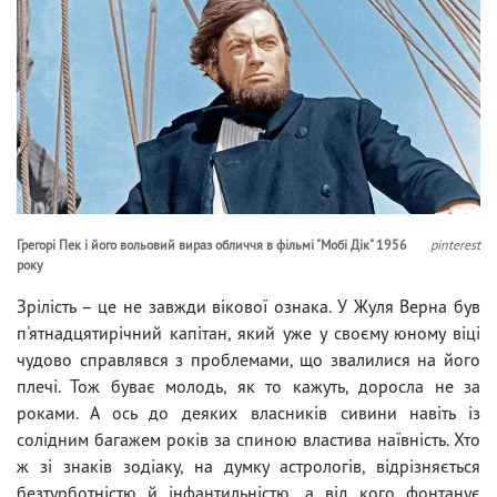
Грегорі Пек і його вольовий вираз обличчя в фільмі "Мобі Дік" 1956
pinterest
року
Зрілість – це не завжди вікової ознака. У Жуля Верна був
п'ятнадцятирічний капітан, який уже у своєму юному віці
чудово справлявся з проблемами, що звалилися на його
плечі. Тож буває молодь, як то кажуть, доросла не за
роками. А ось до деяких власників сивини навіть із
солідним багажем років за спиною властива наївність. Хто
ж зі знаків зодіаку, на думку астрологів, відрізняється
безтурботністю й інфантильністю, а від кого фонтанує