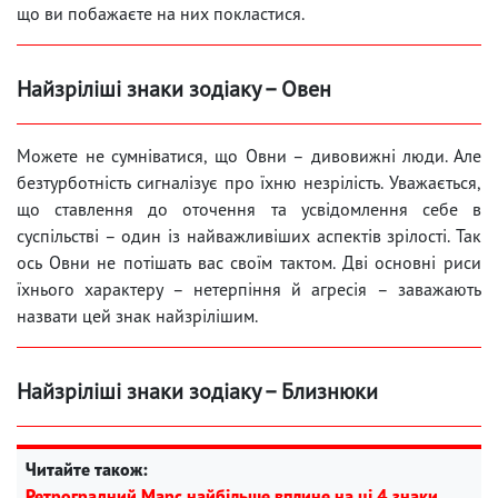
що ви побажаєте на них покластися.
Найзріліші знаки зодіаку – Овен
Можете не сумніватися, що Овни – дивовижні люди. Але
безтурботність сигналізує про їхню незрілість. Уважається,
що ставлення до оточення та усвідомлення себе в
суспільстві – один із найважливіших аспектів зрілості. Так
ось Овни не потішать вас своїм тактом. Дві основні риси
їхнього характеру – нетерпіння й агресія – заважають
назвати цей знак найзрілішим.
Найзріліші знаки зодіаку – Близнюки
Читайте також:
Ретроградний Марс найбільше вплине на ці 4 знаки