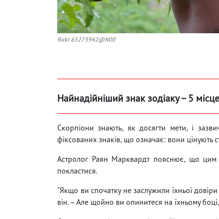
flickr 65273942@N00
Найнадійніший знак зодіаку – 5 місце
Скорпіони знають, як досягти мети, і зазви
фіксованих знаків, що означає: вони цінують с
Астролог Раян Марквардт пояснює, що цим
покластися.
"Якщо ви спочатку не заслужили їхньої довіри 
він. – Але щойно ви опинитеся на їхньому боці,