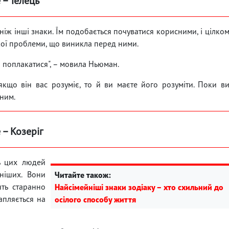
 – Телець
аніж інші знаки. Їм подобається почуватися корисними, і цілко
кої проблеми, що виникла перед ними.
и поплакатися", – мовила Ньюман.
кщо він вас розуміє, то й ви маєте його розуміти. Поки в
йним.
 – Козеріг
ь цих людей
ніших. Вони
Читайте також:
ять старанно
Найсімейніші знаки зодіаку – хто схильний до
апляється на
осілого способу життя