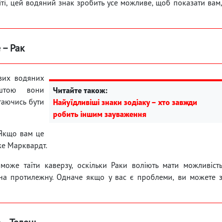
ті, цей водяний знак зробить усе можливе, щоб показати вам
 – Рак
ивих водяних
ештою вони
Читайте також:
гаючись бути
Найуїдливіші знаки зодіаку – хто завжди
робить іншим зауваження
 Якщо вам це
же Марквардт.
оже таїти каверзу, оскільки Раки воліють мати можливіст
 на протилежну. Одначе якщо у вас є проблеми, ви можете 