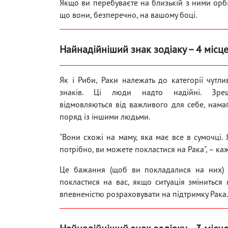
Якщо ви перебуваєте на близькій з ними орбі
що вони, безперечно, на вашому боці.
Найнадійніший знак зодіаку – 4 місце
Як і Риби, Раки належать до категорії чутл
знаків. Ці люди надто надійні. Зр
відмовляються від важливого для себе, нама
поряд із іншими людьми.
"Вони схожі на маму, яка має все в сумочці.
потрібно, ви можете покластися на Рака", – ка
Це бажання (щоб ви покладалися на них) м
покластися на вас, якщо ситуація зміниться
впевненістю розраховувати на підтримку Рака.