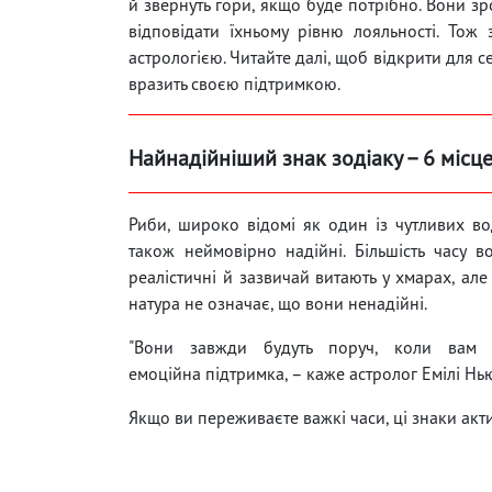
й звернуть гори, якщо буде потрібно. Вони зр
відповідати їхньому рівню лояльності. Тож
астрологією. Читайте далі, щоб відкрити для с
вразить своєю підтримкою.
Найнадійніший знак зодіаку – 6 місце
Риби, широко відомі як один із чутливих во
також неймовірно надійні. Більшість часу 
реалістичні й зазвичай витають у хмарах, але
натура не означає, що вони ненадійні.
"Вони завжди будуть поруч, коли вам з
емоційна підтримка, – каже астролог Емілі Нь
Якщо ви переживаєте важкі часи, ці знаки актив