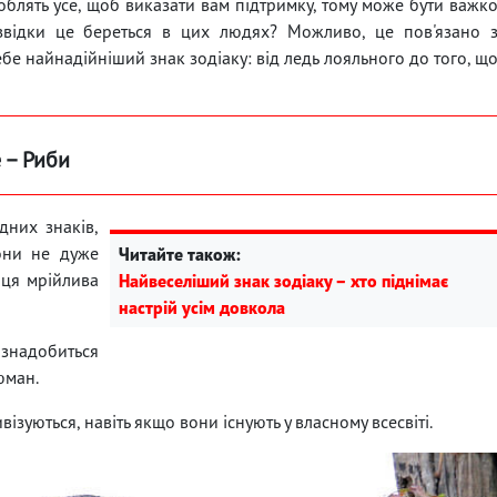
облять усе, щоб виказати вам підтримку, тому може бути важк
 звідки це береться в цих людях? Можливо, це пов'язано 
ебе найнадійніший знак зодіаку: від ледь лояльного до того, щ
 – Риби
дних знаків,
вони не дуже
Читайте також:
 ця мрійлива
Найвеселіший знак зодіаку – хто піднімає
настрій усім довкола
надобиться
юман.
ізуються, навіть якщо вони існують у власному всесвіті.