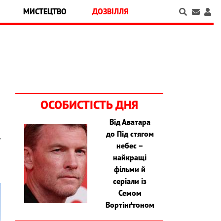
МИСТЕЦТВО
ДОЗВІЛЛЯ
ОСОБИСТІСТЬ ДНЯ
Від Аватара
до Під стягом
у
небес –
найкращі
фільми й
серіали із
Семом
Вортінґтоном