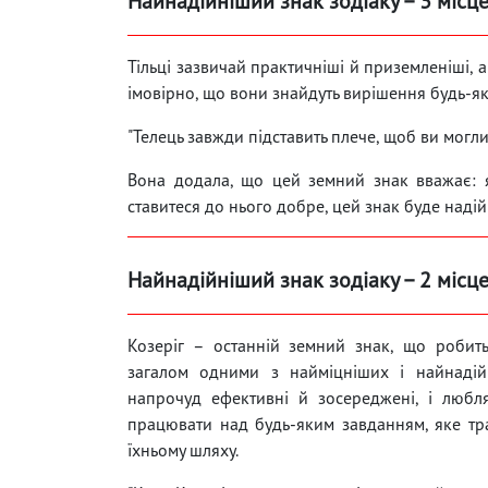
Найнадійніший знак зодіаку – 3 місце
Тільці зазвичай практичніші й приземленіші, 
імовірно, що вони знайдуть вирішення будь-я
"Телець завжди підставить плече, щоб ви могл
Вона додала, що цей земний знак вважає: я
ставитеся до нього добре, цей знак буде наді
Найнадійніший знак зодіаку – 2 місце
Козеріг – останній земний знак, що робит
загалом одними з найміцніших і найнадій
напрочуд ефективні й зосереджені, і любл
працювати над будь-яким завданням, яке тр
їхньому шляху.