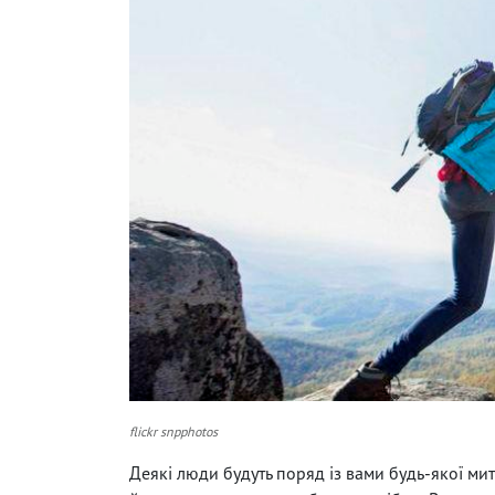
flickr snpphotos
Деякі люди будуть поряд із вами будь-якої мит