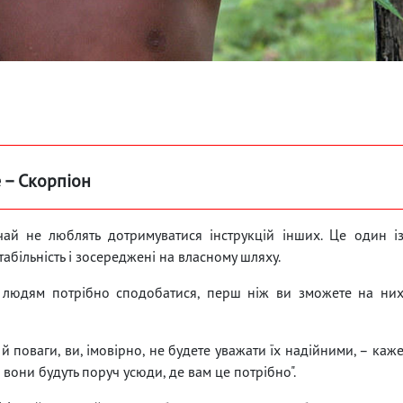
 – Скорпіон
чай не люблять дотримуватися інструкцій інших. Це один і
табільність і зосереджені на власному шляху.
 людям потрібно сподобатися, перш ніж ви зможете на ни
й поваги, ви, імовірно, не будете уважати їх надійними, – каж
 вони будуть поруч усюди, де вам це потрібно".