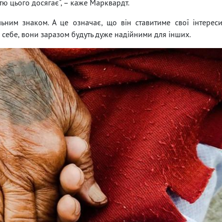
стю цього досягає", – каже Марквардт.
ним знаком. А це означає, що він ставитиме свої інтерес
 себе, вони заразом будуть дуже надійними для інших.