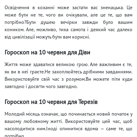
Освідчення в коханні може застати вас зненацька. Це
може бути не те, чого ви очікували, але це те, що вам
потрібно?Бути душею вечірки завжди було вашим
коником. Але, можливо, тиха самота і деякий час далеко
від цивілізації можуть бути вам корисні.
Гороскоп на 10 червня для Діви
Життя може здаватися великою грою. Але важливим є те,
як ви в неї граєте.Не захоплюйтесь дрібними завданнями.
Використовуйте свій час з розумом.Ви можете піти куди
завгодно і досягти чого завгодно.
Гороскоп на 10 червня для Терезів
Молодий місяць означає, що починається новий початок у
вашому любовному житті. Використовуйте цей час, щоб
насолодитися ним.Іноді опинитися вдома — саме те, що
потрібно.