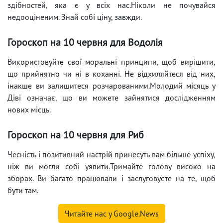
здібностей, яка є у всіх нас.Ніколи не почувайся
недооціненим. Знай собі ціну, завжди.
Гороскоп на 10 червня для Водолія
Використовуйте свої моральні принципи, щоб вирішити,
що прийнятно чи ні в коханні. Не відхиляйтеся від них,
інакше ви залишитеся розчарованими.Молодий місяць у
Діві означає, що ви можете зайнятися дослідженням
нових місць.
Гороскоп на 10 червня для Риб
Чесність і позитивний настрій принесуть вам більше успіху,
ніж ви могли собі уявити.Тримайте голову високо на
зборах. Ви багато працювали і заслуговуєте на те, щоб
бути там.
Читайте нас у Google.News