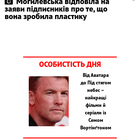
Могилевська відповіла на
заяви підписників про те, що
вона зробила пластику
ОСОБИСТІСТЬ ДНЯ
Від Аватара
до Під стягом
небес –
найкращі
фільми й
серіали із
Семом
Вортінґтоном