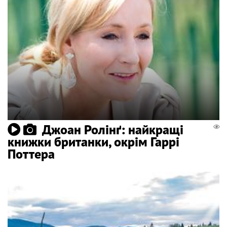
Джоан Ролінґ: найкращі
книжки британки, окрім Гаррі
Поттера