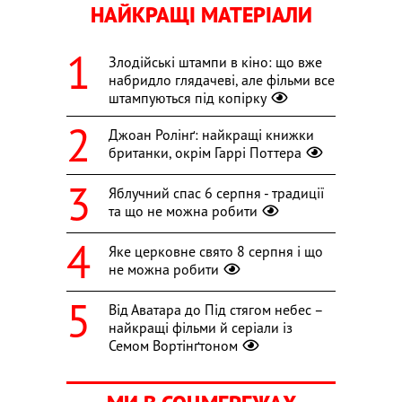
НАЙКРАЩІ МАТЕРІАЛИ
Злодійські штампи в кіно: що вже
набридло глядачеві, але фільми все
штампуються під копірку
Джоан Ролінґ: найкращі книжки
британки, окрім Гаррі Поттера
Яблучний спас 6 серпня - традиції
та що не можна робити
Яке церковне свято 8 серпня і що
не можна робити
Від Аватара до Під стягом небес –
найкращі фільми й серіали із
Семом Вортінґтоном