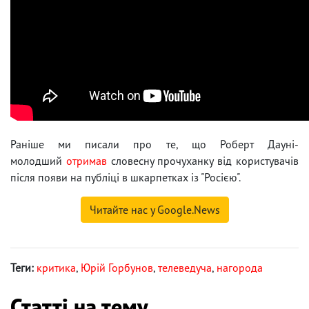
Раніше ми писали про те, що Роберт Дауні-
молодший
отримав
словесну прочуханку від користувачів
після появи на публіці в шкарпетках із "Росією".
Читайте нас у Google.News
Теги:
критика
,
Юрій Горбунов
,
телеведуча
,
нагорода
Статті на тему