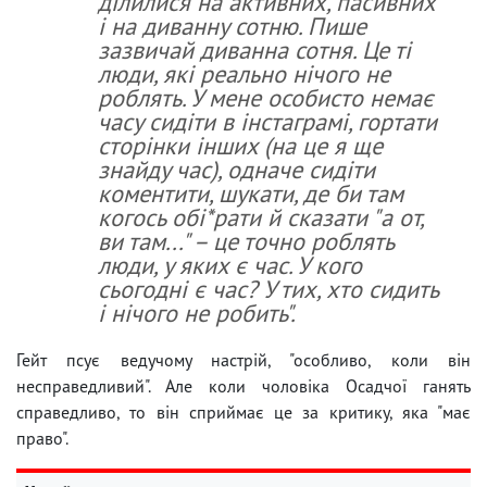
ділилися на активних, пасивних
і на диванну сотню. Пише
зазвичай диванна сотня. Це ті
люди, які реально нічого не
роблять. У мене особисто немає
часу сидіти в інстаграмі, гортати
сторінки інших (на це я ще
знайду час), одначе сидіти
коментити, шукати, де би там
когось обі*рати й сказати "а от,
ви там..." – це точно роблять
люди, у яких є час. У кого
сьогодні є час? У тих, хто сидить
і нічого не робить".
Гейт псує ведучому настрій, "особливо, коли він
несправедливий". Але коли чоловіка Осадчої ганять
справедливо, то він сприймає це за критику, яка "має
право".