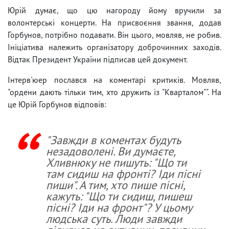
Юрій думає, що цю нагороду йому вручили за
волонтерські концерти. На присвоєння звання, додав
Горбунов, потрібно подавати. Він цього, мовляв, не робив.
Ініціатива належить організатору доброчинних заходів.
Відтак Президент України підписав цей документ.
Інтерв'юер послався на коментарі критиків. Мовляв,
"ордени дають тільки тим, хто дружить із "Кварталом"". На
це Юрій Горбунов відповів:
"Завжди в коментах будуть
незадоволені. Ви думаєте,
Хливнюку не пишуть: "Що ти
там сидиш на фронті? Іди пісні
пиши". А тим, хто пише пісні,
кажуть: "Що ти сидиш, пишеш
пісні? Іди на фронт"? У цьому
людська суть. Люди завжди