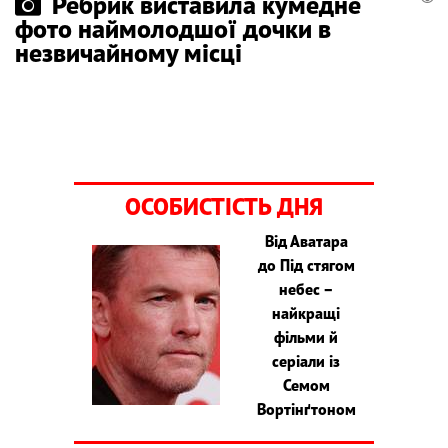
Ребрик виставила кумедне
фото наймолодшої дочки в
незвичайному місці
ОСОБИСТІСТЬ ДНЯ
Від Аватара
до Під стягом
небес –
найкращі
фільми й
серіали із
Семом
Вортінґтоном