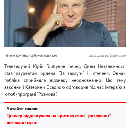
Не всю критику Горбунов відкидає
instagram gorbunovyuriy
Телеведучий Юрій Горбунов перед Днем Незалежності
став лауреатом ордена "За заслуги" ІІ ступеня. Однак
публіка сприйняла відзнаку неоднозначно. Цю тему
законний Катерини Осадчою обговорив під час інтерв'ю в
ютюб-програмі "Розмова".
Читайте також:
Трінчер відреагувала на критику своєї "розлучної"
весільної сукні