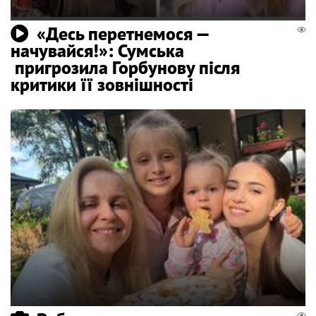
«Десь перетнемося —
начувайся!»: Сумська
пригрозила Горбунову після
критики її зовнішності