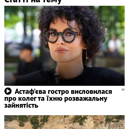
Астаф'єва гостро висловилася
про колег та їхню розважальну
зайнятість