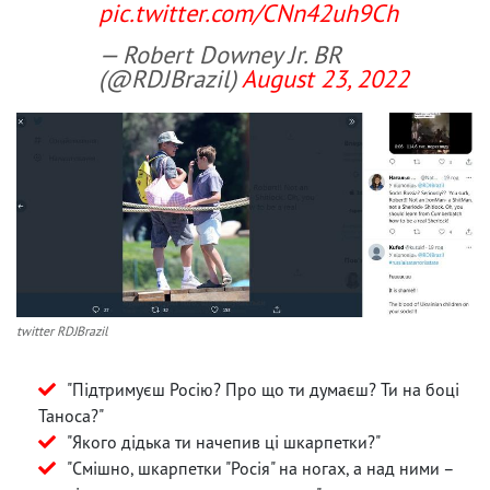
pic.twitter.com/CNn42uh9Ch
— Robert Downey Jr. BR
(@RDJBrazil)
August 23, 2022
twitter RDJBrazil
"Підтримуєш Росію? Про що ти думаєш? Ти на боці
Таноса?"
"Якого дідька ти начепив ці шкарпетки?"
"Смішно, шкарпетки "Росія" на ногах, а над ними –