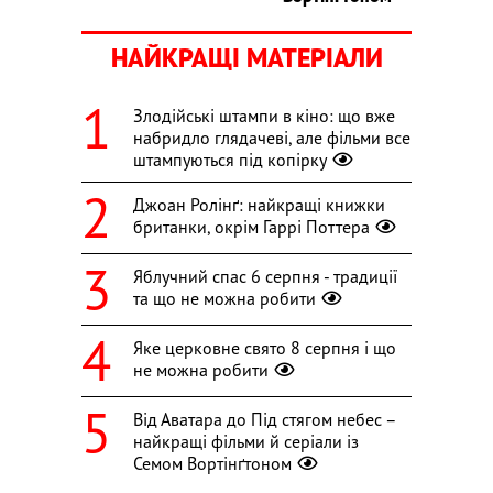
НАЙКРАЩІ МАТЕРІАЛИ
Злодійські штампи в кіно: що вже
набридло глядачеві, але фільми все
штампуються під копірку
Джоан Ролінґ: найкращі книжки
британки, окрім Гаррі Поттера
Яблучний спас 6 серпня - традиції
та що не можна робити
Яке церковне свято 8 серпня і що
не можна робити
Від Аватара до Під стягом небес –
найкращі фільми й серіали із
Семом Вортінґтоном