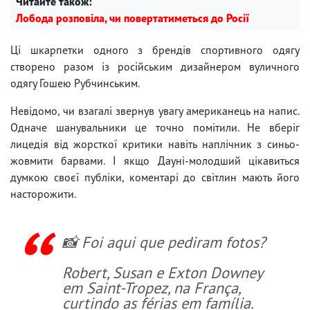
Читайте також:
Лобода розповіла, чи повертатиметься до Росії
Ці шкарпетки одного з брендів спортивного одягу
створено разом із російським дизайнером вуличного
одягу Гошею Рубчинським.
Невідомо, чи взагалі звернув увагу американець на напис.
Одначе шанувальники це точно помітили. Не вберіг
лицедія від жорсткої критики навіть наплічник з синьо-
жовмити барвами. І якщо Дауні-молодший цікавиться
думкою своєї публіки, коментарі до світлин мають його
насторожити.
📸 Foi aqui que pediram fotos?
Robert, Susan e Exton Downey
em Saint-Tropez, na França,
curtindo as férias em família.