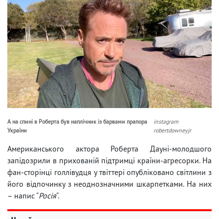
А на спині в Роберта був наплічник із барвами прапора
instagram
України
robertdowneyjr
Американського актора Роберта Дауні-молодшого
запідозрили в прихованій підтримці країни-агресорки. На
фан-сторінці голлівудця у твіттері опубліковано світлини з
його відпочинку з неоднозначними шкарпетками. На них
– напис "
Росія
".