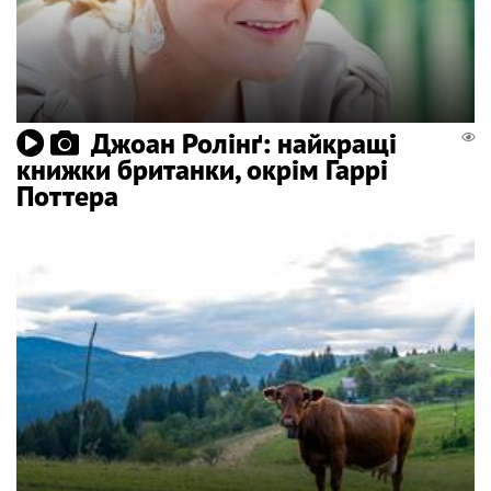
Джоан Ролінґ: найкращі
книжки британки, окрім Гаррі
Поттера