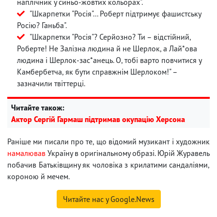
наплічник у синьо-жовтих кольорах".
"Шкарпетки "Росія"... Роберт підтримує фашистську
Росію? Ганьба".
"Шкарпетки "Росія"? Серйозно? Ти – відстійний,
Роберте! Не Залізна людина й не Шерлок, а Лай*ова
людина і Шерлок-зас*анець. О, тобі варто повчитися у
Камбербетча, як бути справжнім Шерлоком!" –
зазначили твіттерці.
Читайте також:
Актор Сергій Гармаш підтримав окупацію Херсона
Раніше ми писали про те, що відомий музикант і художник
намалював
Україну в оригінальному образі. Юрій Журавель
побачив Батьківщину як чоловіка з крилатими сандаліями,
короною й мечем.
Читайте нас у Google.News