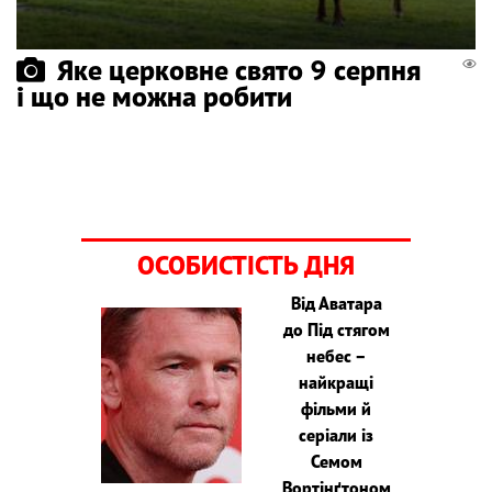
Яке церковне свято 9 серпня
і що не можна робити
ОСОБИСТІСТЬ ДНЯ
Від Аватара
до Під стягом
небес –
найкращі
фільми й
серіали із
Семом
Вортінґтоном