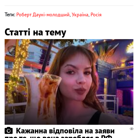
Теги:
Роберт Дауні-молодший
,
Україна
,
Росія
Статті на тему
Кажанна відповіла на заяви
про те, що вона заробляє в РФ