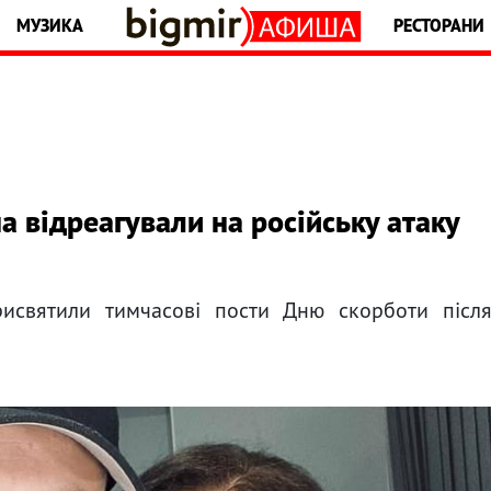
МУЗИКА
РЕСТОРАНИ
а відреагували на російську атаку
рисвятили тимчасові пости Дню скорботи післ