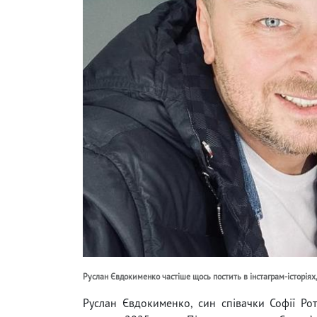
Руслан Євдокименко частіше щось постить в інстаграм-історіях, 
Руслан Євдокименко, син співачки Софії Рот