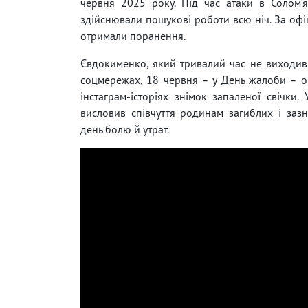
червня 2025 року. Під час атаки в Солом’
здійснювали пошукові роботи всю ніч. За оф
отримали поранення.
Євдокименко, який тривалий час не виходив 
соцмережах, 18 червня – у День жалоби – о
інстаграм-історіях знімок запаленої свічки. 
висловив співчуття родинам загиблих і заз
день болю й утрат.