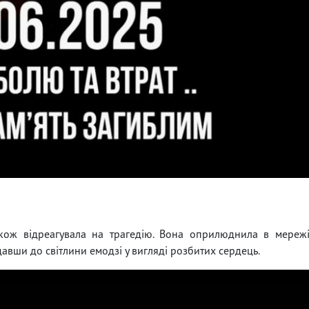
акож відреагувала на трагедію. Вона оприлюднила в мереж
авши до світлини емодзі у вигляді розбитих сердець.