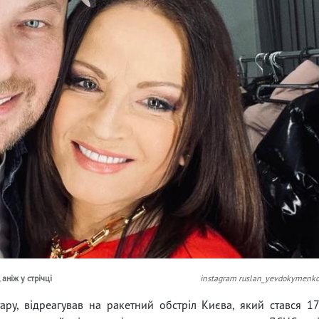
аніж у стрічці
instagram ruslan_yevdokymenk
ару, відреагував на ракетний обстріл Києва, який стався 1