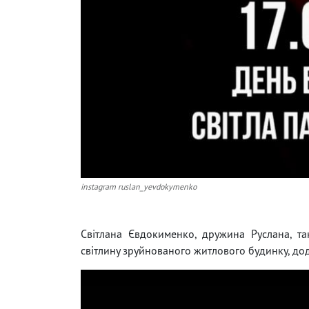
instagram ruslan_yevdokymenko
Світлана Євдокименко, дружина Руслана, т
світлину зруйнованого житлового будинку, дод