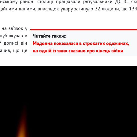
янському районі столиці працювали рятувальники ДСНС, як
іційними даними, внаслідок удару загинуло 22 людини, ще 13
на зв’язок у
публікував в
Читайте також:
У дописі він
Мадонна показалася в строкатих одежинах,
начив, що це
на одній із яких сказано про кінець війни