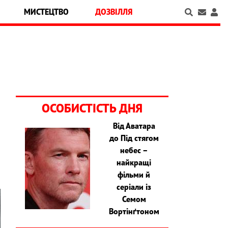
МИСТЕЦТВО
ДОЗВІЛЛЯ
ОСОБИСТІСТЬ ДНЯ
Від Аватара
до Під стягом
я
небес –
найкращі
фільми й
серіали із
Семом
Вортінґтоном