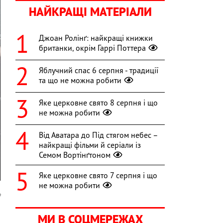
НАЙКРАЩІ МАТЕРІАЛИ
Джоан Ролінґ: найкращі книжки
британки, окрім Гаррі Поттера
Яблучний спас 6 серпня - традиції
та що не можна робити
Яке церковне свято 8 серпня і що
не можна робити
Від Аватара до Під стягом небес –
найкращі фільми й серіали із
Семом Вортінґтоном
Яке церковне свято 7 серпня і що
не можна робити
o
7
МИ В СОЦМЕРЕЖАХ