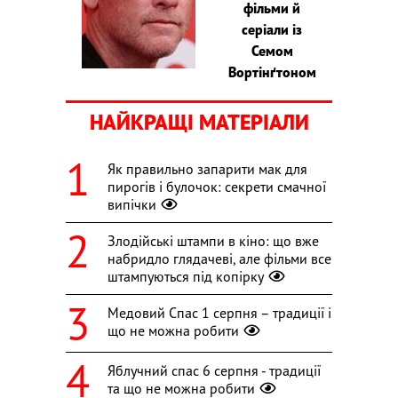
фільми й
серіали із
Семом
Вортінґтоном
НАЙКРАЩІ МАТЕРІАЛИ
Як правильно запарити мак для
пирогів і булочок: секрети смачної
випічки
Злодійські штампи в кіно: що вже
набридло глядачеві, але фільми все
штампуються під копірку
Медовий Спас 1 серпня – традиції і
що не можна робити
Яблучний спас 6 серпня - традиції
та що не можна робити