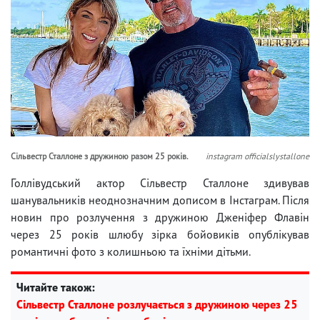
Сільвестр Сталлоне з дружиною разом 25 років.
instagram officialslystallone
Голлівудський актор Сільвестр Сталлоне здивував
шанувальників неоднозначним дописом в Інстаграм. Після
новин про розлучення з дружиною Дженіфер Флавін
через 25 років шлюбу зірка бойовиків опублікував
романтичні фото з колишньою та їхніми дітьми.
Читайте також:
Сільвестр Сталлоне розлучається з дружиною через 25