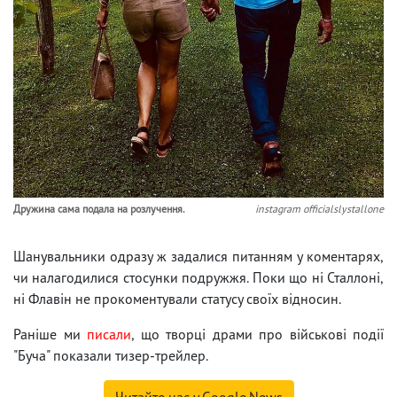
Дружина сама подала на розлучення.
instagram officialslystallone
Шанувальники одразу ж задалися питанням у коментарях,
чи налагодилися стосунки подружжя. Поки що ні Сталлоні,
ні Флавін не прокоментували статусу своїх відносин.
Раніше ми
писали
, що творці драми про військові події
"Буча" показали тизер-трейлер.