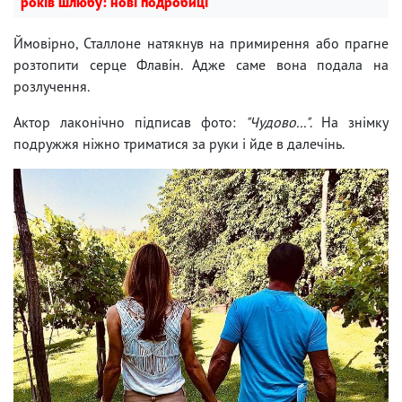
років шлюбу: нові подробиці
Ймовірно, Сталлоне натякнув на примирення або прагне
розтопити серце Флавін. Адже саме вона подала на
розлучення.
Актор лаконічно підписав фото:
"Чудово..."
. На знімку
подружжя ніжно триматися за руки і йде в далечінь.