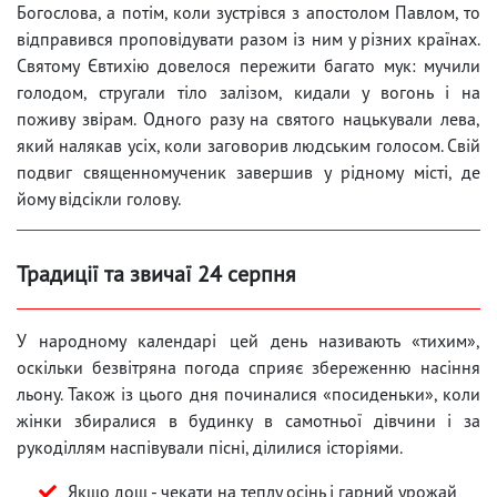
Богослова, а потім, коли зустрівся з апостолом Павлом, то
відправився проповідувати разом із ним у різних країнах.
Святому Євтихію довелося пережити багато мук: мучили
голодом, стругали тіло залізом, кидали у вогонь і на
поживу звірам. Одного разу на святого нацькували лева,
який налякав усіх, коли заговорив людським голосом. Свій
подвиг священномученик завершив у рідному місті, де
йому відсікли голову.
Традиції та звичаї 24 серпня
У народному календарі цей день називають «тихим»,
оскільки безвітряна погода сприяє збереженню насіння
льону. Також із цього дня починалися «посиденьки», коли
жінки збиралися в будинку в самотньої дівчини і за
рукоділлям наспівували пісні, ділилися історіями.
Якщо дощ - чекати на теплу осінь і гарний урожай