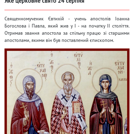
Яке церковне свято 24 серпня
Священномученик Євтихій - учень апостолів Іоанна
Богослова і Павла, який жив у I - на початку II століття.
Отримав звання апостола за спільну працю зі старшими
апостолами, якими він був поставлений єпископом.