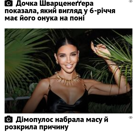
Дочка Шварценеґґера
показала, який вигляд у 6-річчя
має його онука на поні
Дімопулос набрала масу й
розкрила причину