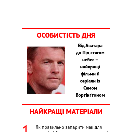
ОСОБИСТІСТЬ ДНЯ
Від Аватара
до Під стягом
небес –
найкращі
фільми й
серіали із
Семом
Вортінґтоном
НАЙКРАЩІ МАТЕРІАЛИ
Як правильно запарити мак для