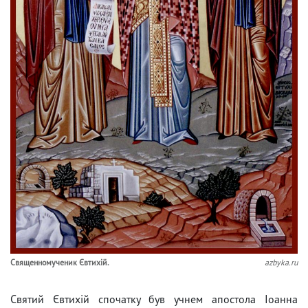
Священномученик Євтихій.
azbyka.ru
Святий Євтихій спочатку був учнем апостола Іоанна