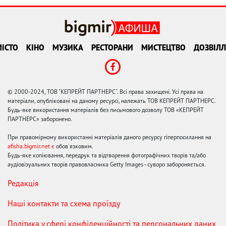
ІСТО
КІНО
МУЗИКА
РЕСТОРАНИ
МИСТЕЦТВО
ДОЗВІЛЛ
© 2000-2024, ТОВ "КЕПРЕЙТ ПАРТНЕРС". Всі права захищені. Усі права на
матеріали, опубліковані на даному ресурсі, належать ТОВ КЕПРЕЙТ ПАРТНЕРС.
Будь-яке використання матеріалів без письмового дозволу ТОВ «КЕПРЕЙТ
ПАРТНЕРС» заборонено.
При правомірному використанні матеріалів даного ресурсу гіперпосилання на
afisha.bigmir.net є
обов'язковим.
Будь-яке копіювання, передрук та відтворення фотографічних творів та/або
аудіовізуальних творів правовласника Getty Images - суворо забороняється.
Редакція
Наші контакти та схема проїзду
Політика у сфері конфіденційності та персональних даних