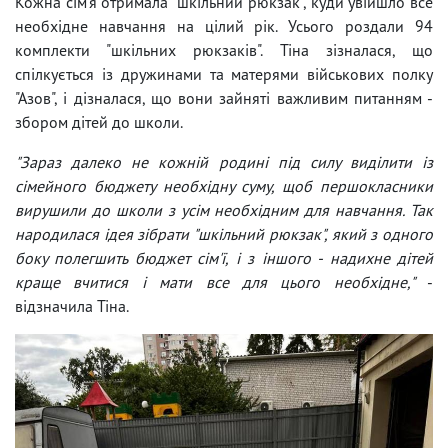
Кожна сім'я отримала "шкільний рюкзак", куди увійшло все
необхідне навчання на цілий рік. Усього роздали 94
комплекти "шкільних рюкзаків". Тіна зізналася, що
спілкується із дружинами та матерями військових полку
"Азов", і дізналася, що вони зайняті важливим питанням -
збором дітей до школи.
"Зараз далеко не кожній родині під силу виділити із
сімейного бюджету необхідну суму, щоб першокласники
вирушили до школи з усім необхідним для навчання. Так
народилася ідея зібрати "шкільний рюкзак", який з одного
боку полегшить бюджет сім'ї, і з іншого - надихне дітей
краще вчитися і мати все для цього необхідне,"
-
відзначила Тіна.