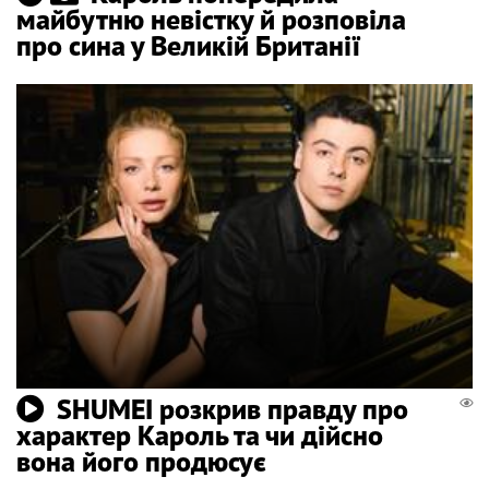
майбутню невістку й розповіла
про сина у Великій Британії
SHUMEI розкрив правду про
характер Кароль та чи дійсно
вона його продюсує