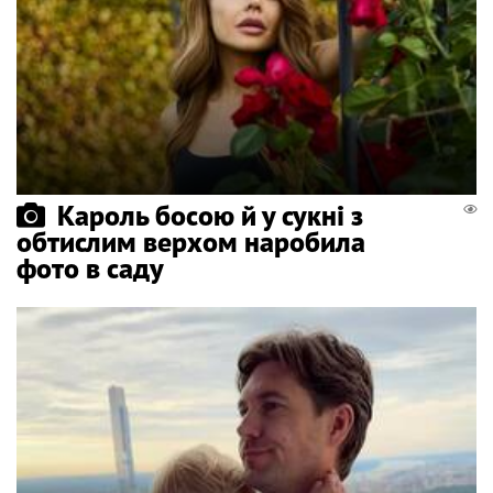
Кароль босою й у сукні з
обтислим верхом наробила
фото в саду