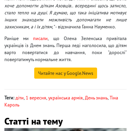
хоче допомогти діткам Азовців.. всередині щось затисло,
стало тепло на душі. Я думаю, що така ініціатива мотивує
інших знаходити можливість допомагати не лише
захисникам, а і їх дітям,"
- відзначила Ганна Науменко.
Раніше ми
писали
, що Олена Зеленська привітала
українців із Днем знань. Перша леді наголосила, що дітям
варто повертатися до навчання, поки "дорослі"
повертатимуть нормальне життя.
Читайте нас у Google.News
Теги:
діти
,
1 вересня
,
українська армія
,
День знань
,
Тіна
Кароль
Статті на тему