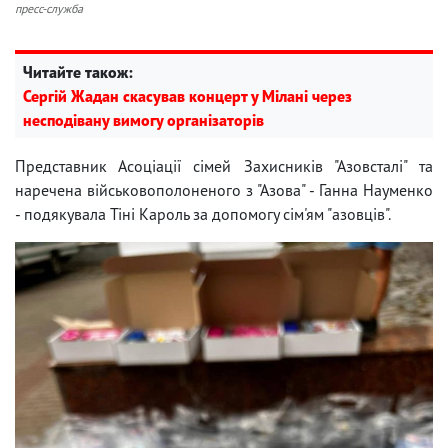
пресс-служба
Читайте також:
Сергій Жадан скасував концерт у Мілані через
несподівану вимогу організаторів
Представник Асоціації сімей Захисників "Азовсталі" та
наречена військовополоненого з "Азова" - Ганна Науменко
- подякувала Тіні Кароль за допомогу сім'ям "азовців".