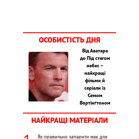
ОСОБИСТІСТЬ ДНЯ
Від Аватара
до Під стягом
небес –
найкращі
фільми й
серіали із
Семом
Вортінґтоном
НАЙКРАЩІ МАТЕРІАЛИ
Як правильно запарити мак для